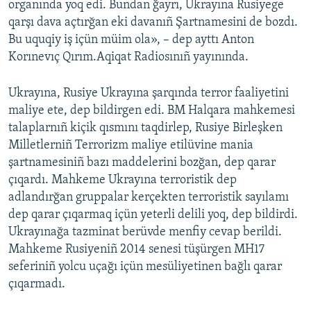
organında yoq edi. Bundan ğayrı, Ukrayına Rusiyege
qarşı dava açtırğan eki davanıñ Şartnamesini de bozdı.
Bu uquqiy iş içün müim ola», – dep ayttı Anton
Korınevıç Qırım.Aqiqat Radiosınıñ yayınında.
Ukrayına, Rusiye Ukrayına şarqında terror faaliyetini
maliye ete, dep bildirgen edi. BM Halqara mahkemesi
talaplarnıñ kiçik qısmını taqdirlep, Rusiye Birleşken
Milletlerniñ Terrorizm maliye etilüvine mania
şartnamesiniñ bazı maddelerini bozğan, dep qarar
çıqardı. Mahkeme Ukrayına terroristik dep
adlandırğan gruppalar kerçekten terroristik sayılamı
dep qarar çıqarmaq içün yeterli delili yoq, dep bildirdi.
Ukrayınağa tazminat berüvde menfiy cevap berildi.
Mahkeme Rusiyeniñ 2014 senesi tüşürgen MH17
seferiniñ yolcu uçağı içün mesüliyetinen bağlı qarar
çıqarmadı.