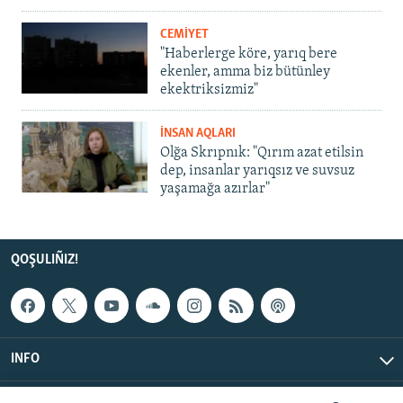
CEMİYET
"Haberlerge köre, yarıq bere
ekenler, amma biz bütünley
ekektriksizmiz"
İNSAN AQLARI
Olğa Skrıpnık: "Qırım azat etilsin
dep, insanlar yarıqsız ve suvsuz
yaşamağa azırlar"
QOŞULIÑIZ!
INFO