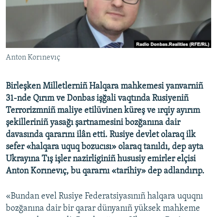
Русский
Українською
Anton Korınevıç
QOŞULIÑIZ!
Birleşken Milletlerniñ Halqara mahkemesi yanvarniñ
31-nde Qırım ve Donbas işğali vaqtında Rusiyeniñ
RFE/RS bütün saytları
Terrorizmniñ maliye etilüvinen küreş ve ırqiy ayırım
şekilleriniñ yasağı şartnamesini bozğanına dair
davasında qararını ilân etti. Rusiye devlet olaraq ilk
sefer «halqara uquq bozucısı» olaraq tanıldı, dep ayta
Ukrayına Tış işler nazirliginiñ hususiy emirler elçisi
Anton Korınevıç, bu qararnı «tarihiy» dep adlandırıp.
«Bundan evel Rusiye Federatsiyasınıñ halqara uquqnı
bozğanına dair bir qarar dünyanıñ yüksek mahkeme