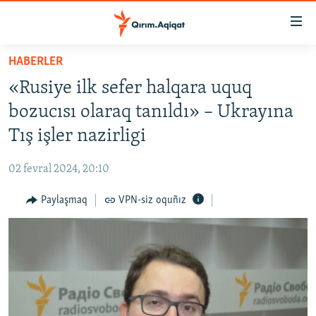
Link
açıqlığı
Esas
HABERLER
mündericege
HABERLER
«Rusiye ilk sefer halqara uquq
qaytmaq
SİYASET
Baş
bozucısı olaraq tanıldı» – Ukrayına
İQTİSADİYAT
navigatsiyağa
Tış işler nazirligi
qaytmaq
CEMİYET
Qıdıruvğa
02 fevral 2024, 20:10
MEDENİYET
qaytmaq
Paylaşmaq
VPN-siz oquñız
İNSAN AQLARI
VİDEO
SÜRET
BLOGLAR
FİKİR