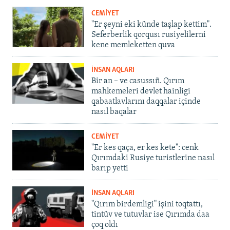
CEMİYET
"Er şeyni eki künde taşlap kettim".
Seferberlik qorqusı rusiyelilerni
kene memleketten quva
İNSAN AQLARI
Bir an – ve casussıñ. Qırım
mahkemeleri devlet hainligi
qabaatlavlarını daqqalar içinde
nasıl baqalar
CEMİYET
"Er kes qaça, er kes kete": cenk
Qırımdaki Rusiye turistlerine nasıl
barıp yetti
İNSAN AQLARI
"Qırım birdemligi" işini toqtattı,
tintüv ve tutuvlar ise Qırımda daa
çoq oldı