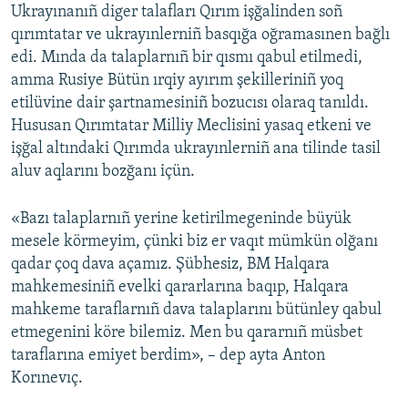
Ukrayınanıñ diger talafları Qırım işğalinden soñ
qırımtatar ve ukrayınlerniñ basqığa oğramasınen bağlı
edi. Mında da talaplarnıñ bir qısmı qabul etilmedi,
amma Rusiye Bütün ırqiy ayırım şekilleriniñ yoq
etilüvine dair şartnamesiniñ bozucısı olaraq tanıldı.
Hususan Qırımtatar Milliy Meclisini yasaq etkeni ve
işğal altındaki Qırımda ukrayınlerniñ ana tilinde tasil
aluv aqlarını bozğanı içün.
«Bazı talaplarnıñ yerine ketirilmegeninde büyük
mesele körmeyim, çünki biz er vaqıt mümkün olğanı
qadar çoq dava açamız. Şübhesiz, BM Halqara
mahkemesiniñ evelki qararlarına baqıp, Halqara
mahkeme taraflarnıñ dava talaplarını bütünley qabul
etmegenini köre bilemiz. Men bu qararnıñ müsbet
taraflarına emiyet berdim», – dep ayta Anton
Korınevıç.