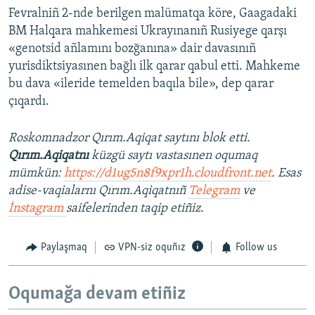
Fevralniñ 2-nde berilgen malümatqa köre, Gaagadaki
BM Halqara mahkemesi Ukrayınanıñ Rusiyege qarşı
«genotsid añlamını bozğanına» dair davasınıñ
yurisdiktsiyasınen bağlı ilk qarar qabul etti. Mahkeme
bu dava «ileride temelden baqıla bile», dep qarar
çıqardı.
Roskomnadzor Qırım.Aqiqat saytını blok etti.
Qırım.Aqiqatnı
küzgü saytı vastasınen oqumaq
mümkün:
https://d1ug5n8f9xpr1h.cloudfront.net
. Esas
adise-vaqialarnı Qırım.Aqiqatnıñ
Telegram
ve
İnstagram
saifelerinden taqip etiñiz.
Paylaşmaq
VPN-siz oquñız
Follow us
Oqumağa devam etiñiz