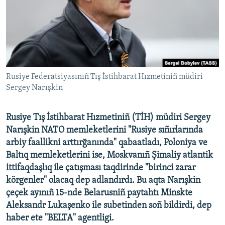
Русский
Українською
QOŞULIÑIZ!
Rusiye Federatsiyasınıñ Tış İstihbarat Hızmetiniñ müdiri
Sergey Narışkin
RFE/RS bütün saytları
Rusiye Tış İstihbarat Hızmetiniñ (TİH) müdiri Sergey
Narışkin NATO memleketlerini "Rusiye sıñırlarında
arbiy faallikni arttırğanında" qabaatladı, Poloniya ve
Baltıq memleketlerini ise, Moskvanıñ Şimaliy atlantik
ittifaqdaşlıq ile çatışması taqdirinde "birinci zarar
körgenler" olacaq dep adlandırdı. Bu aqta Narışkin
çeçek ayınıñ 15-nde Belarusniñ paytahtı Minskte
Aleksandr Lukaşenko ile subetinden soñ bildirdi, dep
haber ete "BELTA" agentligi.