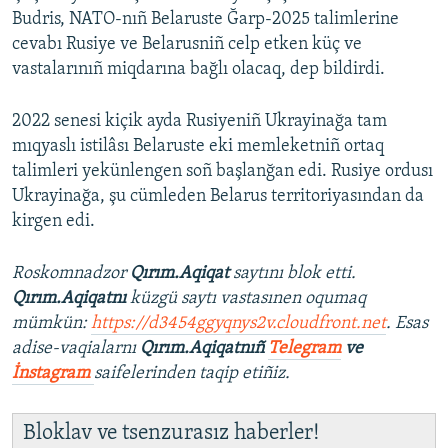
Budris, NATO-nıñ Belaruste Ğarp-2025 talimlerine
cevabı Rusiye ve Belarusniñ celp etken küç ve
vastalarınıñ miqdarına bağlı olacaq, dep bildirdi.
2022 senesi kiçik ayda Rusiyeniñ Ukrayinağa tam
mıqyaslı istilâsı Belaruste eki memleketniñ ortaq
talimleri yekünlengen soñ başlanğan edi. Rusiye ordusı
Ukrayinağa, şu cümleden Belarus territoriyasından da
kirgen edi.
Roskomnadzor
Qırım.Aqiqat
saytını blok etti.
Qırım.Aqiqatnı
küzgü saytı vastasınen oqumaq
mümkün:
https://d3454ggyqnys2v.cloudfront.net
. Esas
adise-vaqialarnı
Qırım.Aqiqatnıñ
Telegram
ve
İnstagram
saifelerinden taqip etiñiz.
Bloklav ve tsenzurasız haberler!