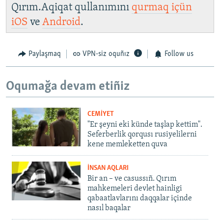
Qırım.Aqiqat qullanımını
qurmaq içün
iOS
ve
Android
.
Paylaşmaq
VPN-siz oquñız
Follow us
Oqumağa devam etiñiz
CEMİYET
"Er şeyni eki künde taşlap kettim".
Seferberlik qorqusı rusiyelilerni
kene memleketten quva
İNSAN AQLARI
Bir an – ve casussıñ. Qırım
mahkemeleri devlet hainligi
qabaatlavlarını daqqalar içinde
nasıl baqalar