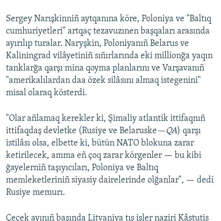
Sergey Narışkinniñ aytqanına köre, Poloniya ve "Baltıq
cumhuriyetleri" artqaç tezavuzınen başqaları arasında
ayırılıp turalar. Naryşkin, Poloniyanıñ Belarus ve
Kaliningrad vilâyetiniñ sıñırlarında eki millionğa yaqın
tanklarğa qarşı mina qoyma planlarını ve Varşavanıñ
"amerikalılardan daa özek silâsını almaq istegenini"
misal olaraq kösterdi.
"Olar añlamaq kerekler ki, Şimaliy atlantik ittifaqnıñ
ittifaqdaş devletke (Rusiye ve Belaruske
—QA
) qarşı
istilâsı olsa, elbette ki, bütün NATO blokuna zarar
ketirilecek, amma eñ çoq zarar körgenler — bu kibi
ğayelerniñ taşıyıcıları, Poloniya ve Baltıq
memleketleriniñ siyasiy dairelerinde olğanlar", — dedi
Rusiye memurı.
Çeçek ayınıñ başında Litvaniya tış işler naziri Kâstutis