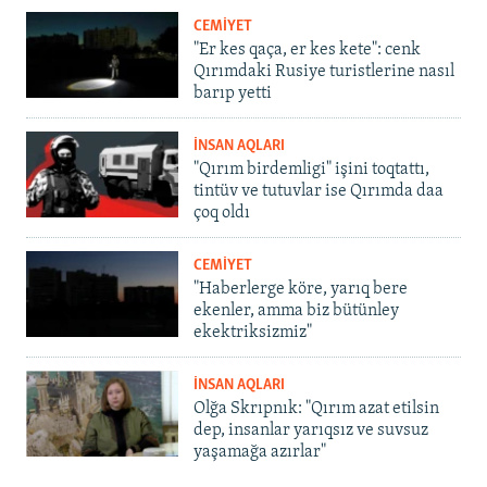
CEMİYET
"Er kes qaça, er kes kete": cenk
Qırımdaki Rusiye turistlerine nasıl
barıp yetti
İNSAN AQLARI
"Qırım birdemligi" işini toqtattı,
tintüv ve tutuvlar ise Qırımda daa
çoq oldı
CEMİYET
"Haberlerge köre, yarıq bere
ekenler, amma biz bütünley
ekektriksizmiz"
İNSAN AQLARI
Olğa Skrıpnık: "Qırım azat etilsin
dep, insanlar yarıqsız ve suvsuz
yaşamağa azırlar"