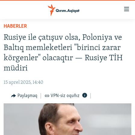
Link
açıqlığı
Esas
HABERLER
mündericege
HABERLER
Rusiye ile çatışuv olsa, Poloniya ve
qaytmaq
SİYASET
Baş
Baltıq memleketleri "birinci zarar
İQTİSADİYAT
navigatsiyağa
körgenler" olacaqtır — Rusiye TİH
qaytmaq
CEMİYET
müdiri
Qıdıruvğa
MEDENİYET
qaytmaq
15 aprel 2025, 14:40
İNSAN AQLARI
Paylaşmaq
VPN-siz oquñız
VİDEO
SÜRET
BLOGLAR
FİKİR