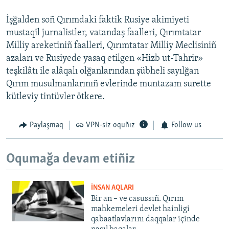
İşğalden soñ Qırımdaki faktik Rusiye akimiyeti
mustaqil jurnalistler, vatandaş faalleri, Qırımtatar
Milliy areketiniñ faalleri, Qırımtatar Milliy Meclisiniñ
azaları ve Rusiyede yasaq etilgen «Hizb ut-Tahrir»
teşkilâtı ile alâqalı olğanlarından şübheli sayılğan
Qırım musulmanlarınıñ evlerinde muntazam surette
kütleviy tintüvler ötkere.
Paylaşmaq
VPN-siz oquñız
Follow us
Oqumağa devam etiñiz
İNSAN AQLARI
Bir an – ve casussıñ. Qırım
mahkemeleri devlet hainligi
qabaatlavlarını daqqalar içinde