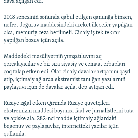
dava açılğan edi.
2018 senesiniñ soñunda qabul etilgen qanunğa binaen,
nefret doğuruv maddesindeki areket ilk sefer yapılğan
olsa, memuriy ceza berilmeli. Cinaiy iş tek tekrar
yapılğan bozuv içün açıla.
Maddedeki mesüliyetniñ yımşatıluvını aq
qorçalayıcılar ve bir sıra siyasiy ve cemaat erbapları
çoq talap etken edi. Olar cinaiy davalar artqanını qayd
etip, içtimaiy ağlarda ekstremist tanılğan yazılarnıñ
paylaşuvı içün de davalar açıla, dep aytqan edi.
Rusiye işğal etken Qırımda Rusiye quvetçileri
ekstremizm maddesi boyunca faal ve jurnalistlerni tuta
ve apiske ala. 282-nci madde içtimaiy ağlardaki
begenüv ve paylaşuvlar, internetteki yazılar içün
qullanıla.