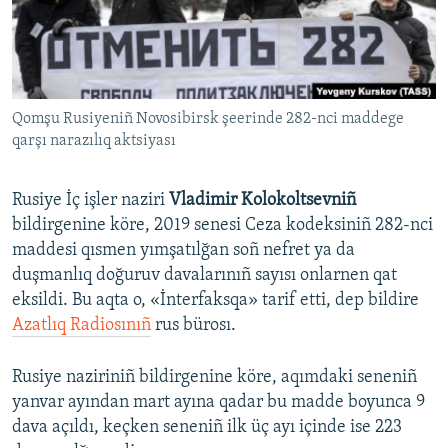
Русский
Українською
Qomşu Rusiyeniñ Novosibirsk şeerinde 282-nci maddege
QOŞULIÑIZ!
qarşı narazılıq aktsiyası
Rusiye İç işler naziri
Vladimir Kolokoltsevniñ
RFE/RS bütün saytları
bildirgenine köre, 2019 senesi Ceza kodeksiniñ 282-nci
maddesi qısmen yımşatılğan soñ nefret ya da
duşmanlıq doğuruv davalarınıñ sayısı onlarnen qat
eksildi. Bu aqta o, «İnterfaksqa» tarif etti, dep bildire
Azatlıq Radiosınıñ
rus bürosı.
Rusiye naziriniñ bildirgenine köre, aqımdaki seneniñ
yanvar ayından mart ayına qadar bu madde boyunca 9
dava açıldı, keçken seneniñ ilk üç ayı içinde ise 223