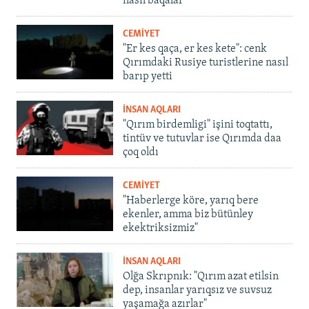
nasıl baqalar
CEMİYET
"Er kes qaça, er kes kete": cenk
Qırımdaki Rusiye turistlerine nasıl
barıp yetti
İNSAN AQLARI
"Qırım birdemligi" işini toqtattı,
tintüv ve tutuvlar ise Qırımda daa
çoq oldı
CEMİYET
"Haberlerge köre, yarıq bere
ekenler, amma biz bütünley
ekektriksizmiz"
İNSAN AQLARI
Olğa Skrıpnık: "Qırım azat etilsin
dep, insanlar yarıqsız ve suvsuz
yaşamağa azırlar"