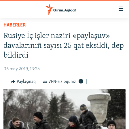
Link
açıqlığı
Esas
HABERLER
mündericege
HABERLER
Rusiye İç işler naziri «paylaşuv»
qaytmaq
SİYASET
Baş
davalarınıñ sayısı 25 qat eksildi, dep
İQTİSADİYAT
navigatsiyağa
bildirdi
qaytmaq
CEMİYET
Qıdıruvğa
06 may 2019, 13:25
MEDENİYET
qaytmaq
Paylaşmaq
VPN-siz oquñız
İNSAN AQLARI
VİDEO
SÜRET
BLOGLAR
FİKİR