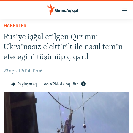
Link
açıqlığı
Esas
HABERLER
mündericege
HABERLER
Rusiye işğal etilgen Qırımnı
qaytmaq
SİYASET
Baş
Ukrainasız elektirik ile nasıl temin
İQTİSADİYAT
navigatsiyağa
etecegini tüşünüp çıqardı
qaytmaq
CEMİYET
Qıdıruvğa
23 aprel 2014, 11:06
MEDENİYET
qaytmaq
Paylaşmaq
VPN-siz oquñız
İNSAN AQLARI
VİDEO
SÜRET
BLOGLAR
FİKİR