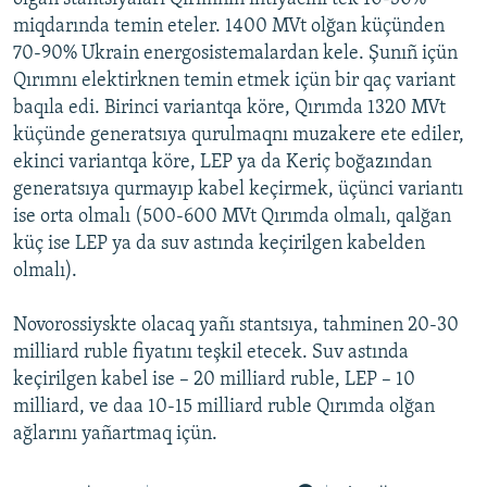
miqdarında temin eteler. 1400 MVt olğan küçünden
70-90% Ukrain energosistemalardan kele. Şunıñ içün
Qırımnı elektirknen temin etmek içün bir qaç variant
baqıla edi. Birinci variantqa köre, Qırımda 1320 MVt
küçünde generatsıya qurulmaqnı muzakere ete ediler,
ekinci variantqa köre, LEP ya da Keriç boğazından
generatsıya qurmayıp kabel keçirmek, üçünci variantı
ise orta olmalı (500-600 MVt Qırımda olmalı, qalğan
küç ise LEP ya da suv astında keçirilgen kabelden
olmalı).
Novorossiyskte olacaq yañı stantsıya, tahminen 20-30
milliard ruble fiyatını teşkil etecek. Suv astında
keçirilgen kabel ise – 20 milliard ruble, LEP – 10
milliard, ve daa 10-15 milliard ruble Qırımda olğan
ağlarını yañartmaq içün.