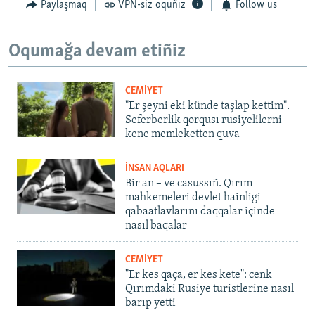
Paylaşmaq
VPN-siz oquñız
Follow us
Oqumağa devam etiñiz
CEMİYET
"Er şeyni eki künde taşlap kettim".
Seferberlik qorqusı rusiyelilerni
kene memleketten quva
İNSAN AQLARI
Bir an – ve casussıñ. Qırım
mahkemeleri devlet hainligi
qabaatlavlarını daqqalar içinde
nasıl baqalar
CEMİYET
"Er kes qaça, er kes kete": cenk
Qırımdaki Rusiye turistlerine nasıl
barıp yetti