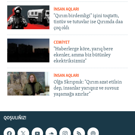
İNSAN AQLARI
"Qırım birdemligi" işini toqtattı,
tintüv ve tutuvlar ise Qırımda daa
çoq oldı
CEMİYET
"Haberlerge köre, yarıq bere
ekenler, amma biz bütünley
ekektriksizmiz"
İNSAN AQLARI
Olğa Skrıpnık: "Qırım azat etilsin
dep, insanlar yarıqsız ve suvsuz
yaşamağa azırlar"
QOŞULIÑIZ!