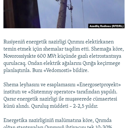
Русский
Українською
QOŞULIÑIZ!
Rusiyeniñ energetik nazirligi Qırımnı elektirkanen
temin etmek içün shemalar taqdim etti. Shemağa köre,
Novorossiyskte 600 MVt küçünde gazlı eletrostantsıya
RFE/RS bütün saytları
qurulacaq. Ondan elektrik ağalarını Qırığa keçirmege
planlaştırıla. Bunı «Vedomosti» bildire.
Shema leyhasını ve esaplamasını «Energosetproyekt»
institutı ve «Sistemnıy operator» tarafından yapıldı.
Qarar energetik nazirligi ile muşaverede cümaertesi
künü alındı. Quruluş müddeti – 2-2,5 yıldır.
Energetika nazirliginiñ malümatına köre, Qrımda
olğan stantsıyaları Qırımnıñ ihtiyacını tek 10-30%