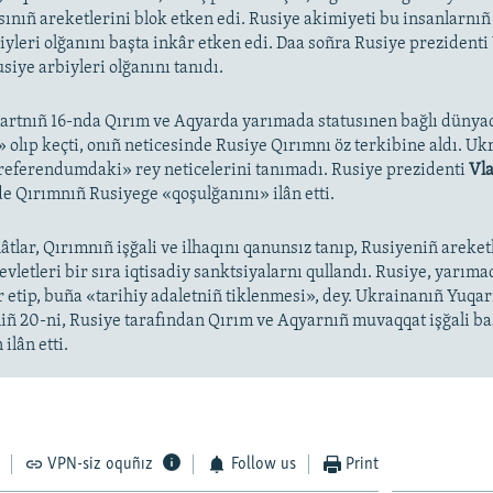
ınıñ areketlerini blok etken edi. Rusiye akimiyeti bu insanlarnıñ
iyleri olğanını başta inkâr etken edi. Daa soñra Rusiye prezidenti
siye arbiyleri olğanını tanıdı.
artnıñ 16-nda Qırım ve Aqyarda yarımada statusınen bağlı dünya
olıp keçti, onıñ neticesinde Rusiye Qırımnı öz terkibine aldı. Uk
«referendumdaki» rey neticelerini tanımadı. Rusiye prezidenti
Vla
e Qırımnıñ Rusiyege «qoşulğanını» ilân etti.
âtlar, Qırımnıñ işğali ve ilhaqını qanunsız tanıp, Rusiyeniñ areket
devletleri bir sıra iqtisadiy sanktsiyalarnı qullandı. Rusiye, yarıma
r etip, buña «tarihiy adaletniñ tiklenmesi», dey. Ukrainanıñ Yuqar
niñ 20-ni, Rusiye tarafından Qırım ve Aqyarnıñ muvaqqat işğali b
ilân etti.
VPN-siz oquñız
Follow us
Print