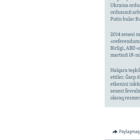
Ukraina ordus
ordusınıñ arb
Putin bular Ru
2014 senesi m
«referendum» 
Birligi, ABD 
martnıñ 18-nd
Halqara teşkil
ettiler. Ğarp 
etkenini inkâ
senesi fevral
olaraq resmen 
Paylaşmaq