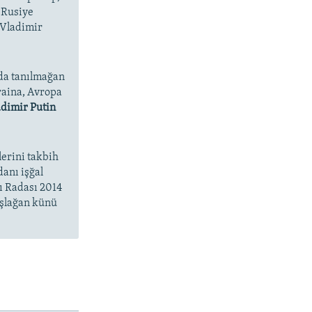
 Rusiye
 Vladimir
da tanılmağan
raina, Avropa
dimir Putin
lerini takbih
danı işğal
ı Radası 2014
aşlağan künü