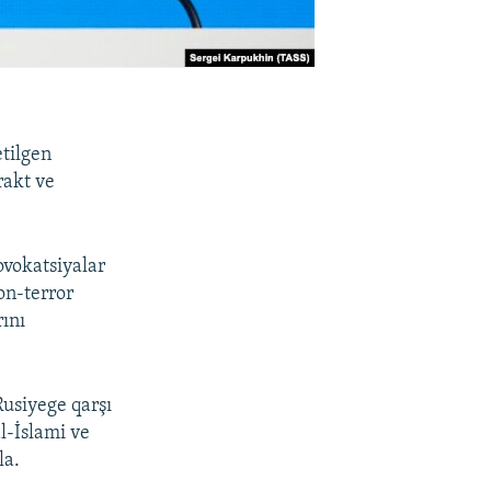
etilgen
rakt ve
ovokatsiyalar
on-terror
rını
Rusiyege qarşı
l-İslami ve
la.