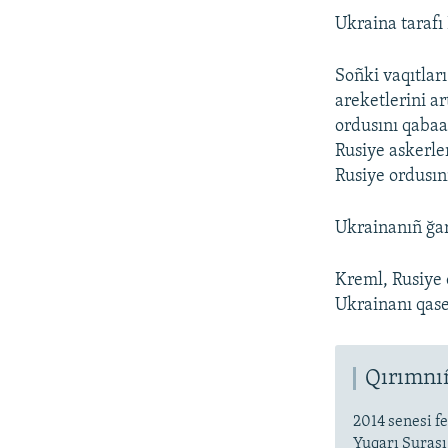
Ukraina tarafı
Soñki vaqıtlar
areketlerini a
ordusını qabaa
Rusiye askerler
Rusiye ordusın
Ukrainanıñ ğar
Kreml, Rusiye 
Ukrainanı qas
Qırımnıñ
2014 senesi fe
Yuqarı Şurası,