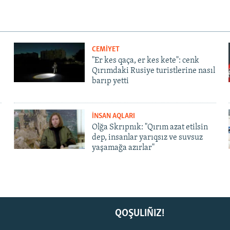
CEMİYET
"Er kes qaça, er kes kete": cenk
Qırımdaki Rusiye turistlerine nasıl
barıp yetti
İNSAN AQLARI
Olğa Skrıpnık: "Qırım azat etilsin
dep, insanlar yarıqsız ve suvsuz
yaşamağa azırlar"
QOŞULIÑIZ!