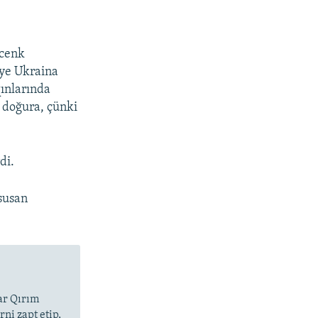
 cenk
iye Ukraina
qınlarında
i doğura, çünki
di.
susan
lar Qırım
ni zapt etip,