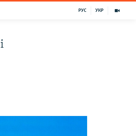
РУС
УКР
i