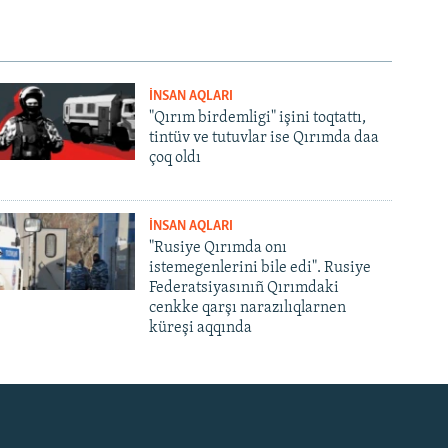
İNSAN AQLARI
"Qırım birdemligi" işini toqtattı,
tintüv ve tutuvlar ise Qırımda daa
çoq oldı
İNSAN AQLARI
"Rusiye Qırımda onı
istemegenlerini bile edi". Rusiye
Federatsiyasınıñ Qırımdaki
cenkke qarşı narazılıqlarnen
küreşi aqqında