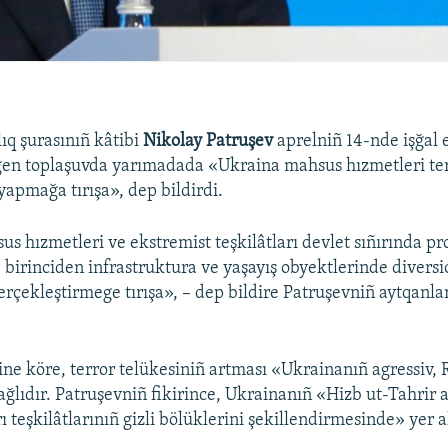
ıq şurasınıñ kâtibi
Nikolay Patruşev
aprelniñ 14-nde işğal 
gen toplaşuvda yarımadada «Ukraina mahsus hızmetleri te
yapmağa tırışa», dep bildirdi.
s hızmetleri ve ekstremist teşkilâtları devlet sıñırında pr
 birinciden infrastruktura ve yaşayış obyektlerinde diversi
erçekleştirmege tırışa», – dep bildire Patruşevniñ aytqanla
ine köre, terror telükesiniñ artması «Ukrainanıñ agressiv, 
ağlıdır. Patruşevniñ fikirince, Ukrainanıñ «Hizb ut-Tahrir a
ı teşkilâtlarınıñ gizli bölüklerini şekillendirmesinde» yer a