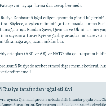
 Patruşevniñ aytqanlarına daa cevap bermedi.
ı Rusiye Donbasnıñ işğal etilgen qısmında gibrid küçleriniñ
rttıra. Böylece, ateşkes rejiminiñ şartları bozula, amma Rus
tlamağa tırışa. Bundan ğayrı, Qırımda ve Ukraina sıñırı ya
iniñ sayısını arttıruv Kyiv ve ğarbiy ortaqlarınıñ qasevetin
ıñ Ukrainağa açıq ücüm imkânı bar.
biy ortaqları (ABD ve AB) ve NATO oña qol tutqanını bildir
ordusınıñ Rusiyede areket etmesi diger memleketlerni, hu
evetlendirmemeli.
 Rusiye tarafından işğal etilüvi
vral ayında Qırımda işaretsiz urbada silâlı insanlar peyda oldı. O
 Aqmescit ava limanı, Keriç parom keçiti, diger strategik obyektler