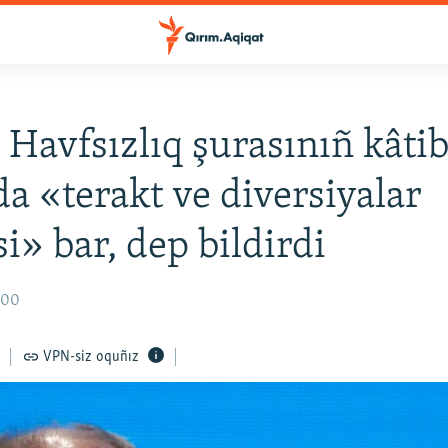
 Havfsızlıq şurasınıñ kâtib
a «terakt ve diversiyalar
si» bar, dep bildirdi
6:00
VPN-siz oquñız