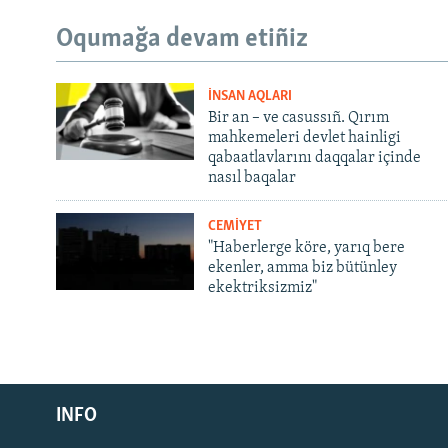
Oqumağa devam etiñiz
İNSAN AQLARI
Bir an – ve casussıñ. Qırım
mahkemeleri devlet hainligi
qabaatlavlarını daqqalar içinde
nasıl baqalar
CEMİYET
"Haberlerge köre, yarıq bere
ekenler, amma biz bütünley
ekektriksizmiz"
Русский
INFO
Українською