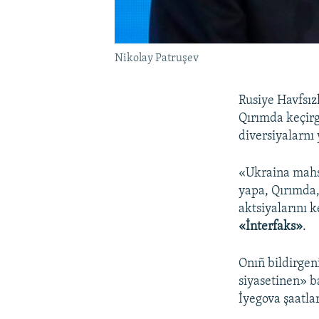
Nikolay Patruşev
Rusiye Havfsızl
Qırımda keçir
diversiyalarnı 
«Ukraina mahsu
yapa, Qırımda,
aktsiyalarını k
«İnterfaks»
.
Onıñ bildirgen
siyasetinen» b
İyegova şaatlar