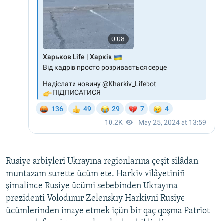
Rusiye arbiyleri Ukrayına regionlarına çeşit silâdan
muntazam surette ücüm ete. Harkiv vilâyetiniñ
şimalinde Rusiye ücümi sebebinden Ukrayına
prezidenti Volodımır Zelenskıy Harkivni Rusiye
ücümlerinden imaye etmek içün bir qaç qoşma Patriot