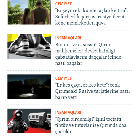
CEMİYET
"Er şeyni eki künde taşlap kettim".
Seferberlik qorqusı rusiyelilerni
kene memleketten quva
İNSAN AQLARI
Bir an – ve casussıñ. Qırım
mahkemeleri devlet hainligi
qabaatlavlarını daqqalar içinde
nasıl baqalar
CEMİYET
"Er kes qaça, er kes kete": cenk
Qırımdaki Rusiye turistlerine nasıl
barıp yetti
İNSAN AQLARI
"Qırım birdemligi" işini toqtattı,
tintüv ve tutuvlar ise Qırımda daa
çoq oldı