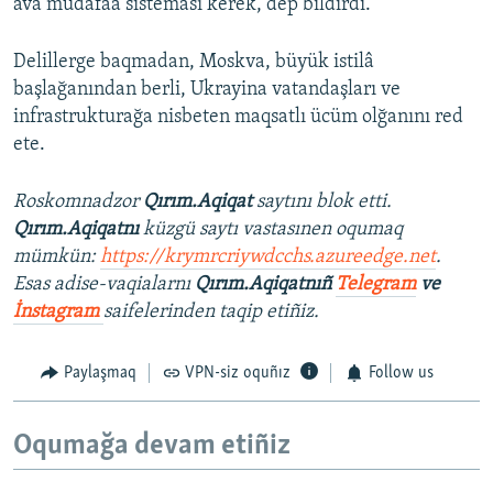
ava mudafaa sisteması kerek, dep bildirdi.
Delillerge baqmadan, Moskva, büyük istilâ
başlağanından berli, Ukrayina vatandaşları ve
infrastrukturağa nisbeten maqsatlı ücüm olğanını red
ete.
Roskomnadzor
Qırım.Aqiqat
saytını blok etti.
Qırım.Aqiqatnı
küzgü saytı vastasınen oqumaq
mümkün:
https://krymrcriywdcchs.azureedge.net
.
Esas adise-vaqialarnı
Qırım.Aqiqatnıñ
Telegram
ve
İnstagram
saifelerinden taqip etiñiz.
Paylaşmaq
VPN-siz oquñız
Follow us
Oqumağa devam etiñiz