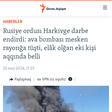
Link
açıqlığı
Esas
HABERLER
mündericege
HABERLER
Rusiye ordusı Harkivge darbe
qaytmaq
SİYASET
Baş
endirdi: ava bombası mesken
İQTİSADİYAT
navigatsiyağa
rayonğa tüşti, elâk olğan eki kişi
qaytmaq
CEMİYET
aqqında belli
Qıdıruvğa
MEDENİYET
qaytmaq
25 may 2024, 17:23
İNSAN AQLARI
Paylaşmaq
VPN-siz oquñız
VİDEO
SÜRET
BLOGLAR
FİKİR