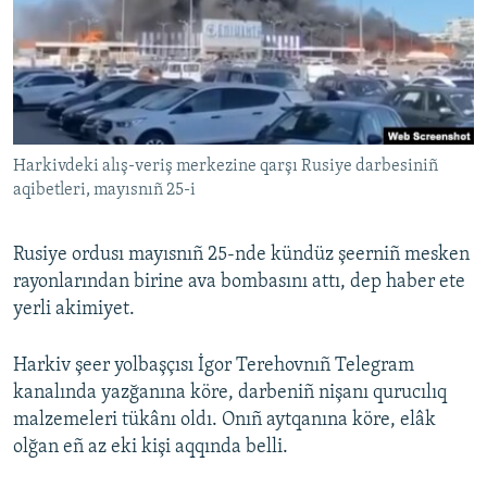
Русский
Українською
QOŞULIÑIZ!
Harkivdeki alış-veriş merkezine qarşı Rusiye darbesiniñ
aqibetleri, mayısnıñ 25-i
RFE/RS bütün saytları
Rusiye ordusı mayısnıñ 25-nde kündüz şeerniñ mesken
rayonlarından birine ava bombasını attı, dep haber ete
yerli akimiyet.
Harkiv şeer yolbaşçısı İgor Terehovnıñ Telegram
kanalında yazğanına köre, darbeniñ nişanı qurucılıq
malzemeleri tükânı oldı. Onıñ aytqanına köre, elâk
olğan eñ az eki kişi aqqında belli.