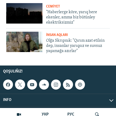
CEMİYET
"Haberlerge köre, yarıq bere
ekenler, amma biz bütünley
ekektriksizmiz"
İNSAN AQLARI
Olğa Skrıpnık: "Qırım azat etilsin
dep, insanlar yarıqsız ve suvsuz
yaşamağa azırlar"
QOŞULIÑIZ!
INFO
© Qırım.Aqiqat, 2026 | All Rights Reserved.
УКР
РУС