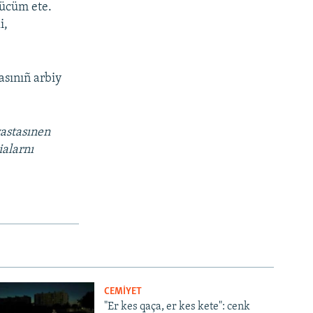
 ücüm ete.
i,
asınıñ arbiy
vastasınen
ialarnı
CEMİYET
"Er kes qaça, er kes kete": cenk