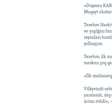
«Duşman KABla
Muqayt oluñız»
Terehov Harkiv
ve yıqılğan b
rayonları bomb
yolbaşçısı.
Terehov, ilk m
mesken çoq qat
«İlk malümatqa 
Vilâyetniñ arb
yaralandı, dep 
ücüm etildi», –