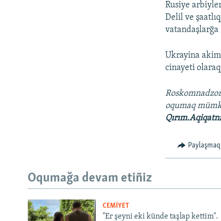
Rusiye arbiyle
Delil ve şaatl
vatandaşlarğa 
Ukrayina akimi
cinayeti olaraq
Roskomnadzo
oqumaq müm
Qırım.Aqiqatn
Paylaşmaq
Oqumağa devam etiñiz
CEMİYET
"Er şeyni eki künde taşlap kettim".