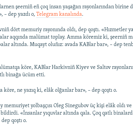
rnen şeerniñ eñ çoq insan yaşağan rayonlarından birine d
, – dep yazdı o,
Telegram kanalında
.
niñ dört memuriy rayonında oldı, dep qoştı. «Hızmetler y
inalar aqqında malümat toplay. Amma köremiz ki, şeerniñ 
alar altında. Muqayt oluñız: avada KABlar bar», – dep tenb
alümatqa köre, KABlar Harkivniñ Kiyev ve Saltov rayonları
lı binağa ücüm etti.
köre, ne yazıq ki, elâk olğanlar bar», – dep qoştı o.
iy memuriyet yolbaşçısı Oleg Sinegubov üç kişi elâk oldı ve
bildirdi. «İnsanlar yıquvlar altında qala. Çoq qatlı binalar
 dep qoştı o.