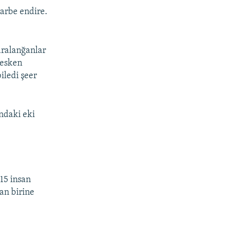
arbe endire.
aralanğanlar
mesken
iledi şeer
ndaki eki
 15 insan
dan birine