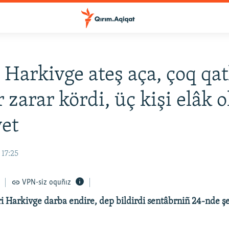
 Harkivge ateş aça, çoq qat
 zarar kördi, üç kişi elâk o
et
 17:25
VPN-siz oquñız
ri Harkivge darba endire, dep bildirdi sentâbrniñ 24-nde şe