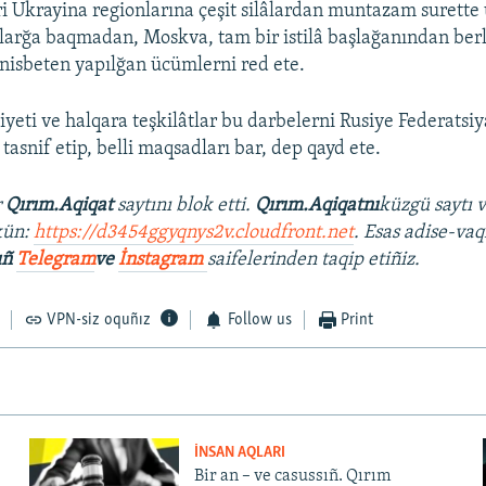
ri Ukrayina regionlarına çeşit silâlardan muntazam surette
ıqlarğa baqmadan, Moskva, tam bir istilâ başlağanından berl
nisbeten yapılğan ücümlerni red ete.
yeti ve halqara teşkilâtlar bu darbelerni Rusiye Federatsiy
 tasnif etip, belli maqsadları bar, dep qayd ete.
r
Qırım.Aqiqat
saytını blok etti.
Qırım.Aqiqatnı
küzgü saytı 
kün:
https://d3454ggyqnys2v.cloudfront.net
. Esas adise-vaq
ıñ
Telegram
ve
İnstagram
saifelerinden taqip etiñiz.
VPN-siz oquñız
Follow us
Print
İNSAN AQLARI
Bir an – ve casussıñ. Qırım