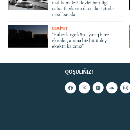
mahkemeleri devlet hainligi
qabaatlavlarını daqqalar içinde
nasıl baqalar
CEMİYET
"Haberlerge köre, yarıq bere
ekenler, amma biz bütünley
ekektriksizmiz"
QOŞULIÑIZ!