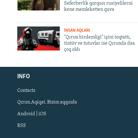
Seferberlik qorqusı rusiyelilerni
kene memleketten quva
İNSAN AQLARI
"Qırım birdemligi" işini toqtattı,
tintüv ve tutuvlar ise Qırımda daa
çoq oldı
Русский
Українською
INFO
Contacts
QOŞULIÑIZ!
Qırım.Aqiqat. Bizim aqqında
Android | iOS
RSS
RFE/RS bütün saytları