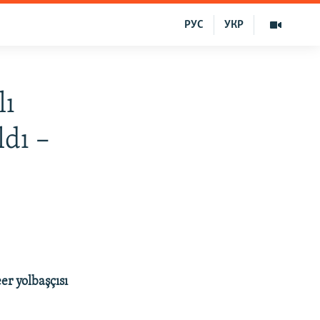
РУС
УКР
lı
ldı –
er yolbaşçısı