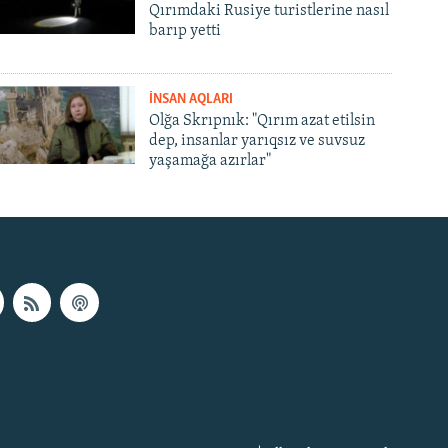
Qırımdaki Rusiye turistlerine nasıl
barıp yetti
İNSAN AQLARI
Olğa Skrıpnık: "Qırım azat etilsin
dep, insanlar yarıqsız ve suvsuz
yaşamağa azırlar"