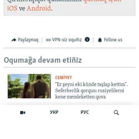
iOS
ve
Android
.
Paylaşmaq
VPN-siz oquñız
Follow us
Oqumağa devam etiñiz
CEMİYET
"Er şeyni eki künde taşlap kettim".
Seferberlik qorqusı rusiyelilerni
kene memleketten quva
İNSAN AQLARI
УКР
РУС
Bir an – ve casussıñ. Qırım
mahkemeleri devlet hainligi
qabaatlavlarını daqqalar içinde
nasıl baqalar