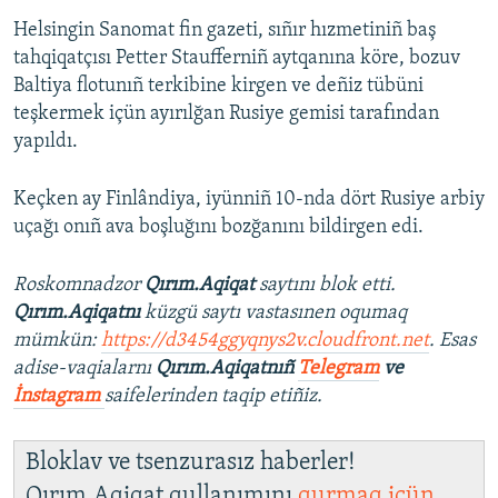
Helsingin Sanomat fin gazeti, sıñır hızmetiniñ baş
tahqiqatçısı Petter Staufferniñ aytqanına köre, bozuv
Baltiya flotunıñ terkibine kirgen ve deñiz tübüni
teşkermek içün ayırılğan Rusiye gemisi tarafından
yapıldı.
Keçken ay Finlândiya, iyünniñ 10-nda dört Rusiye arbiy
uçağı onıñ ava boşluğını bozğanını bildirgen edi.
Roskomnadzor
Qırım.Aqiqat
saytını blok etti.
Qırım.Aqiqatnı
küzgü saytı vastasınen oqumaq
mümkün:
https://d3454ggyqnys2v.cloudfront.net
. Esas
adise-vaqialarnı
Qırım.Aqiqatnıñ
Telegram
ve
İnstagram
saifelerinden taqip etiñiz.
Bloklav ve tsenzurasız haberler!
Qırım.Aqiqat qullanımını
qurmaq içün