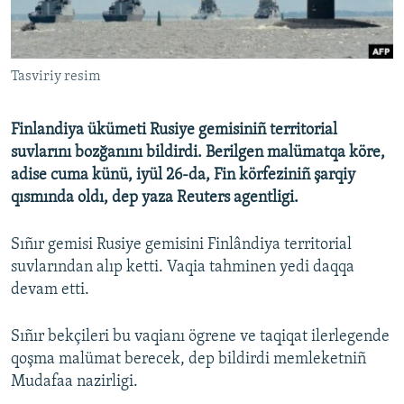
Русский
Українською
Tasviriy resim
QOŞULIÑIZ!
Finlandiya ükümeti Rusiye gemisiniñ territorial
suvlarını bozğanını bildirdi. Berilgen malümatqa köre,
adise cuma künü, iyül 26-da, Fin körfeziniñ şarqiy
RFE/RS bütün saytları
qısmında oldı, dep yaza Reuters agentligi.
Sıñır gemisi Rusiye gemisini Finlândiya territorial
suvlarından alıp ketti. Vaqia tahminen yedi daqqa
devam etti.
Sıñır bekçileri bu vaqianı ögrene ve taqiqat ilerlegende
qoşma malümat berecek, dep bildirdi memleketniñ
Mudafaa nazirligi.