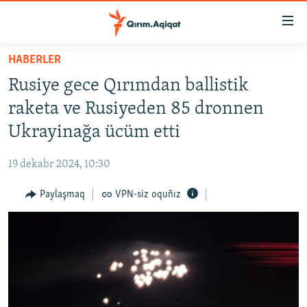
Link
açıqlığı
Esas
HABERLER
mündericege
HABERLER
Rusiye gece Qırımdan ballistik
qaytmaq
SİYASET
Baş
raketa ve Rusiyeden 85 dronnen
İQTİSADİYAT
navigatsiyağa
Ukrayinağa ücüm etti
qaytmaq
CEMİYET
Qıdıruvğa
19 dekabr 2024, 10:30
MEDENİYET
qaytmaq
Paylaşmaq
VPN-siz oquñız
İNSAN AQLARI
VİDEO
SÜRET
BLOGLAR
FİKİR