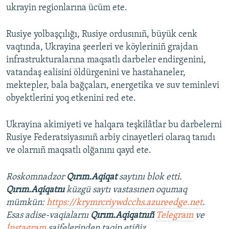
ukrayin regionlarına ücüm ete.
Rusiye yolbaşçılığı, Rusiye ordusınıñ, büyük cenk
vaqtında, Ukrayina şeerleri ve köyleriniñ grajdan
infrastrukturalarına maqsatlı darbeler endirgenini,
vatandaş ealisini öldürgenini ve hastahaneler,
mektepler, bala bağçaları, energetika ve suv teminlevi
obyektlerini yoq etkenini red ete.
Ukrayina akimiyeti ve halqara teşkilâtlar bu darbelerni
Rusiye Federatsiyasınıñ arbiy cinayetleri olaraq tanıdı
ve olarnıñ maqsatlı olğanını qayd ete.
Roskomnadzor
Qırım.Aqiqat
saytını blok etti.
Qırım.Aqiqatnı
küzgü saytı vastasınen oqumaq
mümkün:
https://krymrcriywdcchs.azureedge.net
.
Esas adise-vaqialarnı
Qırım.Aqiqatnıñ
Telegram
ve
İnstagram
saifelerinden taqip etiñiz.