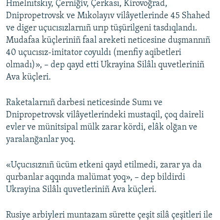
Hmelnıtskıy, Çerniğiv, Çerkası, Kirovoğrad,
Dnipropetrovsk ve Mıkolayıv vilâyetlerinde 45 Shahed
ve diger uçucısızlarnıñ urıp tüşürilgeni tasdıqlandı.
Mudafaa küçleriniñ faal areketi neticesine duşmannıñ
40 uçucısız-imitator coyuldı (menfiy aqibetleri
olmadı)», – dep qayd etti Ukrayina Silâlı quvetleriniñ
Ava küçleri.
Raketalarnıñ darbesi neticesinde Sumı ve
Dnipropetrovsk vilâyetlerindeki mustaqil, çoq daireli
evler ve münitsipal mülk zarar kördi, elâk olğan ve
yaralanğanlar yoq.
«Uçucısıznıñ ücüm etkeni qayd etilmedi, zarar ya da
qurbanlar aqqında malümat yoq», – dep bildirdi
Ukrayina Silâlı quvetleriniñ Ava küçleri.
Rusiye arbiyleri muntazam sürette çeşit silâ çeşitleri ile