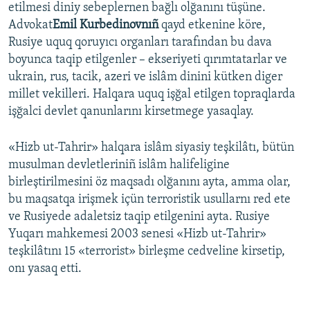
etilmesi diniy sebeplernen bağlı olğanını tüşüne.
Advokat
Emil Kurbedinovnıñ
qayd etkenine köre,
Rusiye uquq qoruyıcı organları tarafından bu dava
boyunca taqip etilgenler – ekseriyeti qırımtatarlar ve
ukrain, rus, tacik, azeri ve islâm dinini kütken diger
millet vekilleri. Halqara uquq işğal etilgen topraqlarda
işğalci devlet qanunlarını kirsetmege yasaqlay.
«Hizb ut-Tahrir» halqara islâm siyasiy teşkilâtı, bütün
musulman devletleriniñ islâm halifeligine
birleştirilmesini öz maqsadı olğanını ayta, amma olar,
bu maqsatqa irişmek içün terroristik usullarnı red ete
ve Rusiyede adaletsiz taqip etilgenini ayta. Rusiye
Yuqarı mahkemesi 2003 senesi «Hizb ut-Tahrir»
teşkilâtını 15 «terrorist» birleşme cedveline kirsetip,
onı yasaq etti.