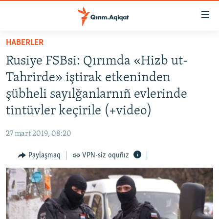
Link
açıqlığı
Esas
HABERLER
mündericege
HABERLER
Rusiye FSBsi: Qırımda «Hizb ut-
qaytmaq
SİYASET
Baş
Tahrirde» iştirak etkeninden
İQTİSADİYAT
navigatsiyağa
şübheli sayılğanlarnıñ evlerinde
qaytmaq
CEMİYET
tintüvler keçirile (+video)
Qıdıruvğa
MEDENİYET
qaytmaq
27 mart 2019, 08:20
İNSAN AQLARI
Paylaşmaq
VPN-siz oquñız
VİDEO
SÜRET
BLOGLAR
FİKİR