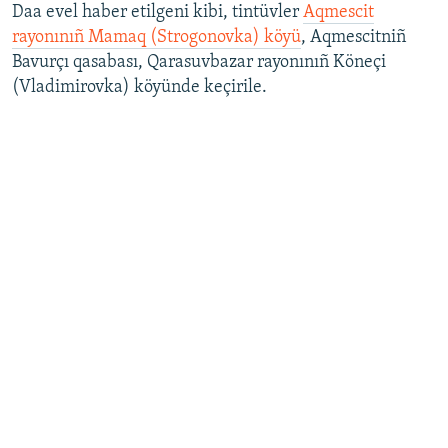
Daa evel haber etilgeni kibi, tintüvler
Aqmescit
rayonınıñ Mamaq (Strogonovka) köyü
, Aqmescitniñ
Bavurçı qasabası, Qarasuvbazar rayonınıñ Köneçi
(Vladimirovka) köyünde keçirile.