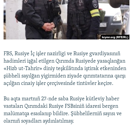
Русский
Українською
QOŞULIÑIZ!
FBS, Rusiye İç işler nazirligi ve Rusiye gvardiyasınıñ
hadimleri işğal etilgen Qırımda Rusiyede yasaqlanğan
RFE/RS bütün saytları
«Hizb ut-Tahrir» diniy teşkilâtında iştirak etkeninden
şübheli sayılğan yigirmiden ziyade qırımtatarına qarşı
açılğan cinaiy işler çerçivesinde tintüvler keçire.
Bu aqta martnıñ 27-nde saba Rusiye kütleviy haber
vastaları Qırımdaki Rusiye FSBsiniñ idaresi bergen
malümatqa esaslanıp bildire. Şübhelilerniñ sayısı ve
olarnıñ soyadları aydınlatılmay.