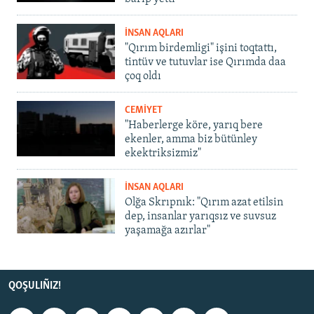
İNSAN AQLARI
"Qırım birdemligi" işini toqtattı,
tintüv ve tutuvlar ise Qırımda daa
çoq oldı
CEMİYET
"Haberlerge köre, yarıq bere
ekenler, amma biz bütünley
ekektriksizmiz"
İNSAN AQLARI
Olğa Skrıpnık: "Qırım azat etilsin
dep, insanlar yarıqsız ve suvsuz
yaşamağa azırlar"
QOŞULIÑIZ!