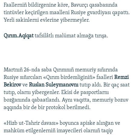
Faallerniñ bildirgenine köre, Bavurçı qasabasında
tintüvler keçirilgen maalleni Rusiye gvardiyası qapattı.
Yerli sakinlerni evlerine yibermeyler.
Qırım.Aqiqat
tafsilâtlı malümat almağa tırışa.
Martnıñ 26-nda saba Qırımnıñ memuriy sıñırında
Rusiye sıñırcıları «Qırım birdemliginiñ» faalleri
Remzi
Bekirov
ve
Ruslan Suleymanovnı
tutıp aldı. Bir qaç saat
tutıp, olarnı yibergenler. Ekisi de pasportlarnı
bozğanında qabaatlandı. Aynı vaqıtta, memuriy bozuv
aqqında bir de bir protokol berilmedi.
«Hizb ut-Tahrir davası» boyunca apiske alınğan ve
mahküm etilgenlerniñ imayecileri olarnıñ taqip