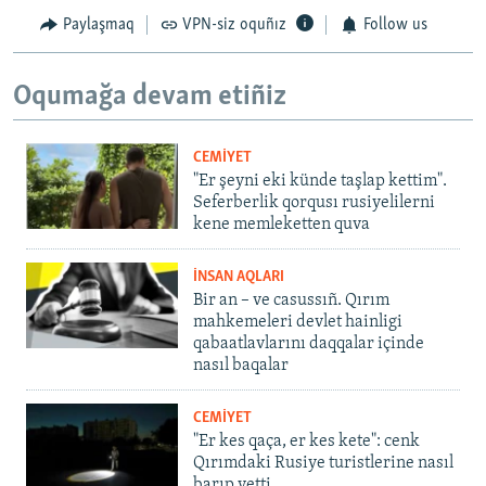
Paylaşmaq
VPN-siz oquñız
Follow us
Oqumağa devam etiñiz
CEMİYET
"Er şeyni eki künde taşlap kettim".
Seferberlik qorqusı rusiyelilerni
kene memleketten quva
İNSAN AQLARI
Bir an – ve casussıñ. Qırım
mahkemeleri devlet hainligi
qabaatlavlarını daqqalar içinde
nasıl baqalar
CEMİYET
"Er kes qaça, er kes kete": cenk
Qırımdaki Rusiye turistlerine nasıl
barıp yetti