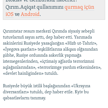
Bloklav ve tsenzurasız haberler!
Qırım.Aqiqat qullanımını
qurmaq içün
iOS
ve
Android
.
Qırımtatar resurs merkezi Qırımda siyasiy sebepli
tutuvlarnıñ sayısı arttı, dep haber etti. Yarımada
sakinlerini Rusiyede yasaqlanğan «Hizb ut-Tahrir»,
«İyegova şaatları» teşkilâtlarına alâqası olğanından
şübhe, Rusiye ordusında askerlik yapmağa
istemegenlerinden, «içtimaiy ağlarda terrorizmni
aqlağanlarından», «terrorizmge yardım etkeninden»,
«devlet hainliginden» tutuldı.
Rusiyede büyük istilâ başlağanından «Ukrayına
diversantları» tutuldı, dep haber etile. Kyiv bu
qabaatlavlarnı tanımay.