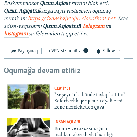
Roskomnadzor
Qırım.Aqiqat
saytını blok etti.
Qırım.Aqiqatnı
küzgü saytı vastasınen oqumaq
mümkün:
https://d2a3ebzji45ji0.cloudfront.net
.
Esas
adise-vaqialarnı
Qırım.Aqiqatnıñ
Telegram
ve
İnstagram
saifelerinden taqip etiñiz.
Paylaşmaq
VPN-siz oquñız
Follow us
Oqumağa devam etiñiz
CEMİYET
"Er şeyni eki künde taşlap kettim".
Seferberlik qorqusı rusiyelilerni
kene memleketten quva
İNSAN AQLARI
Bir an – ve casussıñ. Qırım
mahkemeleri devlet hainligi