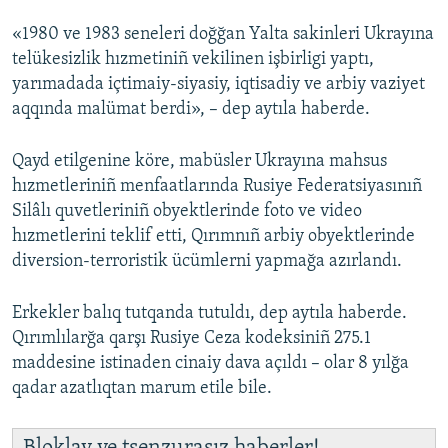
«1980 ve 1983 seneleri doğğan Yalta sakinleri Ukrayına
Русский
telükesizlik hızmetiniñ vekilinen işbirligi yaptı,
Українською
yarımadada içtimaiy-siyasiy, iqtisadiy ve arbiy vaziyet
aqqında malümat berdi», – dep aytıla haberde.
QOŞULIÑIZ!
Qayd etilgenine köre, mabüsler Ukrayına mahsus
hızmetleriniñ menfaatlarında Rusiye Federatsiyasınıñ
Silâlı quvetleriniñ obyektlerinde foto ve video
RFE/RS bütün saytları
hızmetlerini teklif etti, Qırımnıñ arbiy obyektlerinde
diversion-terroristik ücümlerni yapmağa azırlandı.
Erkekler balıq tutqanda tutuldı, dep aytıla haberde.
Qırımlılarğa qarşı Rusiye Ceza kodeksiniñ 275.1
maddesine istinaden cinaiy dava açıldı – olar 8 yılğa
qadar azatlıqtan marum etile bile.