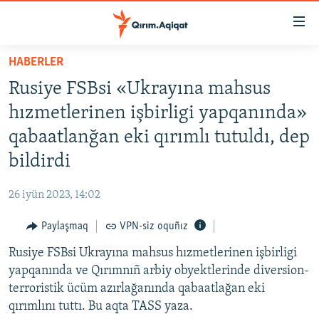
Link
açıqlığı
Esas
HABERLER
mündericege
HABERLER
Rusiye FSBsi «Ukrayına mahsus
qaytmaq
SİYASET
Baş
hızmetlerinen işbirligi yapqanında»
İQTİSADİYAT
navigatsiyağa
qabaatlanğan eki qırımlı tutuldı, dep
qaytmaq
CEMİYET
bildirdi
Qıdıruvğa
MEDENİYET
qaytmaq
26 iyün 2023, 14:02
İNSAN AQLARI
Paylaşmaq
VPN-siz oquñız
VİDEO
Rusiye FSBsi Ukrayına mahsus hızmetlerinen işbirligi
SÜRET
yapqanında ve Qırımnıñ arbiy obyektlerinde diversion-
BLOGLAR
terroristik ücüm azırlağanında qabaatlağan eki
qırımlını tuttı. Bu aqta TASS yaza.
FİKİR