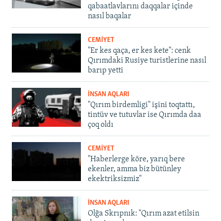
qabaatlavlarını daqqalar içinde
nasıl baqalar
CEMİYET
"Er kes qaça, er kes kete": cenk
Qırımdaki Rusiye turistlerine nasıl
barıp yetti
İNSAN AQLARI
"Qırım birdemligi" işini toqtattı,
tintüv ve tutuvlar ise Qırımda daa
çoq oldı
CEMİYET
"Haberlerge köre, yarıq bere
ekenler, amma biz bütünley
ekektriksizmiz"
İNSAN AQLARI
Olğa Skrıpnık: "Qırım azat etilsin