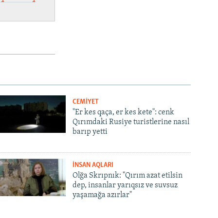
CEMİYET
"Er kes qaça, er kes kete": cenk
Qırımdaki Rusiye turistlerine nasıl
barıp yetti
İNSAN AQLARI
Olğa Skrıpnık: "Qırım azat etilsin
dep, insanlar yarıqsız ve suvsuz
yaşamağa azırlar"