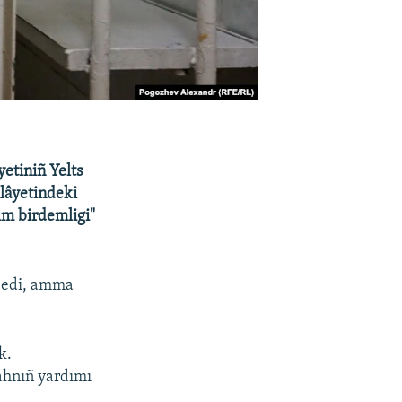
etiniñ Yelts
lâyetindeki
ım birdemligi"
n edi, amma
k.
ahnıñ yardımı