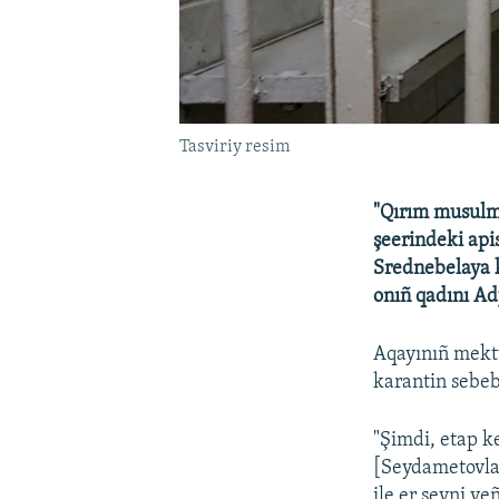
Tasviriy resim
"Qırım musulma
şeerindeki api
Srednebelaya k
onıñ qadını Ad
Aqayınıñ mekt
karantin sebeb
"Şimdi, etap k
[Seydametovlar
ile er şeyni ye