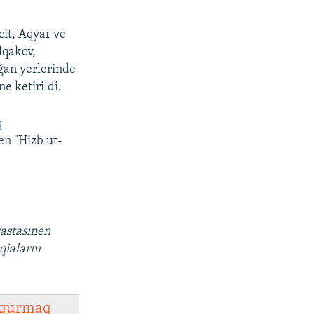
it, Aqyar ve
lqakov,
ğan yerlerinde
e ketirildi.
q
en "Hizb ut-
vastasınen
qialarnı
qurmaq