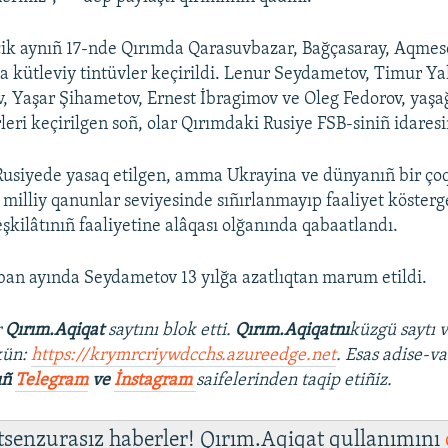
çik aynıñ 17-nde Qırımda Qarasuvbazar, Bağçasaray, Aqmesc
a kütleviy tintüvler keçirildi. Lenur Seydametov, Timur Ya
 Yaşar Şihametov, Ernest İbragimov ve Oleg Fedorov, yaşa
leri keçirilgen soñ, olar Qırımdaki Rusiye FSB-siniñ idaresin
Rusiyede yasaq etilgen, amma Ukrayina ve dünyanıñ bir ço
illiy qanunlar seviyesinde sıñırlanmayıp faaliyet kösterg
eşkilâtınıñ faaliyetine alâqası olğanında qabaatlandı.
ban ayında Seydametov 13 yılğa azatlıqtan marum etildi.
r
Qırım.Aqiqat
saytını blok etti.
Qırım.Aqiqatnı
küzgü saytı 
kün:
https://krymrcriywdcchs.azureedge.net
. Esas adise-va
ıñ
Telegram
ve
İnstagram
saifelerinden taqip etiñiz.
 tsenzurasız haberler! Qırım.Aqiqat qullanımını