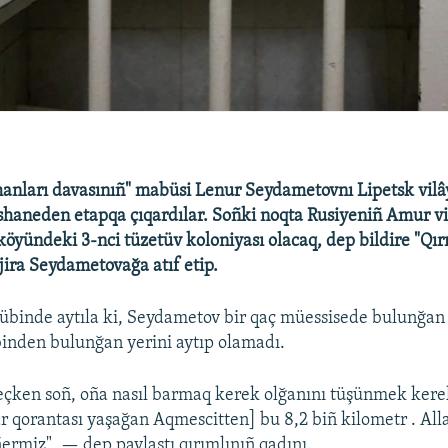
nları davasınıñ" mabüsi Lenur Seydametovnı Lipetsk vilây
shaneden etapqa çıqardılar. Soñki noqta Rusiyeniñ Amur vi
öyündeki 3-nci tüzetüv koloniyası olacaq, dep bildire "Qır
jira Seydametovağa atıf etip.
übinde aytıla ki, Seydametov bir qaç müessisede bulunğa
inden bulunğan yerini aytıp olamadı.
eçken soñ, oña nasıl barmaq kerek olğanını tüşünmek kere
 qorantası yaşağan Aqmescitten] bu 8,2 biñ kilometr . All
ñermiz", — dep paylaştı qırımlınıñ qadını.