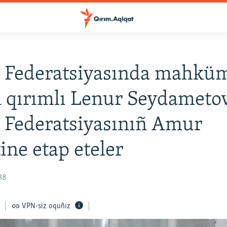
e Federatsiyasında mahkü
n qırımlı Lenur Seydameto
 Federatsiyasınıñ Amur
tine etap eteler
38
VPN-siz oquñız