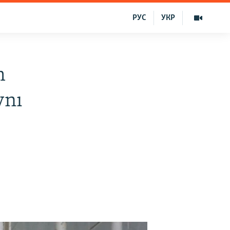
РУС
УКР
m
vnı