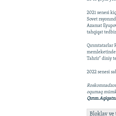
2021 senesi ki
Sovet rayonınd
Azamat Eyupov,
tahqiqat tedbir
Qırımtatarlar 
memleketinde m
Tahrir" diniy t
2022 senesi sa
Roskomnadzo
oqumaq müm
Qırım.Aqiqatn
Bloklav ve