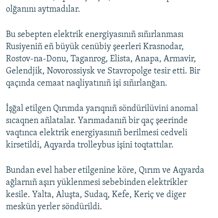
olğanını aytmadılar.
Bu sebepten elektrik energiyasınıñ sıñırlanması
Rusiyeniñ eñ büyük cenübiy şeerleri Krasnodar,
Rostov-na-Donu, Taganrog, Elista, Anapa, Armavir,
Gelendjik, Novorossiysk ve Stavropolge tesir etti. Bir
qaçında cemaat naqliyatınıñ işi sıñırlanğan.
İşğal etilgen Qırımda yarıqnıñ söndürilüvini anomal
sıcaqnen añlatalar. Yarımadanıñ bir qaç şeerinde
vaqtınca elektrik energiyasınıñ berilmesi cedveli
kirsetildi, Aqyarda trolleybus işini toqtattılar.
Bundan evel haber etilgenine köre, Qırım ve Aqyarda
ağlarnıñ aşırı yüklenmesi sebebinden elektrikler
kesile. Yalta, Aluşta, Sudaq, Kefe, Keriç ve diger
meskün yerler söndürildi.