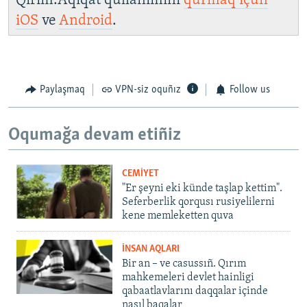
Qırım.Aqiqat qullanımını
qurmaq içün
iOS
ve
Android
.
Paylaşmaq
VPN-siz oquñız
Follow us
Oqumağa devam etiñiz
CEMİYET
"Er şeyni eki künde taşlap kettim".
Seferberlik qorqusı rusiyelilerni
kene memleketten quva
İNSAN AQLARI
Bir an – ve casussıñ. Qırım
mahkemeleri devlet hainligi
qabaatlavlarını daqqalar içinde
nasıl baqalar