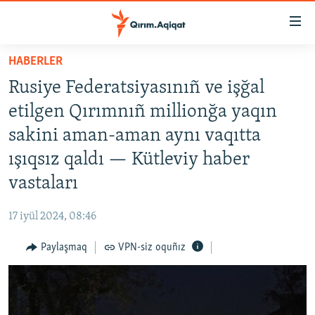
Link
açıqlığı
Esas
HABERLER
mündericege
HABERLER
Rusiye Federatsiyasınıñ ve işğal
qaytmaq
SİYASET
Baş
etilgen Qırımnıñ millionğa yaqın
İQTİSADİYAT
navigatsiyağa
sakini aman-aman aynı vaqıtta
qaytmaq
CEMİYET
ışıqsız qaldı — Kütleviy haber
Qıdıruvğa
MEDENİYET
qaytmaq
vastaları
İNSAN AQLARI
17 iyül 2024, 08:46
VİDEO
Paylaşmaq
VPN-siz oquñız
SÜRET
BLOGLAR
FİKİR