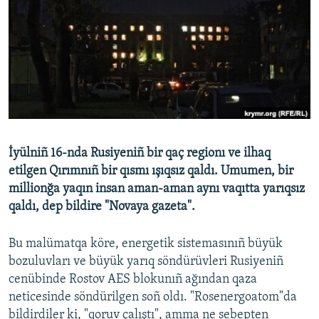
Русский
Українською
QOŞULIÑIZ!
İyülniñ 16-nda Rusiyeniñ bir qaç regionı ve ilhaq
RFE/RS bütün saytları
etilgen Qırımnıñ bir qısmı ışıqsız qaldı. Umumen, bir
millionğa yaqın insan aman-aman aynı vaqıtta yarıqsız
qaldı, dep bildire "Novaya gazeta".
Bu malümatqa köre, energetik sistemasınıñ büyük
bozuluvları ve büyük yarıq söndürüvleri Rusiyeniñ
cenübinde Rostov AES blokunıñ ağından qaza
neticesinde söndürilgen soñ oldı. "Rosenergoatom"da
bildirdiler ki, "qoruv çalıştı", amma ne sebepten