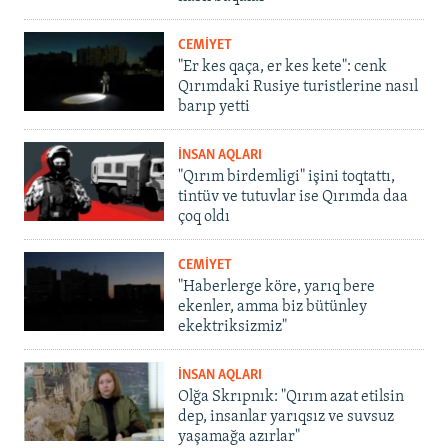
CEMİYET
"Er kes qaça, er kes kete": cenk
Qırımdaki Rusiye turistlerine nasıl
barıp yetti
İNSAN AQLARI
"Qırım birdemligi" işini toqtattı,
tintüv ve tutuvlar ise Qırımda daa
çoq oldı
CEMİYET
"Haberlerge köre, yarıq bere
ekenler, amma biz bütünley
ekektriksizmiz"
İNSAN AQLARI
Olğa Skrıpnık: "Qırım azat etilsin
dep, insanlar yarıqsız ve suvsuz
yaşamağa azırlar"