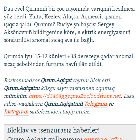
Daa evel Qırımnıñ bir çoq rayonında yarıqnıñ kesilmesi
yüz berdi. Yalta, Kezlev, Aluşta, Aqmescit qısmen
ışıqsız qaldı. Qırımnıñ Rusiye yolbaşçısı Sergey
Aksönovnıñ bildirgenine köre, elektrik energiyasınıñ
söndürilüvi anomal sıcaq ava ile bağlı.
Qırımda iyül 15-19 künleri +38 derecege qadar anomal
sıcaq sebebinden furtuna havfı ilân etildi.
Roskomnadzor
Qırım.Aqiqat
saytını blok etti.
Qırım.Aqiqatnı
küzgü saytı vastasınen oqumaq
mümkün:
https://d3454ggyqnys2v.cloudfront.net
. Esas
adise-vaqialarnı
Qırım.Aqiqatnıñ
Telegram
ve
İnstagram
saifelerinden taqip etiñiz.
Bloklav ve tsenzurasız haberler!