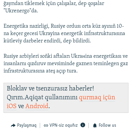
ğayrıdan tiklemek içün çalışalar, dep qoşalar
"Ukrenergo"da.
Energetika nazirligi, Rusiye ordusı orta küz ayınıñ 10-
na keçer gecesi Ukrayina energetik infrastrukturasına
kütleviy darbeler endirdi, dep bildirdi.
Rusiye arbiyleri soñki aftaları Ukraнina energetikası ve
insanlarnı qızdıruv mevsiminde gaznen teminlegen gaz
infrastrukturasına ateş açıp tura.
Bloklav ve tsenzurasız haberler!
Qırım.Aqiqat qullanımını
qurmaq içün
iOS
ve
Android
.
Paylaşmaq
VPN-siz oquñız
Follow us