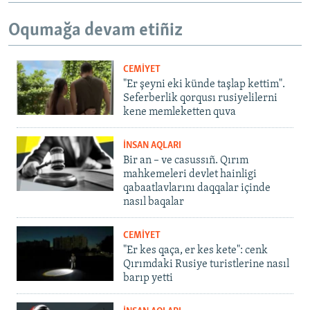
Oqumağa devam etiñiz
CEMİYET
"Er şeyni eki künde taşlap kettim".
Seferberlik qorqusı rusiyelilerni
kene memleketten quva
İNSAN AQLARI
Bir an – ve casussıñ. Qırım
mahkemeleri devlet hainligi
qabaatlavlarını daqqalar içinde
nasıl baqalar
CEMİYET
"Er kes qaça, er kes kete": cenk
Qırımdaki Rusiye turistlerine nasıl
barıp yetti