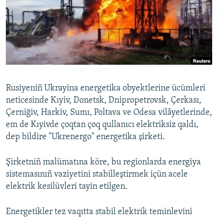
Русский
Українською
QOŞULIÑIZ!
Rusiyeniñ Ukrayina energetika obyektlerine ücümleri
neticesinde Kıyiv, Donetsk, Dnipropetrovsk, Çerkası,
RFE/RS bütün saytları
Çerniğiv, Harkiv, Sumı, Poltava ve Odesa vilâyetlerinde,
em de Kıyivde çoqtan çoq qullanıcı elektriksiz qaldı,
dep bildire "Ukrenergo" energetika şirketi.
Şirketniñ malümatına köre, bu regionlarda energiya
sistemasınıñ vaziyetini stabilleştirmek içün acele
elektrik kesilüvleri tayin etilgen.
Energetikler tez vaqıtta stabil elektrik teminlevini