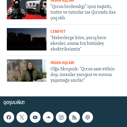
İNSAN AQLARI
"Qırım birdemligi" işini toqtattı,
tintüv ve tutuvlar ise Qırımda daa
çoq oldı
CEMİYET
"Haberlerge köre, yarıq bere
ekenler, amma biz bütünley
ekektriksizmiz"
İNSAN AQLARI
Olğa Skrıpnık: "Qırım azat etilsin
dep, insanlar yarıqsız ve suvsuz
yaşamağa azırlar"
QOŞULIÑIZ!