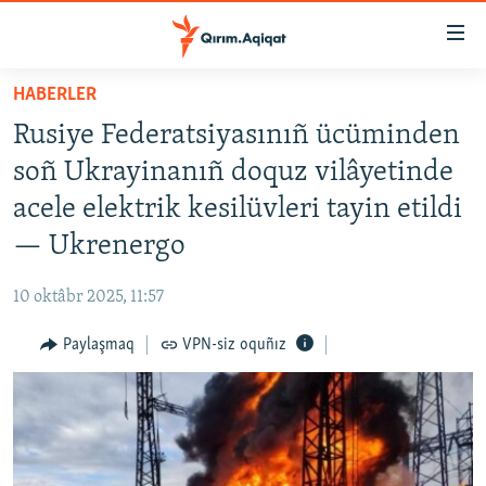
Link
açıqlığı
Esas
HABERLER
mündericege
HABERLER
Rusiye Federatsiyasınıñ ücüminden
qaytmaq
SİYASET
Baş
soñ Ukrayinanıñ doquz vilâyetinde
İQTİSADİYAT
navigatsiyağa
acele elektrik kesilüvleri tayin etildi
qaytmaq
CEMİYET
— Ukrenergo
Qıdıruvğa
MEDENİYET
qaytmaq
10 oktâbr 2025, 11:57
İNSAN AQLARI
Paylaşmaq
VPN-siz oquñız
VİDEO
SÜRET
BLOGLAR
FİKİR