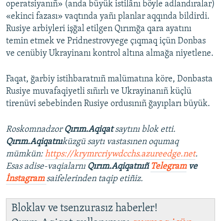
operatsiyanıñ» (anda büyük istilânı böyle adlandıralar)
«ekinci fazası» vaqtında yañı planlar aqqında bildirdi.
Rusiye arbiyleri işğal etilgen Qırımğa qara ayatını
temin etmek ve Pridnestrovyege çıqmaq içün Donbas
ve cenübiy Ukrayinanı kontrol altına almağa niyetlene.
Faqat, ğarbiy istihbaratnıñ malümatına köre, Donbasta
Rusiye muvafaqiyetli sıñırlı ve Ukrayinanıñ küçlü
tirenüvi sebebinden Rusiye ordusınıñ ğayıpları büyük.
Roskomnadzor
Qırım.Aqiqat
saytını blok etti.
Qırım.Aqiqatnı
küzgü saytı vastasınen oqumaq
mümkün:
https://krymrcriywdcchs.azureedge.net
.
Esas adise-vaqialarnı
Qırım.Aqiqatnıñ
Telegram
ve
İnstagram
saifelerinden taqip etiñiz.
Bloklav ve tsenzurasız haberler!