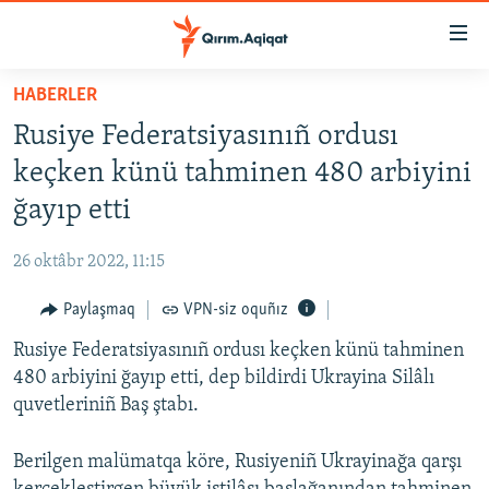
Link
açıqlığı
Esas
HABERLER
mündericege
HABERLER
Rusiye Federatsiyasınıñ ordusı
qaytmaq
SİYASET
Baş
keçken künü tahminen 480 arbiyini
İQTİSADİYAT
navigatsiyağa
ğayıp etti
qaytmaq
CEMİYET
Qıdıruvğa
26 oktâbr 2022, 11:15
MEDENİYET
qaytmaq
Paylaşmaq
VPN-siz oquñız
İNSAN AQLARI
Rusiye Federatsiyasınıñ ordusı keçken künü tahminen
VİDEO
480 arbiyini ğayıp etti, dep bildirdi Ukrayina Silâlı
SÜRET
quvetleriniñ Baş ştabı.
BLOGLAR
Berilgen malümatqa köre, Rusiyeniñ Ukrayinağa qarşı
FİKİR