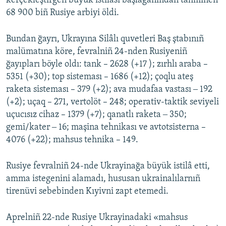
kerçekleştirgen büyük istilâsı başlağanından tahminen
68 900 biñ Rusiye arbiyi öldi.
Русский
Українською
Bundan ğayrı, Ukrayına Silâlı quvetleri Baş ştabınıñ
malümatına köre, fevralniñ 24-nden Rusiyeniñ
QOŞULIÑIZ!
ğayıpları böyle oldı: tank – 2628 (+17 ); zırhlı araba –
5351 (+30); top sisteması – 1686 (+12); çoqlu ateş
raketa sisteması – 379 (+2); ava mudafaa vastası ‒ 192
(+2); uçaq – 271, vertolöt – 248; operativ-taktik seviyeli
RFE/RS bütün saytları
uçucısız cihaz – 1379 (+7); qanatlı raketa ‒ 350;
gemi/kater ‒ 16; maşina tehnikası ve avtotsisterna –
4076 (+22); mahsus tehnika – 149.
Rusiye fevralniñ 24-nde Ukrayinağa büyük istilâ etti,
amma istegenini alamadı, hususan ukrainalılarnıñ
tirenüvi sebebinden Kıyivni zapt etemedi.
Aprelniñ 22-nde Rusiye Ukrayinadaki «mahsus