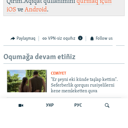
Qırım.Aqiqat qullanımını
qurmaq içün
iOS
ve
Android
.
Paylaşmaq
VPN-siz oquñız
Follow us
Oqumağa devam etiñiz
CEMİYET
"Er şeyni eki künde taşlap kettim".
Seferberlik qorqusı rusiyelilerni
kene memleketten quva
İNSAN AQLARI
УКР
РУС
Bir an – ve casussıñ. Qırım
mahkemeleri devlet hainligi
qabaatlavlarını daqqalar içinde