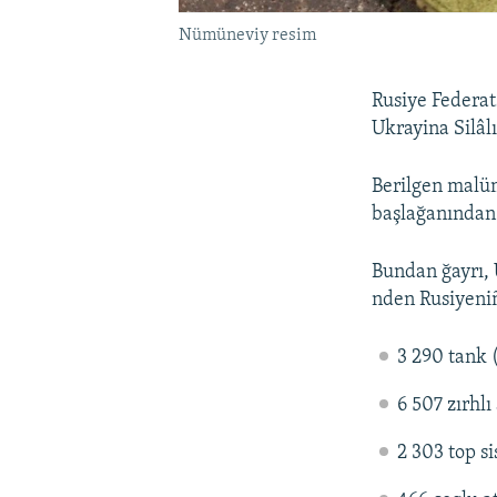
Nümüneviy resim
Rusiye Federat
Ukrayina Silâlı
Berilgen malüm
başlağanından 
Bundan ğayrı, 
nden Rusiyeniñ
3 290 tank 
6 507 zırhlı
2 303 top s