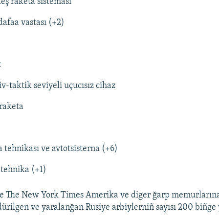
teş raketa sisteması
afaa vastası (+2)
t
v-taktik seviyeli uçucısız cihaz
 raketa
 tehnikası ve avtotsisterna (+6)
tehnika (+1)
e The New York Times Amerika ve diger ğarp memurlarına a
ürilgen ve yaralanğan Rusiye arbiylerniñ sayısı 200 biñge