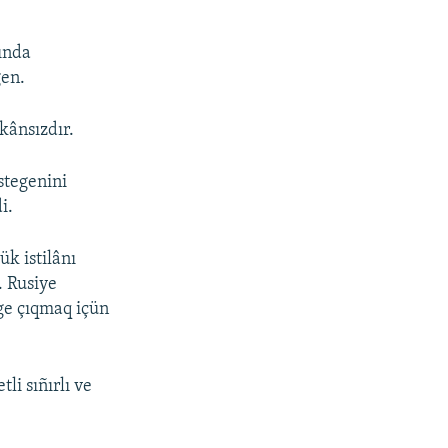
ında
gen.
kânsızdır.
stegenini
i.
k istilânı
. Rusiye
ege çıqmaq içün
i sıñırlı ve