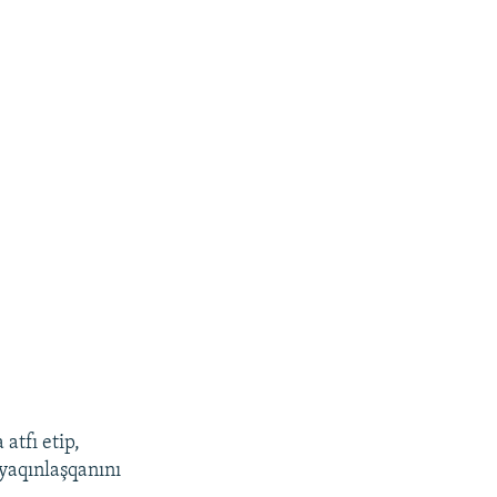
tfı etip,
 yaqınlaşqanını