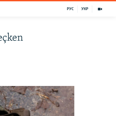
РУС
УКР
keçken