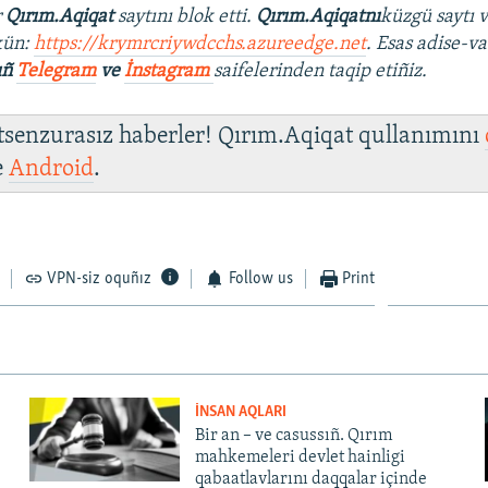
r
Qırım.Aqiqat
saytını blok etti.
Qırım.Aqiqatnı
küzgü saytı 
kün:
https://krymrcriywdcchs.azureedge.net
. Esas adise-va
ıñ
Telegram
ve
İnstagram
saifelerinden taqip etiñiz.
 tsenzurasız haberler! Qırım.Aqiqat qullanımını
e
Android
.
VPN-siz oquñız
Follow us
Print
İNSAN AQLARI
Bir an – ve casussıñ. Qırım
mahkemeleri devlet hainligi
qabaatlavlarını daqqalar içinde