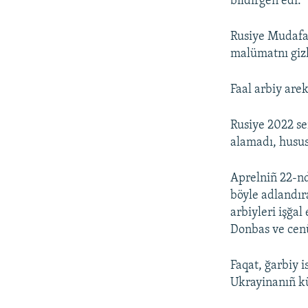
bildirgen edi.
Rusiye Mudafaa
malümatnı giz
Faal arbiy are
Rusiye 2022 se
alamadı, husus
Aprelniñ 22-nd
böyle adlandır
arbiyleri işğa
Donbas ve cenü
Faqat, ğarbiy 
Ukrayinanıñ kü