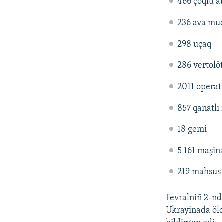
466 çoqlu a
236 ava mud
298 uçaq
286 vertolö
2011 operati
857 qanatlı
18 gemi
5 161 maşina
219 mahsus 
Fevralniñ 2-nd
Ukrayinada öld