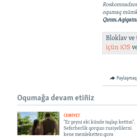
Roskomnadzo
oqumaq müm
Qırım.Aqiqatn
Bloklav ve
içün
iOS
v
Paylaşmaq
Oqumağa devam etiñiz
CEMİYET
"Er şeyni eki künde taşlap kettim".
Seferberlik qorqusı rusiyelilerni
kene memleketten quva