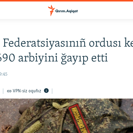
 Federatsiyasınıñ ordusı 
90 arbiyini ğayıp etti
9:45
VPN-siz oquñız