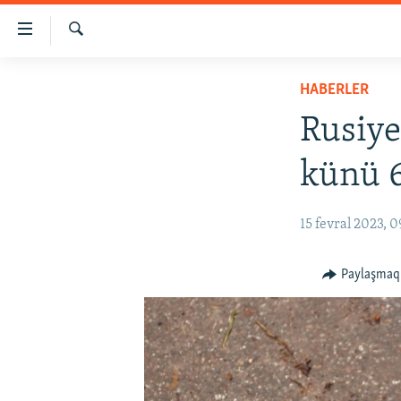
Link
açıqlığı
Qıdırmaq
Esas
HABERLER
HABERLER
mündericege
SİYASET
qaytmaq
Rusiye
Baş
İQTİSADİYAT
navigatsiyağa
künü 6
CEMİYET
qaytmaq
Qıdıruvğa
MEDENİYET
15 fevral 2023, 0
qaytmaq
İNSAN AQLARI
VİDEO
Paylaşmaq
SÜRET
BLOGLAR
FİKİR