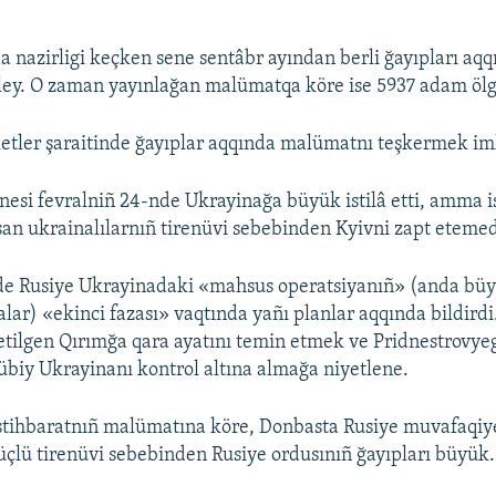
 nazirligi keçken sene sentâbr ayından berli ğayıpları aqq
ley. O zaman yayınlağan malümatqa köre ise 5937 adam öl
ketler şaraitinde ğayıplar aqqında malümatnı teşkermek im
nesi fevralniñ 24-nde Ukrayinağa büyük istilâ etti, amma i
an ukrainalılarnıñ tirenüvi sebebinden Kyivni zapt etemed
e Rusiye Ukrayinadaki «mahsus operatsiyanıñ» (anda büyü
alar) «ekinci fazası» vaqtında yañı planlar aqqında bildirdi
l etilgen Qırımğa qara ayatını temin etmek ve Pridnestrovy
biy Ukrayinanı kontrol altına almağa niyetlene.
istihbaratnıñ malümatına köre, Donbasta Rusiye muvafaqiyetl
çlü tirenüvi sebebinden Rusiye ordusınıñ ğayıpları büyük.