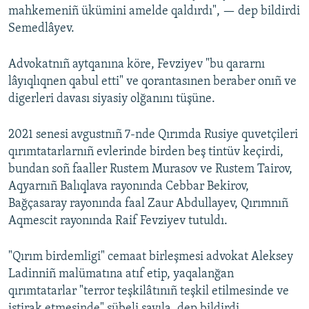
mahkemeniñ ükümini amelde qaldırdı", — dep bildirdi
Semedlâyev.
Advokatnıñ aytqanına köre, Fevziyev "bu qararnı
lâyıqlıqnen qabul etti" ve qorantasınen beraber onıñ ve
digerleri davası siyasiy olğanını tüşüne.
2021 senesi avgustnıñ 7-nde Qırımda Rusiye quvetçileri
qırımtatarlarnıñ evlerinde birden beş tintüv keçirdi,
bundan soñ faaller Rustem Murasov ve Rustem Tairov,
Aqyarnıñ Balıqlava rayonında Cebbar Bekirov,
Bağçasaray rayonında faal Zaur Abdullayev, Qırımnıñ
Aqmescit rayonında Raif Fevziyev tutuldı.
"Qırım birdemligi" cemaat birleşmesi advokat Aleksey
Ladinniñ malümatına atıf etip, yaqalanğan
qırımtatarlar "terror teşkilâtınıñ teşkil etilmesinde ve
iştirak etmesinde" şübeli sayıla, dep bildirdi.