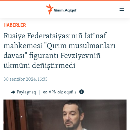
Link
açıqlığı
Esas
HABERLER
mündericege
HABERLER
Rusiye Federatsiyasınıñ İstinaf
qaytmaq
SİYASET
Baş
mahkemesi "Qırım musulmanları
İQTİSADİYAT
navigatsiyağa
davası" figurantı Fevziyevniñ
qaytmaq
CEMİYET
ükmüni deñiştirmedi
Qıdıruvğa
MEDENİYET
qaytmaq
30 sentâbr 2024, 16:33
İNSAN AQLARI
Paylaşmaq
VPN-siz oquñız
VİDEO
SÜRET
BLOGLAR
FİKİR