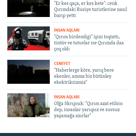
"Er kes qaça, er kes kete": cenk
Qırımdaki Rusiye turistlerine nasıl
barıp yetti
İNSAN AQLARI
"Qırım birdemligi" işini toqtattı,
tintüv ve tutuvlar ise Qırımda daa
çoq oldı
CEMİYET
"Haberlerge köre, yarıq bere
ekenler, amma biz bütünley
ekektriksizmiz"
İNSAN AQLARI
Olğa Skrıpnık: "Qırım azat etilsin
dep, insanlar yarıqsız ve suvsuz
yaşamağa azırlar"