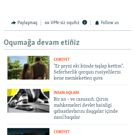
Paylaşmaq
VPN-siz oquñız
Follow us
Oqumağa devam etiñiz
CEMİYET
"Er şeyni eki künde taşlap kettim".
Seferberlik qorqusı rusiyelilerni
kene memleketten quva
İNSAN AQLARI
Bir an – ve casussıñ. Qırım
mahkemeleri devlet hainligi
qabaatlavlarını daqqalar içinde
nasıl baqalar
CEMİYET