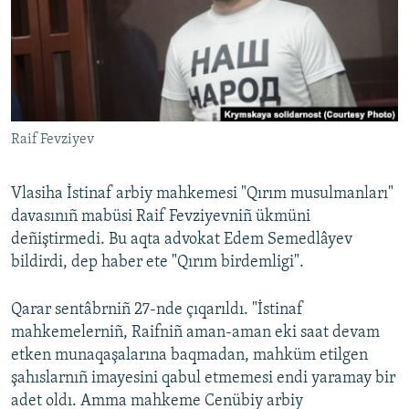
Русский
Українською
QOŞULIÑIZ!
Raif Fevziyev
Vlasiha İstinaf arbiy mahkemesi "Qırım musulmanları"
RFE/RS bütün saytları
davasınıñ mabüsi Raif Fevziyevniñ ükmüni
deñiştirmedi. Bu aqta advokat Edem Semedlâyev
bildirdi, dep haber ete "Qırım birdemligi".
Qarar sentâbrniñ 27-nde çıqarıldı. "İstinaf
mahkemelerniñ, Raifniñ aman-aman eki saat devam
etken munaqaşalarına baqmadan, mahküm etilgen
şahıslarnıñ imayesini qabul etmemesi endi yaramay bir
adet oldı. Amma mahkeme Cenübiy arbiy