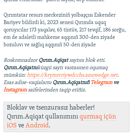
Qırımtatar resurs merkeziniñ yolbaşçısı Eskender
Bariyev bildirdi ki, 2023 senesi Qırımda uquq
qoruyıcılar 173 yaqalav, 65 tintüv, 217 tevqif, 186 sorğu,
em de adaletli mahkeme aqqınıñ 300-den ziyade
bozuluvı ve sağlıq aqqınıñ 50-den ziyade
Roskomnadzor
Qırım.Aqiqat
saytını blok etti.
Qırım.Aqiqatnı
küzgü saytı vastasınen oqumaq
mümkün:
https://krymrcriywdcchs.azureedge.net
.
Esas adise-vaqialarnı
Qırım.Aqiqatnıñ
Telegram
ve
İnstagram
saifelerinden taqip etiñiz.
Bloklav ve tsenzurasız haberler!
Qırım.Aqiqat qullanımını
qurmaq içün
iOS
ve
Android
.