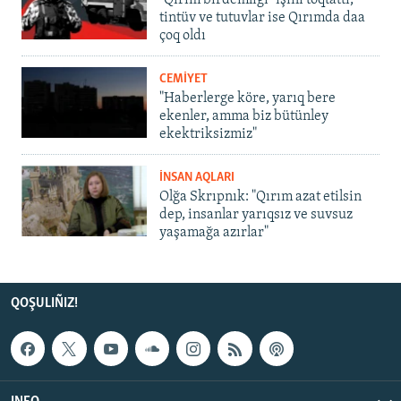
"Qırım birdemligi" işini toqtattı,
tintüv ve tutuvlar ise Qırımda daa
çoq oldı
CEMİYET
"Haberlerge köre, yarıq bere
ekenler, amma biz bütünley
ekektriksizmiz"
İNSAN AQLARI
Olğa Skrıpnık: "Qırım azat etilsin
dep, insanlar yarıqsız ve suvsuz
yaşamağa azırlar"
QOŞULIÑIZ!