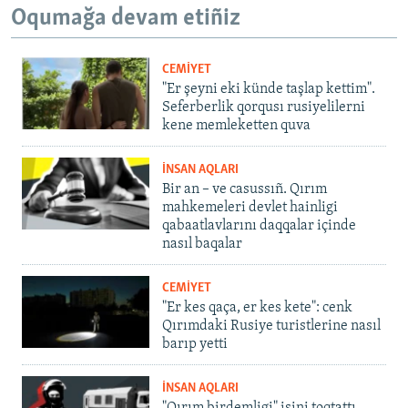
Oqumağa devam etiñiz
CEMİYET
"Er şeyni eki künde taşlap kettim".
Seferberlik qorqusı rusiyelilerni
kene memleketten quva
İNSAN AQLARI
Bir an – ve casussıñ. Qırım
mahkemeleri devlet hainligi
qabaatlavlarını daqqalar içinde
nasıl baqalar
CEMİYET
"Er kes qaça, er kes kete": cenk
Qırımdaki Rusiye turistlerine nasıl
barıp yetti
İNSAN AQLARI