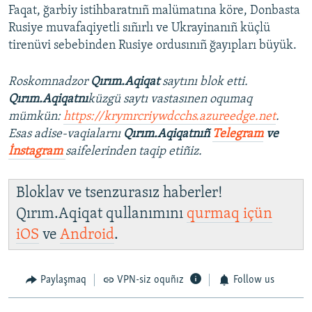
Faqat, ğarbiy istihbaratnıñ malümatına köre, Donbasta
Rusiye muvafaqiyetli sıñırlı ve Ukrayinanıñ küçlü
tirenüvi sebebinden Rusiye ordusınıñ ğayıpları büyük.
Roskomnadzor
Qırım.Aqiqat
saytını blok etti.
Qırım.Aqiqatnı
küzgü saytı vastasınen oqumaq
mümkün:
https://krymrcriywdcchs.azureedge.net
.
Esas adise-vaqialarnı
Qırım.Aqiqatnıñ
Telegram
ve
İnstagram
saifelerinden taqip etiñiz.
Bloklav ve tsenzurasız haberler!
Qırım.Aqiqat qullanımını
qurmaq içün
iOS
ve
Android
.
Paylaşmaq
VPN-siz oquñız
Follow us