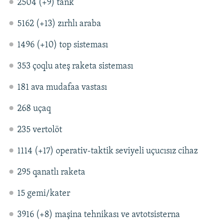
2504 (+9) tank
5162 (+13) zırhlı araba
1496 (+10) top sisteması
353 çoqlu ateş raketa sisteması
181 ava mudafaa vastası
268 uçaq
235 vertolöt
1114 (+17) operativ-taktik seviyeli uçucısız cihaz
295 qanatlı raketa
15 gemi/kater
3916 (+8) maşina tehnikası ve avtotsisterna