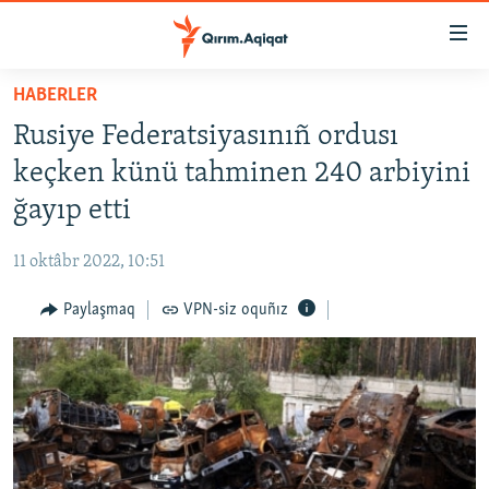
Link
açıqlığı
Esas
HABERLER
mündericege
HABERLER
Rusiye Federatsiyasınıñ ordusı
qaytmaq
SİYASET
Baş
keçken künü tahminen 240 arbiyini
İQTİSADİYAT
navigatsiyağa
ğayıp etti
qaytmaq
CEMİYET
Qıdıruvğa
11 oktâbr 2022, 10:51
MEDENİYET
qaytmaq
Paylaşmaq
VPN-siz oquñız
İNSAN AQLARI
VİDEO
SÜRET
BLOGLAR
FİKİR