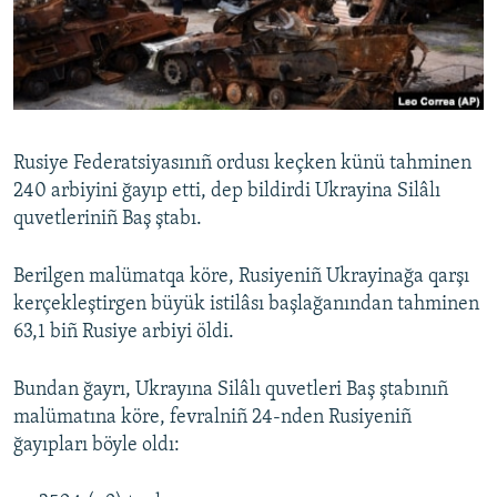
Русский
Українською
QOŞULIÑIZ!
Rusiye Federatsiyasınıñ ordusı keçken künü tahminen
240 arbiyini ğayıp etti, dep bildirdi Ukrayina Silâlı
quvetleriniñ Baş ştabı.
RFE/RS bütün saytları
Berilgen malümatqa köre, Rusiyeniñ Ukrayinağa qarşı
kerçekleştirgen büyük istilâsı başlağanından tahminen
63,1 biñ Rusiye arbiyi öldi.
Bundan ğayrı, Ukrayına Silâlı quvetleri Baş ştabınıñ
malümatına köre, fevralniñ 24-nden Rusiyeniñ
ğayıpları böyle oldı: