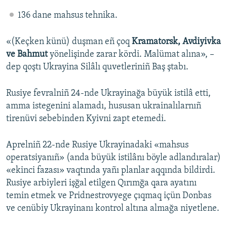
136 dane mahsus tehnika.
«(Keçken künü) duşman eñ çoq
Kramatorsk, Avdiyivka
ve Bahmut
yönelişinde zarar kördi. Malümat alına», –
dep qoştı Ukrayina Silâlı quvetleriniñ Baş ştabı.
Rusiye fevralniñ 24-nde Ukrayinağa büyük istilâ etti,
amma istegenini alamadı, hususan ukrainalılarnıñ
tirenüvi sebebinden Kyivni zapt etemedi.
Aprelniñ 22-nde Rusiye Ukrayinadaki «mahsus
operatsiyanıñ» (anda büyük istilânı böyle adlandıralar)
«ekinci fazası» vaqtında yañı planlar aqqında bildirdi.
Rusiye arbiyleri işğal etilgen Qırımğa qara ayatını
temin etmek ve Pridnestrovyege çıqmaq içün Donbas
ve cenübiy Ukrayinanı kontrol altına almağa niyetlene.