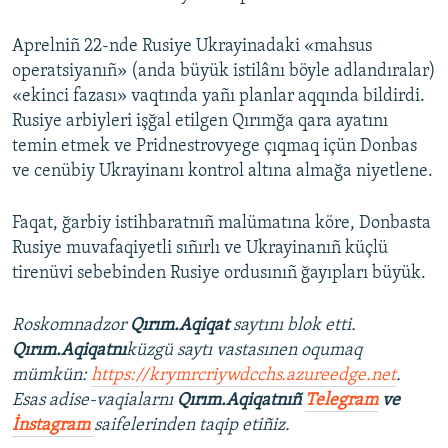
Aprelniñ 22-nde Rusiye Ukrayinadaki «mahsus
operatsiyanıñ» (anda büyük istilânı böyle adlandıralar)
«ekinci fazası» vaqtında yañı planlar aqqında bildirdi.
Rusiye arbiyleri işğal etilgen Qırımğa qara ayatını
temin etmek ve Pridnestrovyege çıqmaq içün Donbas
ve cenübiy Ukrayinanı kontrol altına almağa niyetlene.
Faqat, ğarbiy istihbaratnıñ malümatına köre, Donbasta
Rusiye muvafaqiyetli sıñırlı ve Ukrayinanıñ küçlü
tirenüvi sebebinden Rusiye ordusınıñ ğayıpları büyük.
Roskomnadzor
Qırım.Aqiqat
saytını blok etti.
Qırım.Aqiqatnı
küzgü saytı vastasınen oqumaq
mümkün:
https://krymrcriywdcchs.azureedge.net
.
Esas adise-vaqialarnı
Qırım.Aqiqatnıñ
Telegram
ve
İnstagram
saifelerinden taqip etiñiz.