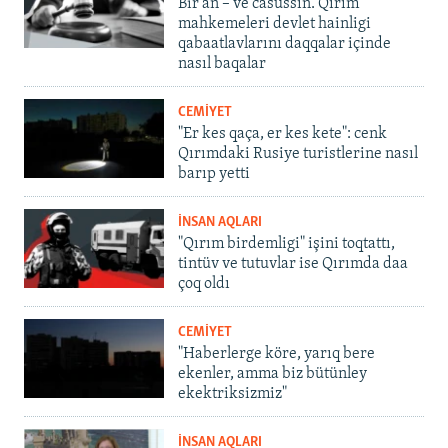
Bir an – ve casussıñ. Qırım
mahkemeleri devlet hainligi
qabaatlavlarını daqqalar içinde
nasıl baqalar
CEMİYET
"Er kes qaça, er kes kete": cenk
Qırımdaki Rusiye turistlerine nasıl
barıp yetti
İNSAN AQLARI
"Qırım birdemligi" işini toqtattı,
tintüv ve tutuvlar ise Qırımda daa
çoq oldı
CEMİYET
"Haberlerge köre, yarıq bere
ekenler, amma biz bütünley
ekektriksizmiz"
İNSAN AQLARI