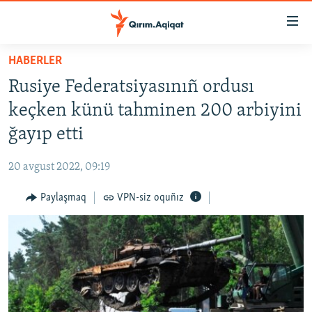
Link
açıqlığı
Esas
HABERLER
mündericege
HABERLER
Rusiye Federatsiyasınıñ ordusı
qaytmaq
SİYASET
Baş
keçken künü tahminen 200 arbiyini
İQTİSADİYAT
navigatsiyağa
ğayıp etti
qaytmaq
CEMİYET
Qıdıruvğa
20 avgust 2022, 09:19
MEDENİYET
qaytmaq
Paylaşmaq
VPN-siz oquñız
İNSAN AQLARI
VİDEO
SÜRET
BLOGLAR
FİKİR