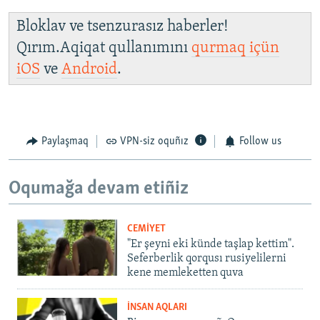
Bloklav ve tsenzurasız haberler!
Qırım.Aqiqat qullanımını
qurmaq içün
iOS
ve
Android
.
Paylaşmaq
VPN-siz oquñız
Follow us
Oqumağa devam etiñiz
CEMİYET
"Er şeyni eki künde taşlap kettim".
Seferberlik qorqusı rusiyelilerni
kene memleketten quva
İNSAN AQLARI