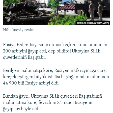
Русский
Українською
Nümüneviy resim
QOŞULIÑIZ!
Rusiye Federatsiyasınıñ ordusı keçken künü tahminen
200 arbiyini ğayıp etti, dep bildirdi Ukrayina Silâlı
RFE/RS bütün saytları
quvetleriniñ Baş ştabı.
Berilgen malümatqa köre, Rusiyeniñ Ukrayinağa qarşı
kerçekleştirgen büyük istilâsı başlağanından tahminen
44 900 biñ Rusiye arbiyi öldi.
Bundan ğayrı, Ukrayına Silâlı quvetleri Baş ştabınıñ
malümatına köre, fevralniñ 24-nden Rusiyeniñ
ğayıpları böyle oldı: