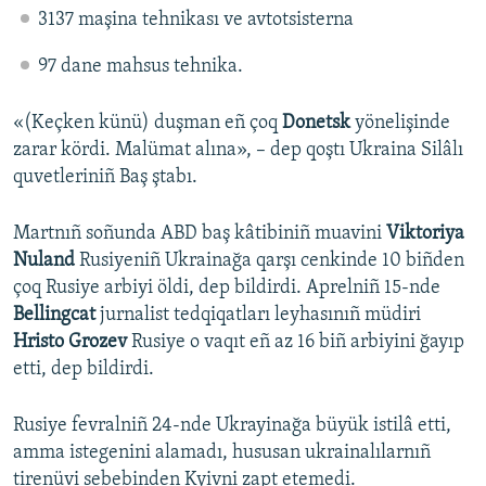
3137 maşina tehnikası ve avtotsisterna
97 dane mahsus tehnika.
«(Keçken künü) duşman eñ çoq
Donetsk
yönelişinde
zarar kördi. Malümat alına», – dep qoştı Ukraina Silâlı
quvetleriniñ Baş ştabı.
Martnıñ soñunda ABD baş kâtibiniñ muavini
Viktoriya
Nuland
Rusiyeniñ Ukrainağa qarşı cenkinde 10 biñden
çoq Rusiye arbiyi öldi, dep bildirdi. Aprelniñ 15-nde
Bellingcat
jurnalist tedqiqatları leyhasınıñ müdiri
Hristo Grozev
Rusiye o vaqıt eñ az 16 biñ arbiyini ğayıp
etti, dep bildirdi.
Rusiye fevralniñ 24-nde Ukrayinağa büyük istilâ etti,
amma istegenini alamadı, hususan ukrainalılarnıñ
tirenüvi sebebinden Kyivni zapt etemedi.