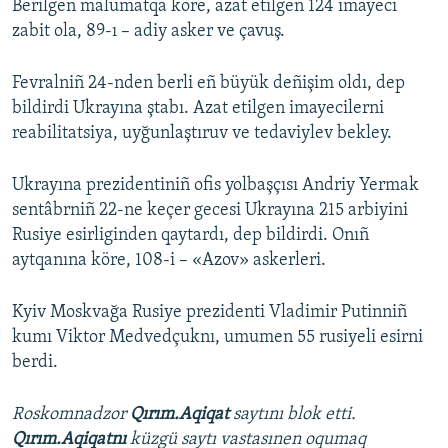
Berilgen malümatqa köre, azat etilgen 124 imayeci
zabit ola, 89-ı – adiy asker ve çavuş.
Fevralniñ 24-nden berli eñ büyük deñişim oldı, dep
bildirdi Ukrayına ştabı. Azat etilgen imayecilerni
reabilitatsiya, uyğunlaştıruv ve tedaviylev bekley.
Ukrayına prezidentiniñ ofis yolbaşçısı Andriy Yermak
sentâbrniñ 22-ne keçer gecesi Ukrayına 215 arbiyini
Rusiye esirliginden qaytardı, dep bildirdi. Onıñ
aytqanına köre, 108-i – «Azov» askerleri.
Kyiv Moskvağa Rusiye prezidenti Vladimir Putinniñ
kumı Viktor Medvedçuknı, umumen 55 rusiyeli esirni
berdi.
Roskomnadzor
Qırım.Aqiqat
saytını blok etti.
Qırım.Aqiqatnı
küzgü saytı vastasınen oqumaq