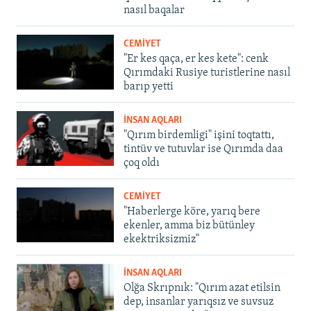
nasıl baqalar
CEMİYET
"Er kes qaça, er kes kete": cenk
Qırımdaki Rusiye turistlerine nasıl
barıp yetti
İNSAN AQLARI
"Qırım birdemligi" işini toqtattı,
tintüv ve tutuvlar ise Qırımda daa
çoq oldı
CEMİYET
"Haberlerge köre, yarıq bere
ekenler, amma biz bütünley
ekektriksizmiz"
İNSAN AQLARI
Olğa Skrıpnık: "Qırım azat etilsin
dep, insanlar yarıqsız ve suvsuz