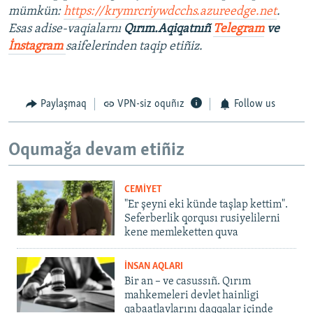
mümkün:
https://krymrcriywdcchs.azureedge.net
.
Esas adise-vaqialarnı
Qırım.Aqiqatnıñ
Telegram
ve
İnstagram
saifelerinden taqip etiñiz.
Paylaşmaq
VPN-siz oquñız
Follow us
Oqumağa devam etiñiz
CEMİYET
"Er şeyni eki künde taşlap kettim".
Seferberlik qorqusı rusiyelilerni
kene memleketten quva
İNSAN AQLARI
Bir an – ve casussıñ. Qırım
mahkemeleri devlet hainligi
qabaatlavlarını daqqalar içinde