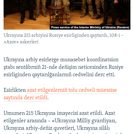
Русский
Українською
Ukrayına 215 arbiyini Rusiye esirliginden qaytardı, 108-i –
QOŞULIÑIZ!
«Azov» askerleri
Ukrayına arbiy esirlerge munasebet koordinatsion
RFE/RS bütün saytları
ştabı sentâbrniñ 21-nde deñişim neticesinden Rusiye
esirliginden qaytarılğanlarnıñ cedvelini derc etti.
Esirlikten
azat etilgenlerniñ tolu cedveli müessise
saytında derc etildi
.
Umumen 215 Ukrayına imayecisi azat etildi. Azat
etilgenler arasında – «Ukrayına Milliy gvardiyası,
Ukrayına arbiy-deñiz quvetleri, Ukrayına silâlı