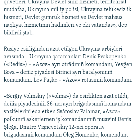
quvetleri, Ukrayına Devlet sıñır hızmeti, territoarial
mudafaa, Ukrayına milliy polisi, Ukrayına telükesizlik
hızmeti, Devlet gümrük hızmeti ve Devlet mahsus
naqliyat hızmetiniñ hadimleri ve eki vatandaş», dep
bildirdi ştab.
Rusiye esirliginden azat etilgen Ukrayına arbiyleri
arasında – Ukrayına qaramanları Denis Prokopenko
(«Redis») – «Azov» ayrı otrâdınıñ komandanı, Yevğen
Bova – deñiz piyadesi Birinci ayrı batalyonınıñ
komandanı, Lev Paşko – «Azov» rotasınıñ komandanı.
«Serğiy Volınskıy («Volına») da esirlikten azat etildi,
deñiz piyadesiniñ 36-ncı ayrı brigadasınıñ komandanı
vazifelerini eda etken Svâtoslav Palamar, «Azov»
polkunıñ askerlernen iş komandanınıñ muavini Denis
Şleğa, Dmıtro Vışnevetskıy 12-nci operativ
brigadasınıñ komandanı Oleg Homenko, komendant