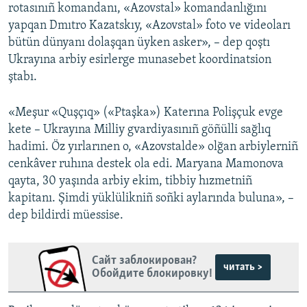
rotasınıñ komandanı, «Azovstal» komandanlığını
yapqan Dmıtro Kazatskıy, «Azovstal» foto ve videoları
bütün dünyanı dolaşqan üyken asker», – dep qoştı
Ukrayına arbiy esirlerge munasebet koordinatsion
ştabı.
«Meşur «Quşçıq» («Ptaşka») Katerına Polişçuk evge
kete – Ukrayına Milliy gvardiyasınıñ göñülli sağlıq
hadimi. Öz yırlarınen o, «Azovstalde» olğan arbiylerniñ
cenkâver ruhına destek ola edi. Maryana Mamonova
qayta, 30 yaşında arbiy ekim, tibbiy hızmetniñ
kapitanı. Şimdi yüklülikniñ soñki aylarında buluna», –
dep bildirdi müessise.
Сайт заблокирован?
читать >
Обойдите блокировку!