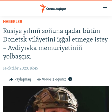
Link
açıqlığı
Esas
HABERLER
mündericege
HABERLER
Rusiye yılnıñ soñuna qadar bütün
qaytmaq
SİYASET
Baş
Donetsk vilâyetini işğal etmege istey
İQTİSADİYAT
navigatsiyağa
– Avdiyıvka memuriyetiniñ
qaytmaq
CEMİYET
yolbaşçısı
Qıdıruvğa
MEDENİYET
qaytmaq
14 oktâbr 2023, 16:45
İNSAN AQLARI
Paylaşmaq
VPN-siz oquñız
VİDEO
SÜRET
BLOGLAR
FİKİR