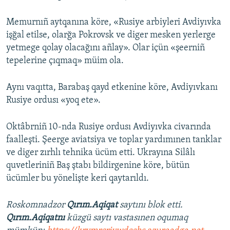
Memurnıñ aytqanına köre, «Rusiye arbiyleri Avdiyıvka
işğal etilse, olarğa Pokrovsk ve diger mesken yerlerge
yetmege qolay olacağını añlay». Olar içün «şeerniñ
tepelerine çıqmaq» müim ola.
Aynı vaqıtta, Barabaş qayd etkenine köre, Avdiyıvkanı
Rusiye ordusı «yoq ete».
Oktâbrniñ 10-nda Rusiye ordusı Avdiyıvka civarında
faalleşti. Şeerge aviatsiya ve toplar yardımınen tanklar
ve diger zırhlı tehnika ücüm etti. Ukrayına Silâlı
quvetleriniñ Baş ştabı bildirgenine köre, bütün
ücümler bu yönelişte keri qaytarıldı.
Roskomnadzor
Qırım.Aqiqat
saytını blok etti.
Qırım.Aqiqatnı
küzgü saytı vastasınen oqumaq