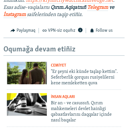
mümkün:
https://krymrcriywdcchs.azureedge.net
.
Esas adise-vaqialarnı
Qırım.Aqiqatnıñ
Telegram
ve
İnstagram
saifelerinden taqip etiñiz.
Paylaşmaq
VPN-siz oquñız
Follow us
Oqumağa devam etiñiz
CEMİYET
"Er şeyni eki künde taşlap kettim".
Seferberlik qorqusı rusiyelilerni
kene memleketten quva
İNSAN AQLARI
Bir an – ve casussıñ. Qırım
mahkemeleri devlet hainligi
qabaatlavlarını daqqalar içinde
nasıl baqalar