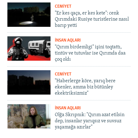
CEMİYET
"Er kes qaça, er kes kete": cenk
Qırımdaki Rusiye turistlerine nasıl
barıp yetti
İNSAN AQLARI
"Qırım birdemligi" işini toqtattı,
tintüv ve tutuvlar ise Qırımda daa
çoq oldı
CEMİYET
"Haberlerge köre, yarıq bere
ekenler, amma biz bütünley
ekektriksizmiz"
İNSAN AQLARI
Olğa Skrıpnık: "Qırım azat etilsin
dep, insanlar yarıqsız ve suvsuz
yaşamağa azırlar"