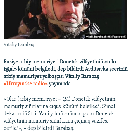
Русский
Українською
QOŞULIÑIZ!
Vitaliy Barabaş
Rusiye arbiy memuriyeti Donetsk vilâyetiniñ «tolu
RFE/RS bütün saytları
işğal» kününi belgiledi, dep bildirdi Avditsıvka şeeriniñ
arbiy memuriyet yolbaşçısı Vitaliy Barabaş
«Ukrayınske radio»
yayınında.
«Olar (arbiy memuriyet –
QA
) Donetsk vilâyetiniñ
memuriy sıñırlarına çıquv kününi belgiledi. Şimdi
dekabrniñ 31-i. Yani yılnıñ soñuna qadar Donetsk
vilâyetiniñ memuriy sıñırlarına çıqmaq vazifesi
berildi», – dep bildirdi Barabaş.