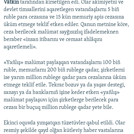
Vâtkin
tarafından kirsetilgen edi. Olar akimiyetni ve
devlet timsallerini aqaretlegen vatandaşlarnı 5 biñ
ruble para cezasına ve 15 kün memuriy apis cezasına
üküm etmege teklif etken ediler. Qanun metnine köre,
ceza berilecek malümat sayğısızlıq ifadelemeknen
beraber «insan itibarını ve cemaat ahlâqını
aqaretlemeli».
«Yañlış» malümat paylaşqan vatandaşlarnı 100 biñ
ruble, memurlarnı 200 biñ rublege qadar, şirketlerni
ise yarım million rublege qadar para cezalarına üküm
etmege teklif etile. Tekrar bozuv ya da yaşav destegi,
sanayı ya da banklarnıñ işine keder etken «yañlış»
malümat paylaşuvı içün şirketlerge berilecek para
cezası bir buçuq million rublege qadar yete bile.
Ekinci oquvda yımşatqan tüzetüvler qabul etildi. Olar
resmiy şekilde qayd olğan kütleviy haber vastalarına