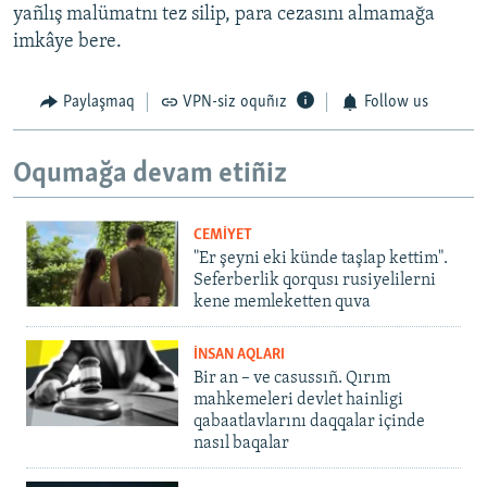
yañlış malümatnı tez silip, para cezasını almamağa
imkâye bere.
Paylaşmaq
VPN-siz oquñız
Follow us
Oqumağa devam etiñiz
CEMİYET
"Er şeyni eki künde taşlap kettim".
Seferberlik qorqusı rusiyelilerni
kene memleketten quva
İNSAN AQLARI
Bir an – ve casussıñ. Qırım
mahkemeleri devlet hainligi
qabaatlavlarını daqqalar içinde
nasıl baqalar