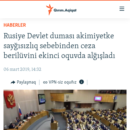
Link
açıqlığı
Esas
HABERLER
mündericege
HABERLER
Rusiye Devlet duması akimiyetke
qaytmaq
SİYASET
Baş
sayğısızlıq sebebinden ceza
İQTİSADİYAT
navigatsiyağa
berilüvini ekinci oquvda alğışladı
qaytmaq
CEMİYET
Qıdıruvğa
06 mart 2019, 14:32
MEDENİYET
qaytmaq
Paylaşmaq
VPN-siz oquñız
İNSAN AQLARI
VİDEO
SÜRET
BLOGLAR
FİKİR