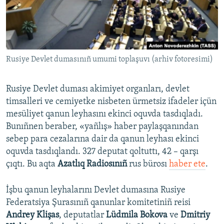
Русский
Українською
Rusiye Devlet dumasınıñ umumi toplaşuvı (arhiv fotoresimi)
QOŞULIÑIZ!
Rusiye Devlet duması akimiyet organları, devlet
timsalleri ve cemiyetke nisbeten ürmetsiz ifadeler içün
RFE/RS bütün saytları
mesüliyet qanun leyhasını ekinci oquvda tasdıqladı.
Bunıñnen beraber, «yañlış» haber paylaşqanından
sebep para cezalarına dair da qanun leyhası ekinci
oquvda tasdıqlandı. 327 deputat qoltuttı, 42 – qarşı
çıqtı. Bu aqta
Azatlıq Radiosınıñ
rus bürosı
haber ete
.
İşbu qanun leyhalarını Devlet dumasına Rusiye
Federatsiya Şurasınıñ qanunlar komitetiniñ reisi
Andrey Klişas
, deputatlar
Lüdmila Bokova
ve
Dmitriy