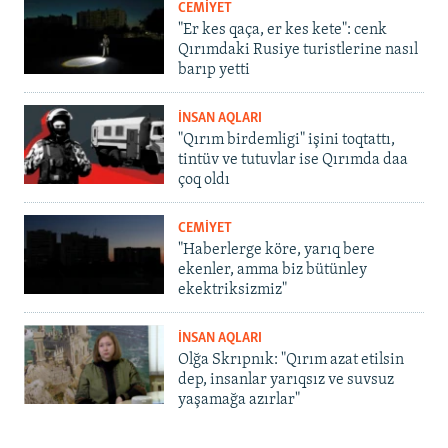
CEMİYET
"Er kes qaça, er kes kete": cenk
Qırımdaki Rusiye turistlerine nasıl
barıp yetti
İNSAN AQLARI
"Qırım birdemligi" işini toqtattı,
tintüv ve tutuvlar ise Qırımda daa
çoq oldı
CEMİYET
"Haberlerge köre, yarıq bere
ekenler, amma biz bütünley
ekektriksizmiz"
İNSAN AQLARI
Olğa Skrıpnık: "Qırım azat etilsin
dep, insanlar yarıqsız ve suvsuz
yaşamağa azırlar"