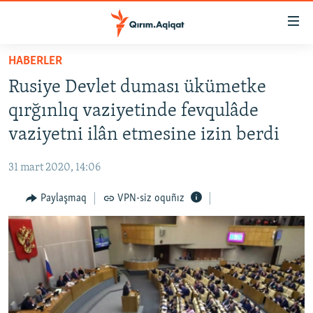
Link
açıqlığı
Esas
HABERLER
mündericege
HABERLER
Rusiye Devlet duması ükümetke
qaytmaq
SİYASET
Baş
qırğınlıq vaziyetinde fevqulâde
İQTİSADİYAT
navigatsiyağa
vaziyetni ilân etmesine izin berdi
qaytmaq
CEMİYET
Qıdıruvğa
31 mart 2020, 14:06
MEDENİYET
qaytmaq
Paylaşmaq
VPN-siz oquñız
İNSAN AQLARI
VİDEO
SÜRET
BLOGLAR
FİKİR