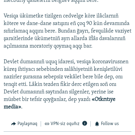
mecburiy qaidelerni belgilev aqqını bere.
Vesiqa ükümetke tizilgen cedvelge köre ilâclarnıñ
kötere ve dane-dane satışını eñ çoq 90 kün devamında
sıñırlamaq aqqını bere. Bundan ğayrı, fevqulâde vaziyet
şaraitlerinde ükümetniñ ayrı allarda iflâs davalarınıñ
açılmasına moratoriy qoymaq aqqı bar.
Devlet dumasınıñ uquq idaresi, vesiqa koronavirusnen
küreş ihtiyacı sebebinden salâhiyetniñ kenişletilüvi
nazirler şurasına sebepsiz vekâlet bere bile dep, onı
tenqit etti. Lâkin tezden fikir derc etilgen soñ onı
Devlet dumasınıñ saytından silgenler, yerine ise
müsbet bir tefsir qoyğanlar, dep yazdı
«Otkrıtıye
media»
.
Paylaşmaq
VPN-siz oquñız
Follow us