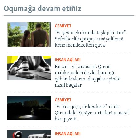
Oqumağa devam etiñiz
CEMİYET
"Er şeyni eki künde taşlap kettim".
Seferberlik qorqusı rusiyelilerni
kene memleketten quva
İNSAN AQLARI
Bir an – ve casussıñ. Qırım
mahkemeleri devlet hainligi
qabaatlavlarını daqqalar içinde
nasıl baqalar
CEMİYET
"Er kes qaça, er kes kete": cenk
Qırımdaki Rusiye turistlerine nasıl
barıp yetti
İNSAN AQLARI