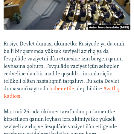
Русский
Українською
QOŞULIÑIZ!
Rusiye Devlet duması ükümetke Rusiyede ya da onıñ
belli bir qısmında yüksek seviyeli azırlıq ya da
fevqulâde vaziyetni ilân etmesine izin bergen qanun
RFE/RS bütün saytları
leyhasına qoltuttı. Fevqulâde vaziyet içün sebepler
cedveline daa bir madde qoşuldı – insanlar içün
telükeli olğan hastalıqnıñ tarqaluvı. Bu aqta Devlet
dumasınıñ saytında
haber etile
, dep bildire
Azatlıq
Radiosı
.
Martnıñ 26-nda ükümet tarafından parlamentke
kirsetilgen qanun leyhası icra akimiyetke yüksek
seviyeli azırlıq ve fevqulâde vaziyet ilân etilgende