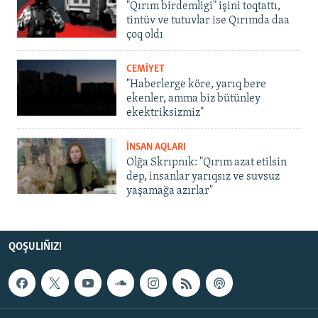
"Qırım birdemligi" işini toqtattı,
tintüv ve tutuvlar ise Qırımda daa
çoq oldı
CEMİYET
"Haberlerge köre, yarıq bere
ekenler, amma biz bütünley
ekektriksizmiz"
İNSAN AQLARI
Olğa Skrıpnık: "Qırım azat etilsin
dep, insanlar yarıqsız ve suvsuz
yaşamağa azırlar"
QOŞULIÑIZ!