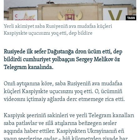
Русский
Українською
Yerli akimiyet saba Rusiyeniñ ava mudafaa küçleri
Kaspiyskte uçucısıznı yoq etti, dep bildire
QOŞULIÑIZ!
Rusiyede ilk sefer Dağıstanğa dron ücüm etti, dep
bildirdi cumhuriyet yolbaşçısı Sergey Melikov öz
Telegram kanalında.
RFE/RS bütün saytları
Onıñ aytqanına köre, saba Rusiyeniñ ava mudafaa
küçleri Kaspiyskte uçucısıznı yoq etti. O, ücümniñ
videosını içtimaiy ağlarda derc etmemege rica etti.
Kaspiysk şeeriniñ sakinleri ve yerli Telegram kanalları
saba patlavlar ve silâ atışlarına beñzegen sesler
aqqında haber ettiler. Kaspiyskten Ukrayinanıñ eñ
yaqın şeerlerine qadar – biñ kilometrden ziyade bar.