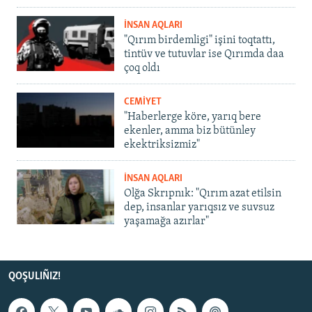
İNSAN AQLARI
"Qırım birdemligi" işini toqtattı,
tintüv ve tutuvlar ise Qırımda daa
çoq oldı
CEMİYET
"Haberlerge köre, yarıq bere
ekenler, amma biz bütünley
ekektriksizmiz"
İNSAN AQLARI
Olğa Skrıpnık: "Qırım azat etilsin
dep, insanlar yarıqsız ve suvsuz
yaşamağa azırlar"
QOŞULIÑIZ!