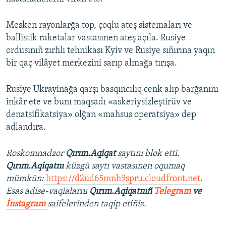
Mesken rayonlarğa top, çoqlu ateş sistemaları ve
ballistik raketalar vastasınen ateş açıla. Rusiye
ordusınıñ zırhlı tehnikası Kyiv ve Rusiye sıñırına yaqın
bir qaç vilâyet merkezini sarıp almağa tırışa.
Rusiye Ukrayinağa qarşı basqıncılıq cenk alıp barğanını
inkâr ete ve bunı maqsadı «askeriysizleştirüv ve
denatsifikatsiya» olğan «mahsus operatsiya» dep
adlandıra.
Roskomnadzor
Qırım.Aqiqat
saytını blok etti.
Qırım.Aqiqatnı
küzgü saytı vastasınen oqumaq
mümkün:
https://d2ud65mnh9spru.cloudfront.net
.
Esas adise-vaqialarnı
Qırım.Aqiqatnıñ
Telegram
ve
İnstagram
saifelerinden taqip etiñiz.