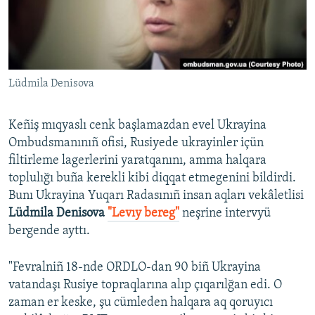
Русский
Українською
Lüdmila Denisova
QOŞULIÑIZ!
Keñiş mıqyaslı cenk başlamazdan evel Ukrayina
Ombudsmanınıñ ofisi, Rusiyede ukrayinler içün
RFE/RS bütün saytları
filtirleme lagerlerini yaratqanını, amma halqara
toplulığı buña kerekli kibi diqqat etmegenini bildirdi.
Bunı Ukrayina Yuqarı Radasınıñ insan aqları vekâletlisi
Lüdmila Denisova
"Levıy bereg"
neşrine intervyü
bergende ayttı.
"Fevralniñ 18-nde ORDLO-dan 90 biñ Ukrayina
vatandaşı Rusiye topraqlarına alıp çıqarılğan edi. O
zaman er keske, şu cümleden halqara aq qoruyıcı