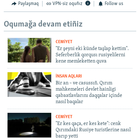
Paylaşmaq
VPN-siz oquñız
Follow us
Oqumağa devam etiñiz
CEMİYET
"Er şeyni eki künde taşlap kettim".
Seferberlik qorqusı rusiyelilerni
kene memleketten quva
İNSAN AQLARI
Bir an – ve casussıñ. Qırım
mahkemeleri devlet hainligi
qabaatlavlarını daqqalar içinde
nasıl baqalar
CEMİYET
"Er kes qaça, er kes kete": cenk
Qırımdaki Rusiye turistlerine nasıl
barıp yetti