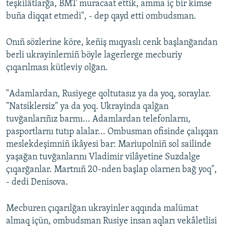
teşkilâtlarğa, BMT muracaat ettik, amma iç bir kimse
buña diqqat etmedi", - dep qayd etti ombudsman.
Onıñ sözlerine köre, keñiş mıqyaslı cenk başlanğandan
berli ukrayinlerniñ böyle lagerlerge mecburiy
çıqarılması kütleviy olğan.
"Adamlardan, Rusiyege qoltutasız ya da yoq, soraylar.
"Natsiklersiz" ya da yoq. Ukrayinda qalğan
tuvğanlarıñız barmı... Adamlardan telefonlarnı,
pasportlarnı tutıp alalar... Ombusman ofisinde çalışqan
meslekdeşimniñ ikâyesi bar: Mariupolniñ sol sailinde
yaşağan tuvğanlarını Vladimir vilâyetine Suzdalge
çıqarğanlar. Martnıñ 20-nden başlap olarnen bağ yoq",
- dedi Denisova.
Mecburen çıqarılğan ukrayinler aqqında malümat
almaq içün, ombudsman Rusiye insan aqları vekâletlisi