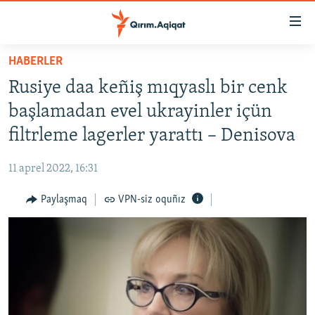
Link
açıqlığı
Esas
HABERLER
mündericege
HABERLER
Rusiye daa keñiş mıqyaslı bir cenk
qaytmaq
SİYASET
Baş
başlamadan evel ukrayinler içün
İQTİSADİYAT
navigatsiyağa
filtrleme lagerler yarattı – Denisova
qaytmaq
CEMİYET
Qıdıruvğa
11 aprel 2022, 16:31
MEDENİYET
qaytmaq
Paylaşmaq
VPN-siz oquñız
İNSAN AQLARI
VİDEO
SÜRET
BLOGLAR
FİKİR