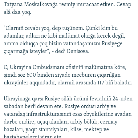
Tatyana Moskalkovağa resmiy muracaat etken. Cevap
alâ daa yoq.
"Olarnıñ cevabı yoq, dep tüşünem. Çünki kim bu
adamlar, adları ne kibi malümat olarğa kerek degil,
amma olduqça çoq bizim vatandaşamıznı Rusiyege
çıqarmağa isteyler", - dedi Denisova.
O, Ukrayina Ombudsmanı ofisiniñ malümatına köre,
şimdi söz 600 biñden ziyade mecburen çıqarılğan
ukrayinler aqqındadır, olarnıñ arasında 117 biñ baladır.
Ukrayinağa qarşı Rusiye silâlı ücümi fevralniñ 24-nden
sabadan berli devam ete. Rusiye ordusı arbiy ve
vatandaş infrastrukturasınıñ esas obyektlerine avadan
darbe endire, uçaq alanları, arbiy bölük, cermay
bazaları, yaqıt stantsiyaları, kilse, mektep ve
hastahanelerni viran ete.