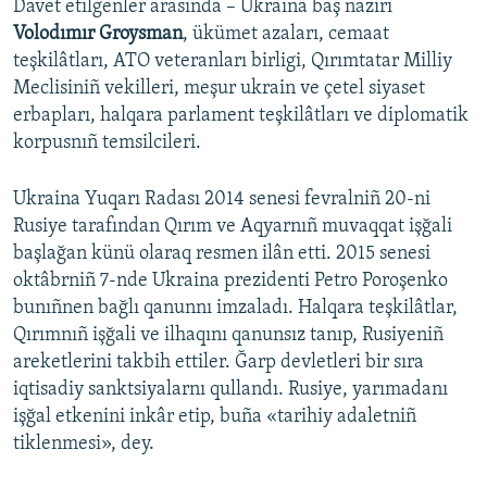
Davet etilgenler arasında – Ukraina baş naziri
Volodımır Groysman
, ükümet azaları, cemaat
teşkilâtları, ATO veteranları birligi, Qırımtatar Milliy
Meclisiniñ vekilleri, meşur ukrain ve çetel siyaset
erbapları, halqara parlament teşkilâtları ve diplomatik
korpusnıñ temsilcileri.
Ukraina Yuqarı Radası 2014 senesi fevralniñ 20-ni
Rusiye tarafından Qırım ve Aqyarnıñ muvaqqat işğali
başlağan künü olaraq resmen ilân etti. 2015 senesi
oktâbrniñ 7-nde Ukraina prezidenti Petro Poroşenko
bunıñnen bağlı qanunnı imzaladı. Halqara teşkilâtlar,
Qırımnıñ işğali ve ilhaqını qanunsız tanıp, Rusiyeniñ
areketlerini takbih ettiler. Ğarp devletleri bir sıra
iqtisadiy sanktsiyalarnı qullandı. Rusiye, yarımadanı
işğal etkenini inkâr etip, buña «tarihiy adaletniñ
tiklenmesi», dey.