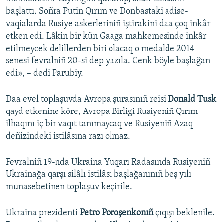
başlattı. Soñra Putin Qırım ve Donbastaki adise-
vaqialarda Rusiye askerleriniñ iştirakini daa çoq inkâr
etken edi. Lâkin bir kün Gaaga mahkemesinde inkâr
etilmeycek delillerden biri olacaq o medalde 2014
senesi fevralniñ 20-si dep yazıla. Cenk böyle başlağan
edi», – dedi Parubiy.
Daa evel toplaşuvda Avropa şurasınıñ reisi
Donald Tusk
qayd etkenine köre, Avropa Birligi Rusiyeniñ Qırım
ilhaqını iç bir vaqıt tanımaycaq ve Rusiyeniñ Azaq
deñizindeki istilâsına razı olmaz.
Fevralniñ 19-nda Ukraina Yuqarı Radasında Rusiyeniñ
Ukrainağa qarşı silâlı istilâsı başlağanınıñ beş yılı
munasebetinen toplaşuv keçirile.
Ukraina prezidenti
Petro Poroşenkonıñ
çıqışı beklenile.