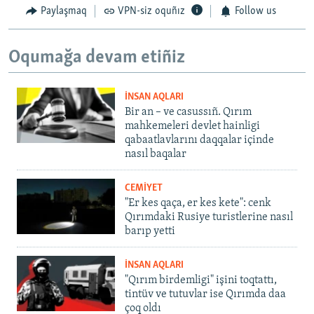
Paylaşmaq
VPN-siz oquñız
Follow us
Oqumağa devam etiñiz
İNSAN AQLARI
Bir an – ve casussıñ. Qırım
mahkemeleri devlet hainligi
qabaatlavlarını daqqalar içinde
nasıl baqalar
CEMİYET
"Er kes qaça, er kes kete": cenk
Qırımdaki Rusiye turistlerine nasıl
barıp yetti
İNSAN AQLARI
"Qırım birdemligi" işini toqtattı,
tintüv ve tutuvlar ise Qırımda daa
çoq oldı