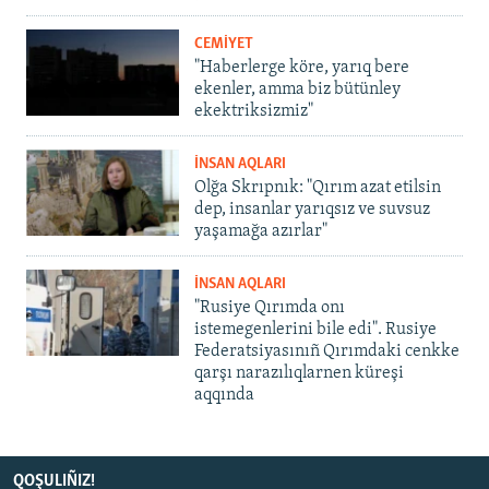
CEMİYET
"Haberlerge köre, yarıq bere
ekenler, amma biz bütünley
ekektriksizmiz"
İNSAN AQLARI
Olğa Skrıpnık: "Qırım azat etilsin
dep, insanlar yarıqsız ve suvsuz
yaşamağa azırlar"
İNSAN AQLARI
"Rusiye Qırımda onı
istemegenlerini bile edi". Rusiye
Federatsiyasınıñ Qırımdaki cenkke
qarşı narazılıqlarnen küreşi
aqqında
QOŞULIÑIZ!