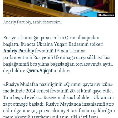
Русский
Українською
Andriy Parubiy, arhiv fotoresimi
QOŞULIÑIZ!
Rusiye Ukrainağa qarşı cenkni Qırım ilhaqından
başlattı. Bu aqta Ukraina Yuqarı Radasınıñ spikeri
Andriy Parubiy
fevralniñ 19-nda Ukraina
RFE/RS bütün saytları
parlamentiniñ Rusiyeniñ Ukrainağa qarşı silâlı istilâsı
başlağanınıñ beş yılına bağışlanğan toplaşuvında ayttı,
dep bildire
Qırım.Aqiqat
mühbiri.
«Rusiye Mudafaa nazirliginiñ «Qırımnı qaytaruv içün»
medalinde 2014 senesi fevralniñ 20-si künü qayd etile.
Tam beş yıl evelsi… Rusiye mahsus bölükleri Ukrainanı
zapt etmege başladı. Rusiye Maydanda insanlarnıñ atıp
öldürilgenine şaşqan ve akimiyet tarafından qaldırılğan
memleketniñ zayıflığını qullanıp, silâlı istilâsını