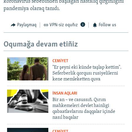
koronavirus sebebinden başlağan hastalıq qırğınlığını
pandemiya olaraq tanıdı.
Paylaşmaq
VPN-siz oquñız
Follow us
Oqumağa devam etiñiz
CEMİYET
"Er şeyni eki künde taşlap kettim".
Seferberlik qorqusı rusiyelilerni
kene memleketten quva
İNSAN AQLARI
Bir an – ve casussıñ. Qırım
mahkemeleri devlet hainligi
qabaatlavlarını daqqalar içinde
nasıl baqalar
CEMİYET