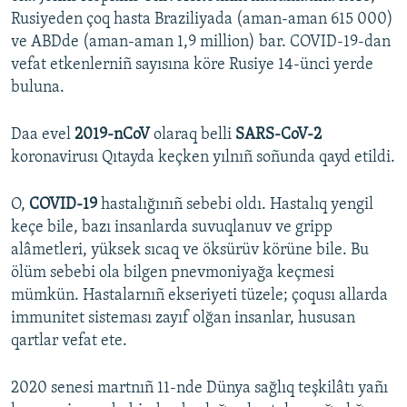
Rusiyeden çoq hasta Braziliyada (aman-aman 615 000)
ve ABDde (aman-aman 1,9 million) bar. COVID-19-dan
vefat etkenlerniñ sayısına köre Rusiye 14-ünci yerde
buluna.
Daa evel
2019-nCoV
olaraq belli
SARS-CoV-2
koronavirusı Qıtayda keçken yılnıñ soñunda qayd etildi.
O,
COVID-19
hastalığınıñ sebebi oldı. Hastalıq yengil
keçe bile, bazı insanlarda suvuqlanuv ve gripp
alâmetleri, yüksek sıcaq ve öksürüv körüne bile. Bu
ölüm sebebi ola bilgen pnevmoniyağa keçmesi
mümkün. Hastalarnıñ ekseriyeti tüzele; çoqusı allarda
immunitet sisteması zayıf olğan insanlar, hususan
qartlar vefat ete.
2020 senesi martnıñ 11-nde Dünya sağlıq teşkilâtı yañı