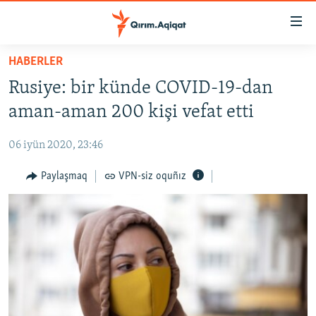
Link
açıqlığı
Esas
HABERLER
mündericege
HABERLER
Rusiye: bir künde COVID-19-dan
qaytmaq
SİYASET
Baş
aman-aman 200 kişi vefat etti
İQTİSADİYAT
navigatsiyağa
qaytmaq
06 iyün 2020, 23:46
CEMİYET
Qıdıruvğa
MEDENİYET
Paylaşmaq
VPN-siz oquñız
qaytmaq
İNSAN AQLARI
VİDEO
SÜRET
BLOGLAR
FİKİR