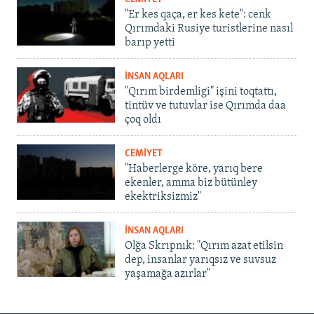
"Er kes qaça, er kes kete": cenk
Qırımdaki Rusiye turistlerine nasıl
barıp yetti
İNSAN AQLARI
"Qırım birdemligi" işini toqtattı,
tintüv ve tutuvlar ise Qırımda daa
çoq oldı
CEMİYET
"Haberlerge köre, yarıq bere
ekenler, amma biz bütünley
ekektriksizmiz"
İNSAN AQLARI
Olğa Skrıpnık: "Qırım azat etilsin
dep, insanlar yarıqsız ve suvsuz
yaşamağa azırlar"