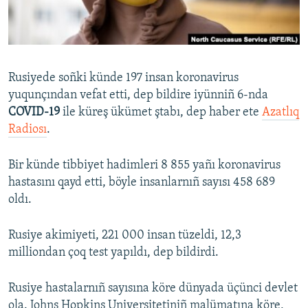
Русский
Українською
Rusiyede soñki künde 197 insan koronavirus
QOŞULIÑIZ!
yuqunçından vefat etti, dep bildire iyünniñ 6-nda
COVID-19
ile küreş ükümet ştabı, dep haber ete
Azatlıq
Radiosı
.
RFE/RS bütün saytları
Bir künde tibbiyet hadimleri 8 855 yañı koronavirus
hastasını qayd etti, böyle insanlarnıñ sayısı 458 689
oldı.
Rusiye akimiyeti, 221 000 insan tüzeldi, 12,3
milliondan çoq test yapıldı, dep bildirdi.
Rusiye hastalarnıñ sayısına köre dünyada üçünci devlet
ola. Johns Hopkins Universitetiniñ malümatına köre,