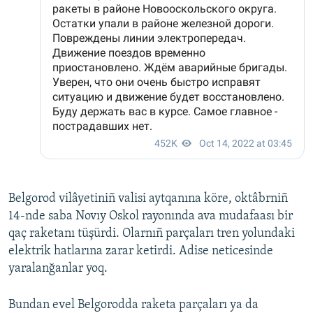
Belgorod vilâyetiniñ valisi aytqanına köre, oktâbrniñ
14-nde saba Novıy Oskol rayonında ava mudafaası bir
qaç raketanı tüşürdi. Olarnıñ parçaları tren yolundaki
elektrik hatlarına zarar ketirdi. Adise neticesinde
yaralanğanlar yoq.
Bundan evel Belgorodda raketa parçaları ya da