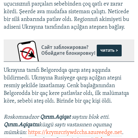
uçucısıznıñ parçaları sebebinden çoq qatlı ev zarar
kördi. Şeerde ava mudafaa sisteması çalıştı. Neticede
bir silâ anbarında patlav oldı. Regionnıñ akimiyeti bu
adiseni Ukrayına tarafından açılğan ateşnen bağlay.
Сайт заблокирован?
читать >
Обойдите блокировку!
Ukrayına tarafı Belgorodqa qarşı ateş aqqında
bildirmedi. Ukrayına Rusiyege qarşı açılğan ateşni
resmiy şekilde izaatlamay. Cenk başlağanından
Belgorodda bir qaç kere patlavlar oldı, ilk malümatqa
köre, sebebi ateş oldı. Birinde bir qaç kişi öldi.
Roskomnadzor
Qırım.Aqiqat
saytını blok etti.
Qırım.Aqiqatnı
küzgü saytı vastasınen oqumaq
mümkün:
https://krymrcriywdcchs.azureedge.net
.