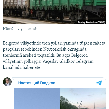
Русский
Українською
Nümüneviy fotoresim
QOŞULIÑIZ!
Belgorod vilâyetinde tren yolları yanında tüşken raketa
parçaları sebebinden Novooskolsk okrugında
RFE/RS bütün saytları
trenlerniñ areketi toqtatıldı. Bu aqta Belgorod
vilâyetiniñ yolbaşçısı Vâçeslav Gladkov Telegram
kanalında haber ete.