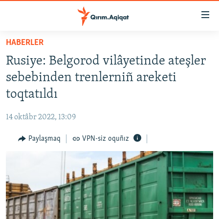
Link
açıqlığı
Esas
HABERLER
mündericege
HABERLER
Rusiye: Belgorod vilâyetinde ateşler
qaytmaq
SİYASET
Baş
sebebinden trenlerniñ areketi
İQTİSADİYAT
navigatsiyağa
toqtatıldı
qaytmaq
CEMİYET
Qıdıruvğa
14 oktâbr 2022, 13:09
MEDENİYET
qaytmaq
Paylaşmaq
VPN-siz oquñız
İNSAN AQLARI
VİDEO
SÜRET
BLOGLAR
FİKİR