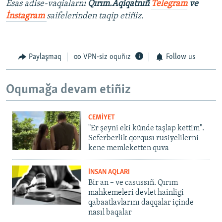
Esas adise-vaqialarnı
Qırım.Aqiqatnıñ
Telegram
ve
İnstagram
saifelerinden taqip etiñiz.
Paylaşmaq
VPN-siz oquñız
Follow us
Oqumağa devam etiñiz
CEMİYET
"Er şeyni eki künde taşlap kettim".
Seferberlik qorqusı rusiyelilerni
kene memleketten quva
İNSAN AQLARI
Bir an – ve casussıñ. Qırım
mahkemeleri devlet hainligi
qabaatlavlarını daqqalar içinde
nasıl baqalar