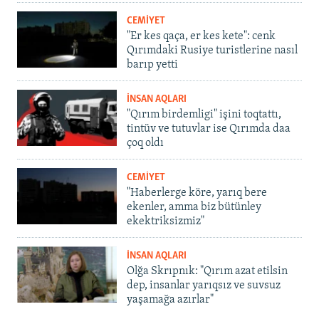
CEMİYET
"Er kes qaça, er kes kete": cenk
Qırımdaki Rusiye turistlerine nasıl
barıp yetti
İNSAN AQLARI
"Qırım birdemligi" işini toqtattı,
tintüv ve tutuvlar ise Qırımda daa
çoq oldı
CEMİYET
"Haberlerge köre, yarıq bere
ekenler, amma biz bütünley
ekektriksizmiz"
İNSAN AQLARI
Olğa Skrıpnık: "Qırım azat etilsin
dep, insanlar yarıqsız ve suvsuz
yaşamağa azırlar"