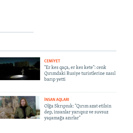
CEMİYET
"Er kes qaça, er kes kete": cenk
Qırımdaki Rusiye turistlerine nasıl
barıp yetti
İNSAN AQLARI
Olğa Skrıpnık: "Qırım azat etilsin
dep, insanlar yarıqsız ve suvsuz
yaşamağa azırlar"