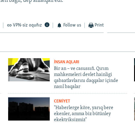
nen bağlı, dep añlatqan edi.
VPN-siz oquñız
Follow us
Print
İNSAN AQLARI
Bir an – ve casussıñ. Qırım
mahkemeleri devlet hainligi
qabaatlavlarını daqqalar içinde
nasıl baqalar
CEMİYET
"Haberlerge köre, yarıq bere
ekenler, amma biz bütünley
ekektriksizmiz"