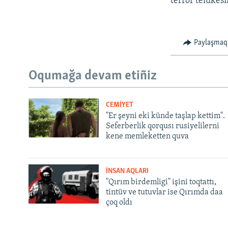
terror telükesi
Paylaşmaq
Oqumağa devam etiñiz
CEMİYET
"Er şeyni eki künde taşlap kettim".
Seferberlik qorqusı rusiyelilerni
kene memleketten quva
İNSAN AQLARI
"Qırım birdemligi" işini toqtattı,
tintüv ve tutuvlar ise Qırımda daa
çoq oldı