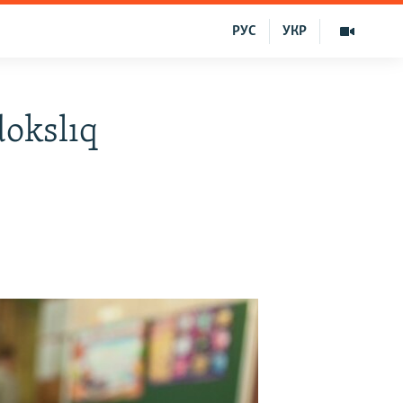
РУС
УКР
dokslıq