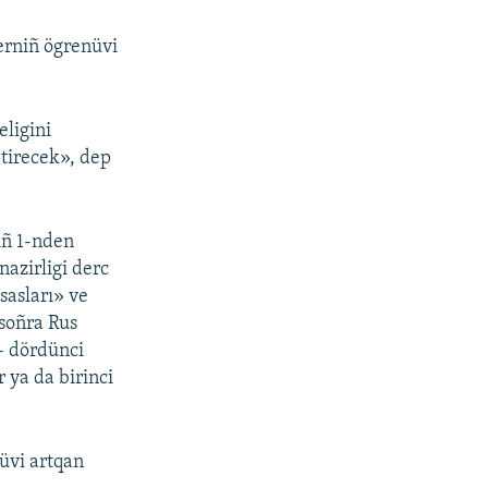
lerniñ ögrenüvi
eligini
etirecek», dep
iñ 1-nden
nazirligi derc
sasları» ve
 soñra Rus
 – dördünci
r ya da birinci
lüvi artqan