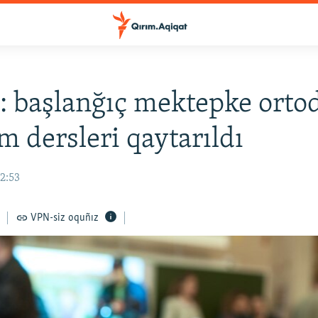
: başlanğıç mektepke orto
âm dersleri qaytarıldı
12:53
VPN-siz oquñız