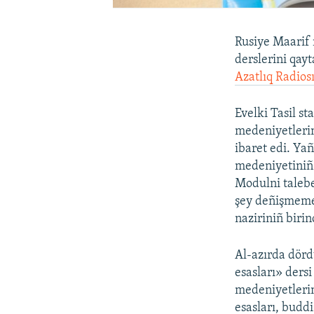
Rusiye Maarif n
derslerini qay
Azatlıq Radios
Evelki Tasil st
medeniyetlerin
ibaret edi. Ya
medeniyetiniñ e
Modulni talebe
şey deñişmemeg
naziriniñ biri
Al-azırda dörd
esasları» dersi
medeniyetlerin
esasları, budd