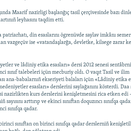
ında Maarif nazirligi başlanğıç tasil çerçivesinde bazı din
dartınıñ leyhasını taqdim etti.
 patriarhatı, din esaslarını ögrenüvde saylav imkânı semer
dan vazgeçüv ise «vatandaşlarğa, devletke, kilsege zarar k
etler ve lâdiniy etika esasları» dersi 2012 senesi sentâbrn
ci sınıf talebeleri içün mecburiy oldı. O vaqıt Tasil ve ilim 
ası ana-babalarnıñ ekseriyeti balaları içün «Lâdiniy etika e
edeniyetler esasları» derslerini saylağanını kösterdi. Daa
si nazirlikten kurs derslerini kenişletmesini rica etken edi
niñ sayısını arttırıp ve ekinci sınıftan doquzıncı sınıfqa qada
inci sınıfqa qadar.
 birinci sınıftan on birinci sınıfqa qadar derslerniñ kenişleti