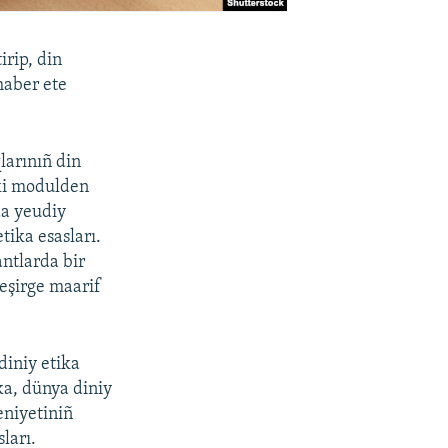
irip, din
haber ete
larınıñ din
eki modulden
da yeudiy
tika esasları.
antlarda bir
neşirge maarif
diniy etika
ika, dünya diniy
eniyetiniñ
ları.