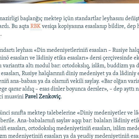
azirligi başlanğıç mektep içün standartlar leyhasını deñişt
tardı. Bu aqta
RBK
vesiqa kopiyasına esaslanıp bildire, dep 
ı
.
andartı leyhası «Din medeniyetleriniñ esasları – Rusiye halq
inö esasları ve lâdiniy etika esasları» dersi çerçivesinde 
ñı variantta altı modul bar: ortodokslıq, islâm, buddizm ya 
sasları, Rusiye halqlarınıñ diniy medeniyet ya da lâdiniy e
niñ ana-babası ya da olarnıñ vekili saylay. «Bar olğan vari
e qarar aldıq – esas dinler boyunca dersler», – dep ayttı 
nci muavini
Pavel Zenkoviç
.
ünci sınıfta mektep talebelerine «Diniy medeniyetler ve lâ
 berile. Ana-babalarnıñ saylav aqqı bar: balaları lâdiniy et
iñ esasları, ortodokslıq medeniyetiniñ esasları, islâm med
izm medeniyetiniñ esasları ya da yeudiy medeniyetiniñ esas