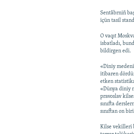
Sentâbrniñ baş
içün tasil stan
O vaqıt Moskva
isbatladı, bun
bildirgen edi.
«Diniy medeniy
itibaren dördün
etken statistik
«Dünya diniy m
pravoslav kilse
sınıfta dersler
sınıftan on bir
Kilse vekilleri