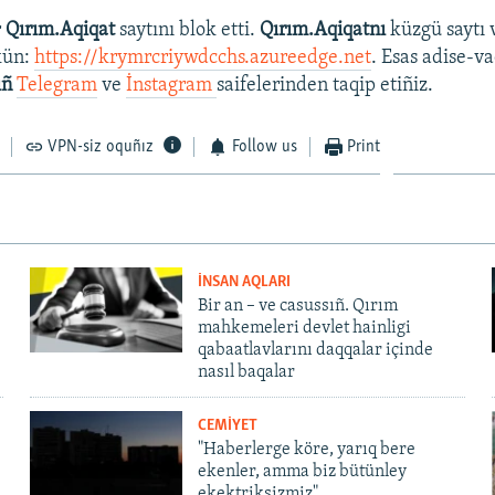
r
Qırım.Aqiqat
saytını blok etti.
Qırım.Aqiqatnı
küzgü saytı 
kün:
https://krymrcriywdcchs.azureedge.net
. Esas adise-va
ıñ
Telegram
ve
İnstagram
saifelerinden taqip etiñiz.
VPN-siz oquñız
Follow us
Print
İNSAN AQLARI
Bir an – ve casussıñ. Qırım
mahkemeleri devlet hainligi
qabaatlavlarını daqqalar içinde
nasıl baqalar
CEMİYET
"Haberlerge köre, yarıq bere
ekenler, amma biz bütünley
ekektriksizmiz"