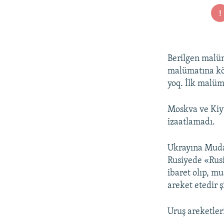
Berilgen malüm
malümatına kör
yoq. İlk malüm
Moskva ve Kiyv
izaatlamadı.
Ukrayına Mudaf
Rusiyede «Rusiy
ibaret olıp, mu
areket etedir 
Uruş areketler