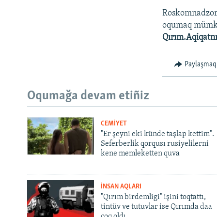
Roskomnadzo
oqumaq müm
Qırım.Aqiqatn
Paylaşmaq
Oqumağa devam etiñiz
CEMİYET
"Er şeyni eki künde taşlap kettim".
Seferberlik qorqusı rusiyelilerni
kene memleketten quva
İNSAN AQLARI
"Qırım birdemligi" işini toqtattı,
tintüv ve tutuvlar ise Qırımda daa
çoq oldı