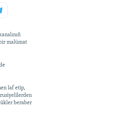
kanalınıñ
 bir malümat
lde
en laf etip,
 rusiyelilerden
ölükler beraber
.