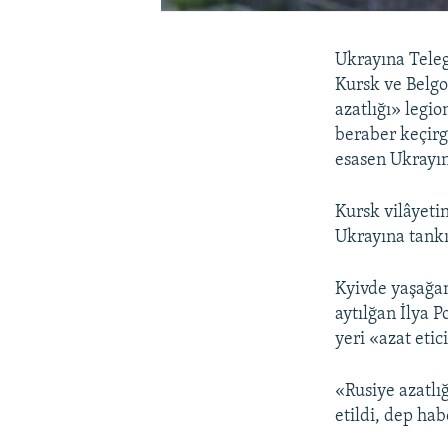
Ukrayına Teleg
Kursk ve Belgo
azatlığı» legio
beraber keçirg
esasen Ukrayın
Kursk vilâyeti
Ukrayına tankı
Kyivde yaşağan 
aytılğan İlya 
yeri «azat etic
«Rusiye azatlı
etildi, dep hab