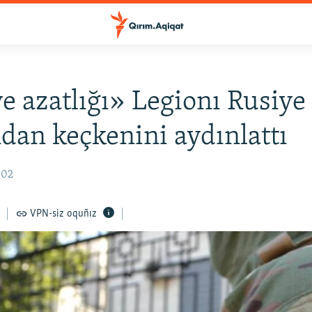
e azatlığı» Legionı Rusiye
ndan keçkenini aydınlattı
:02
VPN-siz oquñız