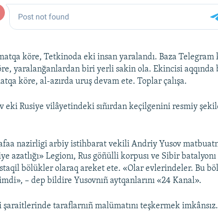
atqa köre, Tetkinoda eki insan yaralandı. Baza Telegram 
e, yaralanğanlardan biri yerli sakin ola. Ekincisi aqqında
atqa köre, al-azırda uruş devam ete. Toplar çalışa.
 eki Rusiye vilâyetindeki sıñırdan keçilgenini resmiy şeki
aa nazirligi arbiy istihbarat vekili Andriy Yusov matbuatn
e azatlığı» Legionı, Rus göñülli korpusı ve Sibir batalyonı
staqil bölükler olaraq areket ete. «Olar evlerindeler. Bu b
şimdi», – dep bildire Yusovnıñ aytqanlarını «24 Kanal».
i şaraitlerinde taraflarnıñ malümatını teşkermek imkânsız