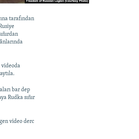
ına tarafından
«Rusiye
 sıñırdan
kânlarında
n videoda
aytıla.
aları bar dep
aya Rudka sıñır
lgen video derc