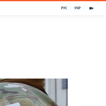
РУС
УКР