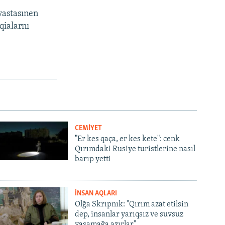
vastasınen
qialarnı
CEMİYET
"Er kes qaça, er kes kete": cenk
Qırımdaki Rusiye turistlerine nasıl
barıp yetti
İNSAN AQLARI
Olğa Skrıpnık: "Qırım azat etilsin
dep, insanlar yarıqsız ve suvsuz
yaşamağa azırlar"