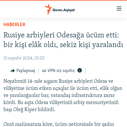
Link
açıqlığı
Esas
HABERLER
mündericege
HABERLER
Rusiye arbiyleri Odesağa ücüm etti:
qaytmaq
SİYASET
Baş
bir kişi elâk oldı, sekiz kişi yaralandı
İQTİSADİYAT
navigatsiyağa
qaytmaq
15 noyabr 2024, 10:23
CEMİYET
Qıdıruvğa
MEDENİYET
Paylaşmaq
VPN-siz oquñız
qaytmaq
İNSAN AQLARI
Noyabrniñ 14-nde aqşam Rusiye arbiyleri Odesa ve
vilâyetine ücüm etken uçaqlar ile ücüm etti, elâk olğan
VİDEO
ve yaralanğanlar bar, vatandaş infrastruktura zarar
SÜRET
kördi. Bu aqta Odesa vilâyetiniñ arbiy memuriyetiniñ
başı Oleğ Kiper bildirdi.
BLOGLAR
FİKİR
Onıñ malümatına köre, ücüm neticesinde bir qadın