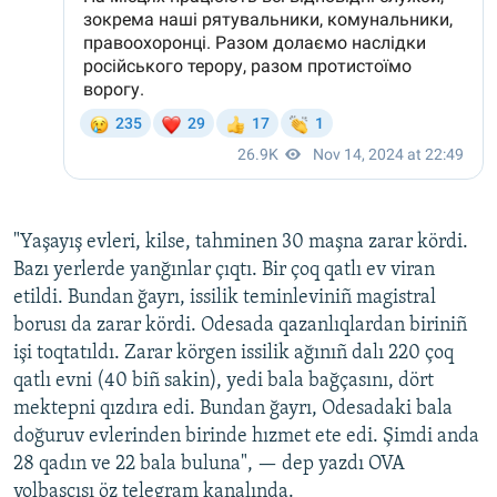
"Yaşayış evleri, kilse, tahminen 30 maşna zarar kördi.
Bazı yerlerde yanğınlar çıqtı. Bir çoq qatlı ev viran
etildi. Bundan ğayrı, issilik teminleviniñ magistral
borusı da zarar kördi. Odesada qazanlıqlardan biriniñ
işi toqtatıldı. Zarar körgen issilik ağınıñ dalı 220 çoq
qatlı evni (40 biñ sakin), yedi bala bağçasını, dört
mektepni qızdıra edi. Bundan ğayrı, Odesadaki bala
doğuruv evlerinden birinde hızmet ete edi. Şimdi anda
28 qadın ve 22 bala buluna", — dep yazdı OVA
yolbaşçısı öz telegram kanalında.