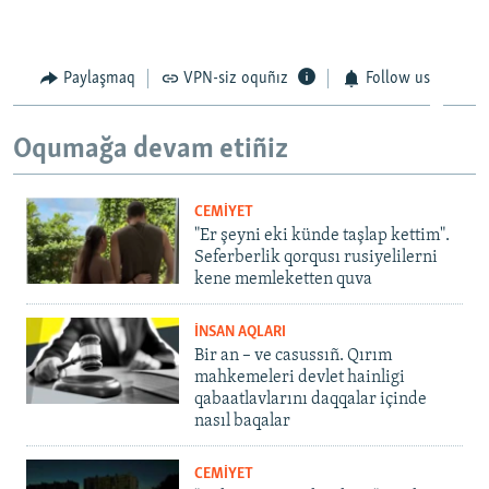
Paylaşmaq
VPN-siz oquñız
Follow us
Oqumağa devam etiñiz
CEMİYET
"Er şeyni eki künde taşlap kettim".
Seferberlik qorqusı rusiyelilerni
kene memleketten quva
İNSAN AQLARI
Bir an – ve casussıñ. Qırım
mahkemeleri devlet hainligi
qabaatlavlarını daqqalar içinde
nasıl baqalar
CEMİYET