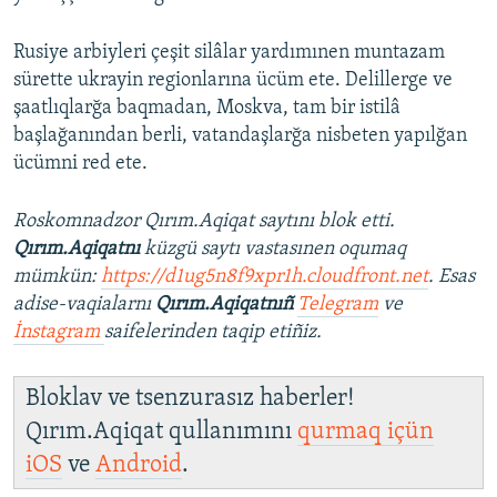
Rusiye arbiyleri çeşit silâlar yardımınen muntazam
sürette ukrayin regionlarına ücüm ete. Delillerge ve
şaatlıqlarğa baqmadan, Moskva, tam bir istilâ
başlağanından berli, vatandaşlarğa nisbeten yapılğan
ücümni red ete.
Roskomnadzor Qırım.Aqiqat saytını blok etti.
Qırım.Aqiqatnı
küzgü saytı vastasınen oqumaq
mümkün:
https://d1ug5n8f9xpr1h.cloudfront.net
. Esas
adise-vaqialarnı
Qırım.Aqiqatnıñ
Telegram
ve
İnstagram
saifelerinden taqip etiñiz.
Bloklav ve tsenzurasız haberler!
Qırım.Aqiqat qullanımını
qurmaq içün
iOS
ve
Android
.