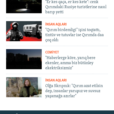
"Er kes qaça, er kes kete": cenk
Qırımdaki Rusiye turistlerine nasıl
barıp yetti
İNSAN AQLARI
"Qırım birdemligi" işini toqtattı,
tintüv ve tutuvlar ise Qırımda daa
çoq oldı
CEMİYET
"Haberlerge köre, yarıq bere
ekenler, amma biz bütünley
ekektriksizmiz"
İNSAN AQLARI
Olğa Skrıpnık: "Qırım azat etilsin
dep, insanlar yarıqsız ve suvsuz
yaşamağa azırlar"