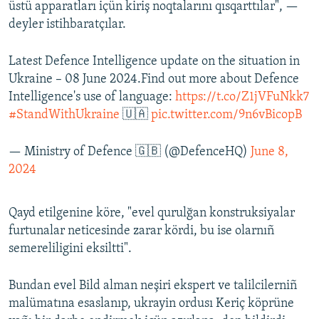
üstü apparatları içün kiriş noqtalarını qısqarttılar", —
deyler istihbaratçılar.
Latest Defence Intelligence update on the situation in
Ukraine – 08 June 2024.Find out more about Defence
Intelligence's use of language:
https://t.co/Z1jVFuNkk7
#StandWithUkraine
🇺🇦
pic.twitter.com/9n6vBicopB
— Ministry of Defence 🇬🇧 (@DefenceHQ)
June 8,
2024
Qayd etilgenine köre, "evel qurulğan konstruksiyalar
furtunalar neticesinde zarar kördi, bu ise olarnıñ
semereliligini eksiltti".
Bundan evel Bild alman neşiri ekspert ve talilcilerniñ
malümatına esaslanıp, ukrayin ordusı Keriç köprüne