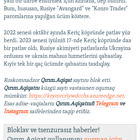
yañı bir darbe endirmek içün azırlana, dep bildirdi.
Bunı, hususan, Rusiye "Avangard" ve "Konro Trader"
paromlarına yapılğan ücüm köstere.
2022 senesi oktâbr ayında Keriç köpründe patlav yüz
berdi. 2023 senesi iyülniñ 17-nde Keriç köpründe daa
bir patlav oldı. Rusiye akimiyeti patlavlarda Ukrayina
ordusını ve ukrain mahsus hızmetlerini qabaatlay.
Kıyiv tek bir qaç ücümde qabaatını tasdıqlay.
Roskomnadzor
Qırım.Aqiqat
saytını blok etti.
Qırım.Aqiqatnı
küzgü saytı vastasınen oqumaq
mümkün:
https://krymrcriywdcchs.azureedge.net
.
Esas adise-vaqialarnı
Qırım.Aqiqatnıñ
Telegram
ve
İnstagram
saifelerinden taqip etiñiz.
Bloklav ve tsenzurasız haberler!
Qırım.Aqiqat qullanımını
qurmaq içün