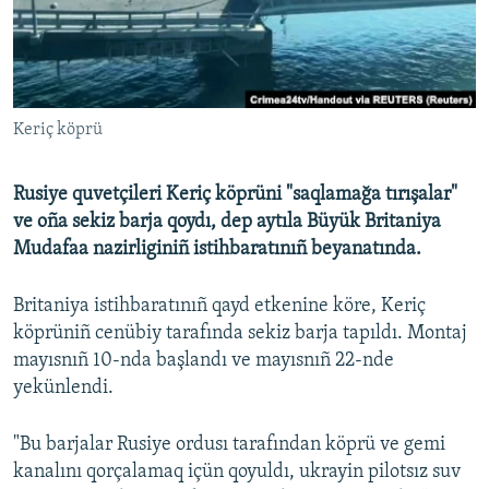
Русский
Українською
Keriç köprü
QOŞULIÑIZ!
Rusiye quvetçileri Keriç köprüni "saqlamağa tırışalar"
ve oña sekiz barja qoydı, dep aytıla Büyük Britaniya
RFE/RS bütün saytları
Mudafaa nazirliginiñ istihbaratınıñ beyanatında.
Britaniya istihbaratınıñ qayd etkenine köre, Keriç
köprüniñ cenübiy tarafında sekiz barja tapıldı. Montaj
mayısnıñ 10-nda başlandı ve mayısnıñ 22-nde
yekünlendi.
"Bu barjalar Rusiye ordusı tarafından köprü ve gemi
kanalını qorçalamaq içün qoyuldı, ukrayin pilotsız suv