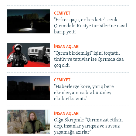
CEMİYET
"Er kes qaça, er kes kete": cenk
Qırımdaki Rusiye turistlerine nasıl
barıp yetti
İNSAN AQLARI
"Qırım birdemligi" işini toqtattı,
tintüv ve tutuvlar ise Qırımda daa
çoq oldı
CEMİYET
"Haberlerge köre, yarıq bere
ekenler, amma biz bütünley
ekektriksizmiz"
İNSAN AQLARI
Olğa Skrıpnık: "Qırım azat etilsin
dep, insanlar yarıqsız ve suvsuz
yaşamağa azırlar"