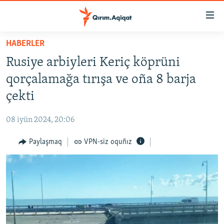
Link
açıqlığı
Esas
HABERLER
mündericege
HABERLER
Rusiye arbiyleri Keriç köprüni
qaytmaq
SİYASET
Baş
qorçalamağa tırışa ve oña 8 barja
İQTİSADİYAT
navigatsiyağa
çekti
qaytmaq
CEMİYET
Qıdıruvğa
08 iyün 2024, 20:06
MEDENİYET
qaytmaq
Paylaşmaq
VPN-siz oquñız
İNSAN AQLARI
VİDEO
SÜRET
BLOGLAR
FİKİR