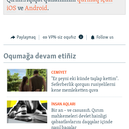
iOS
ve
Android
.
Paylaşmaq
VPN-siz oquñız
Follow us
Oqumağa devam etiñiz
CEMİYET
"Er şeyni eki künde taşlap kettim".
Seferberlik qorqusı rusiyelilerni
kene memleketten quva
İNSAN AQLARI
Bir an – ve casussıñ. Qırım
mahkemeleri devlet hainligi
qabaatlavlarını daqqalar içinde
nasıl baqalar