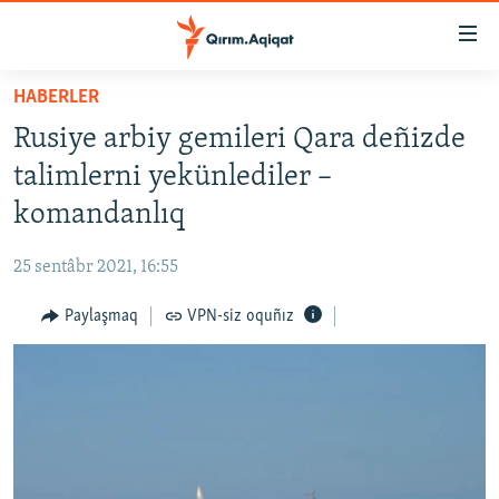
Link
açıqlığı
Esas
HABERLER
mündericege
HABERLER
Rusiye arbiy gemileri Qara deñizde
qaytmaq
SİYASET
Baş
talimlerni yekünlediler –
İQTİSADİYAT
navigatsiyağa
komandanlıq
qaytmaq
CEMİYET
Qıdıruvğa
25 sentâbr 2021, 16:55
MEDENİYET
qaytmaq
Paylaşmaq
VPN-siz oquñız
İNSAN AQLARI
VİDEO
SÜRET
BLOGLAR
FİKİR