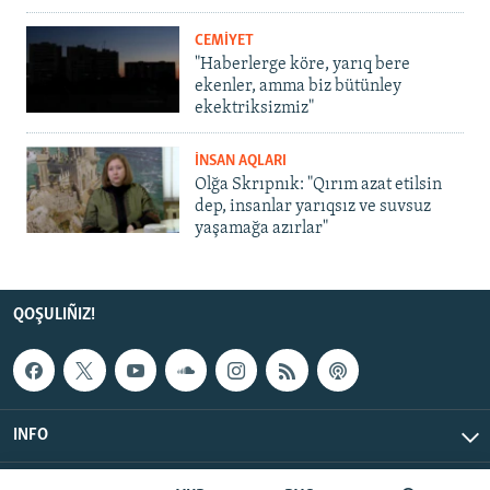
CEMİYET
"Haberlerge köre, yarıq bere
ekenler, amma biz bütünley
ekektriksizmiz"
İNSAN AQLARI
Olğa Skrıpnık: "Qırım azat etilsin
dep, insanlar yarıqsız ve suvsuz
yaşamağa azırlar"
QOŞULIÑIZ!
INFO