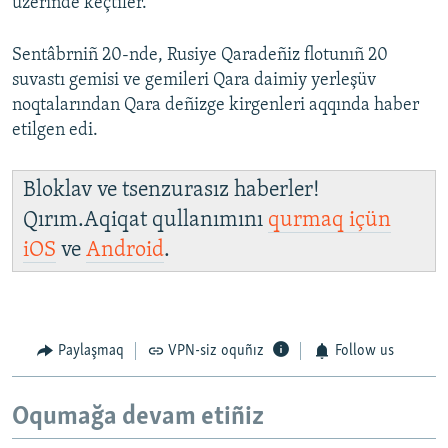
üzerinde keçtiler.
Sentâbrniñ 20-nde, Rusiye Qaradeñiz flotunıñ 20
suvastı gemisi ve gemileri Qara daimiy yerleşüv
noqtalarından Qara deñizge kirgenleri aqqında haber
etilgen edi.
Bloklav ve tsenzurasız haberler!
Qırım.Aqiqat qullanımını
qurmaq içün
iOS
ve
Android
.
Paylaşmaq
VPN-siz oquñız
Follow us
Oqumağa devam etiñiz