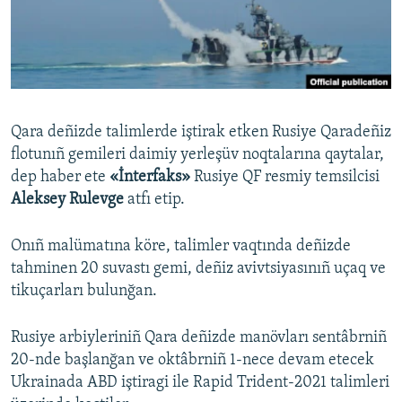
Русский
Українською
QOŞULIÑIZ!
Qara deñizde talimlerde iştirak etken Rusiye Qaradeñiz
flotunıñ gemileri daimiy yerleşüv noqtalarına qaytalar,
dep haber ete
«İnterfaks»
Rusiye QF resmiy temsilcisi
RFE/RS bütün saytları
Aleksey Rulevge
atfı etip.
Onıñ malümatına köre, talimler vaqtında deñizde
tahminen 20 suvastı gemi, deñiz avivtsiyasınıñ uçaq ve
tikuçarları bulunğan.
Rusiye arbiyleriniñ Qara deñizde manövları sentâbrniñ
20-nde başlanğan ve oktâbrniñ 1-nece devam etecek
Ukrainada ABD iştiragi ile Rapid Trident-2021 talimleri