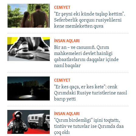
CEMİYET
"Er şeyni eki künde taşlap kettim".
Seferberlik qorqusı rusiyelilerni
kene memleketten quva
İNSAN AQLARI
Bir an – ve casussıñ. Qırım
mahkemeleri devlet hainligi
qabaatlavlarını daqqalar içinde
nasıl baqalar
CEMİYET
"Er kes qaça, er kes kete": cenk
Qırımdaki Rusiye turistlerine nasıl
barıp yetti
İNSAN AQLARI
"Qırım birdemligi" işini toqtattı,
tintüv ve tutuvlar ise Qırımda daa
çoq oldı