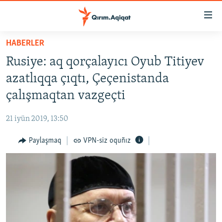
Link
açıqlığı
Esas
HABERLER
mündericege
HABERLER
Rusiye: aq qorçalayıcı Oyub Titiyev
qaytmaq
SİYASET
Baş
azatlıqqa çıqtı, Çeçenistanda
İQTİSADİYAT
navigatsiyağa
çalışmaqtan vazgeçti
qaytmaq
CEMİYET
Qıdıruvğa
21 iyün 2019, 13:50
MEDENİYET
qaytmaq
Paylaşmaq
VPN-siz oquñız
İNSAN AQLARI
VİDEO
SÜRET
BLOGLAR
FİKİR