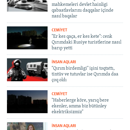
mahkemeleri devlet hainligi
qabaatlavlarını daqqalar içinde
nasıl baqalar
CEMİYET
"Er kes qaça, er kes kete": cenk
Qırımdaki Rusiye turistlerine nasıl
barıp yetti
İNSAN AQLARI
"Qırım birdemligi" işini toqtattı,
tintüv ve tutuvlar ise Qırımda daa
çoq oldı
CEMİYET
"Haberlerge köre, yarıq bere
ekenler, amma biz bütünley
ekektriksizmiz"
İNSAN AQLARI