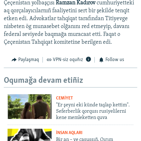
Çeçenistan yolbaşçısı
Ramzan Kadırov
cumhuriyetteki
aq qorçalayıcılarnıñ faaliyetini sert bir şekilde tenqit
etken edi. Advokatlar tahqiqat tarafından Titiyevge
nisbeten ög munasebet olğanını red etmeyip, davanı
federal seviyede baqmağa muracaat etti. Faqat o
Çeçenistan Tahqiqat komitetine berilgen edi.
Paylaşmaq
VPN-siz oquñız
Follow us
Oqumağa devam etiñiz
CEMİYET
"Er şeyni eki künde taşlap kettim".
Seferberlik qorqusı rusiyelilerni
kene memleketten quva
İNSAN AQLARI
Bir an – ve casussıñ. Qırım