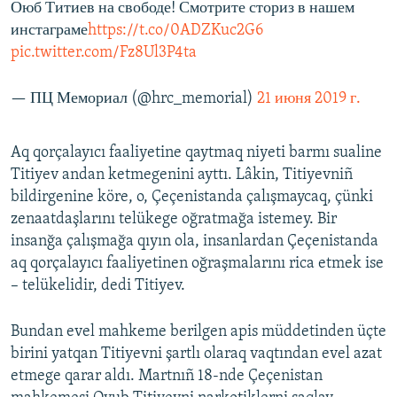
Оюб Титиев на свободе! Смотрите сториз в нашем
инстаграме
https://t.co/0ADZKuc2G6
pic.twitter.com/Fz8Ul3P4ta
— ПЦ Мемориал (@hrc_memorial)
21 июня 2019 г.
Aq qorçalayıcı faaliyetine qaytmaq niyeti barmı sualine
Titiyev andan ketmegenini ayttı. Lâkin, Titiyevniñ
bildirgenine köre, o, Çeçenistanda çalışmaycaq, çünki
zenaatdaşlarını telükege oğratmağa istemey. Bir
insanğa çalışmağa qıyın ola, insanlardan Çeçenistanda
aq qorçalayıcı faaliyetinen oğraşmalarını rica etmek ise
– telükelidir, dedi Titiyev.
Bundan evel mahkeme berilgen apis müddetinden üçte
birini yatqan Titiyevni şartlı olaraq vaqtından evel azat
etmege qarar aldı. Martnıñ 18-nde Çeçenistan