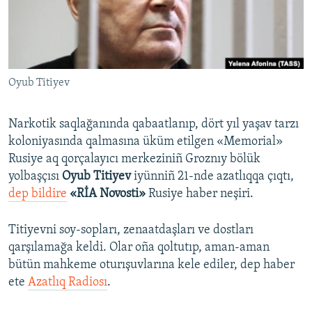
Русский
Українською
Oyub Titiyev
QOŞULIÑIZ!
Narkotik saqlağanında qabaatlanıp, dört yıl yaşav tarzı
koloniyasında qalmasına üküm etilgen «Memorial»
RFE/RS bütün saytları
Rusiye aq qorçalayıcı merkeziniñ Groznıy bölük
yolbaşçısı
Oyub Titiyev
iyünniñ 21-nde azatlıqqa çıqtı,
dep bildire
«RİA Novosti»
Rusiye haber neşiri.
Titiyevni soy-sopları, zenaatdaşları ve dostları
qarşılamağa keldi. Olar oña qoltutıp, aman-aman
bütün mahkeme oturışuvlarına kele ediler, dep haber
ete
Azatlıq Radiosı
.