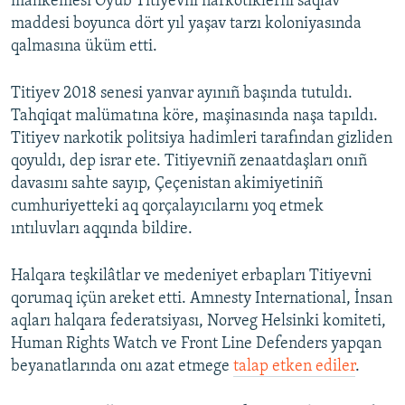
mahkemesi Oyub Titiyevni narkotiklerni saqlav
maddesi boyunca dört yıl yaşav tarzı koloniyasında
qalmasına üküm etti.
Titiyev 2018 senesi yanvar ayınıñ başında tutuldı.
Tahqiqat malümatına köre, maşinasında naşa tapıldı.
Titiyev narkotik politsiya hadimleri tarafından gizliden
qoyuldı, dep israr ete. Titiyevniñ zenaatdaşları onıñ
davasını sahte sayıp, Çeçenistan akimiyetiniñ
cumhuriyetteki aq qorçalayıcılarnı yoq etmek
ıntıluvları aqqında bildire.
Halqara teşkilâtlar ve medeniyet erbapları Titiyevni
qorumaq içün areket etti. Amnesty International, İnsan
aqları halqara federatsiyası, Norveg Helsinki komiteti,
Human Rights Watch ve Front Line Defenders yapqan
beyanatlarında onı azat etmege
talap etken ediler
.