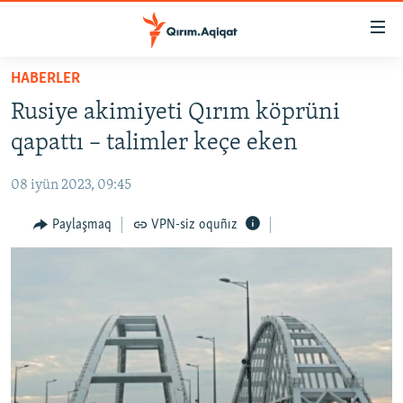
Link
açıqlığı
Esas
HABERLER
mündericege
HABERLER
Rusiye akimiyeti Qırım köprüni
qaytmaq
SİYASET
Baş
qapattı – talimler keçe eken
İQTİSADİYAT
navigatsiyağa
qaytmaq
08 iyün 2023, 09:45
CEMİYET
Qıdıruvğa
MEDENİYET
Paylaşmaq
VPN-siz oquñız
qaytmaq
İNSAN AQLARI
VİDEO
SÜRET
BLOGLAR
FİKİR