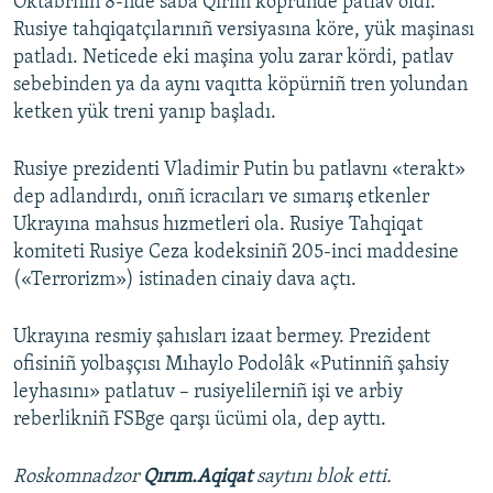
Oktâbrniñ 8-nde saba Qırım köpründe patlav oldı.
Rusiye tahqiqatçılarınıñ versiyasına köre, yük maşinası
patladı. Neticede eki maşina yolu zarar kördi, patlav
sebebinden ya da aynı vaqıtta köpürniñ tren yolundan
ketken yük treni yanıp başladı.
Rusiye prezidenti Vladimir Putin bu patlavnı «terakt»
dep adlandırdı, onıñ icracıları ve sımarış etkenler
Ukrayına mahsus hızmetleri ola. Rusiye Tahqiqat
komiteti Rusiye Ceza kodeksiniñ 205-inci maddesine
(«Terrorizm») istinaden cinaiy dava açtı.
Ukrayına resmiy şahısları izaat bermey. Prezident
ofisiniñ yolbaşçısı Mıhaylo Podolâk «Putinniñ şahsiy
leyhasını» patlatuv – rusiyelilerniñ işi ve arbiy
reberlikniñ FSBge qarşı ücümi ola, dep ayttı.
Roskomnadzor
Qırım.Aqiqat
saytını blok etti.