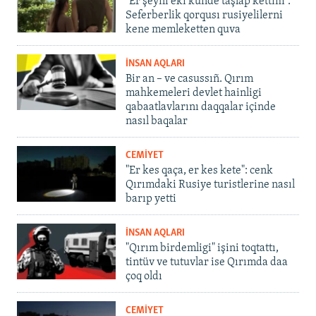
"Er şeyni eki künde taşlap kettim".
Seferberlik qorqusı rusiyelilerni
kene memleketten quva
İNSAN AQLARI
Bir an – ve casussıñ. Qırım
mahkemeleri devlet hainligi
qabaatlavlarını daqqalar içinde
nasıl baqalar
CEMİYET
"Er kes qaça, er kes kete": cenk
Qırımdaki Rusiye turistlerine nasıl
barıp yetti
İNSAN AQLARI
"Qırım birdemligi" işini toqtattı,
tintüv ve tutuvlar ise Qırımda daa
çoq oldı
CEMİYET