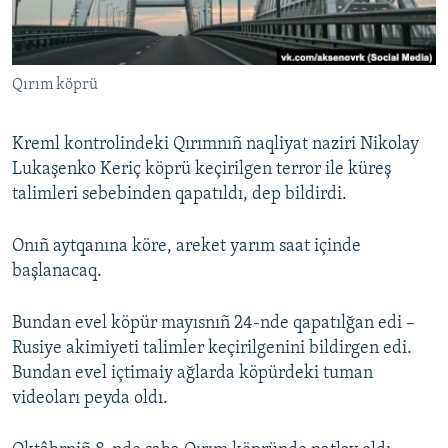
Русский
Українською
Qırım köprü
QOŞULIÑIZ!
Kreml kontrolindeki Qırımnıñ naqliyat naziri Nikolay
Lukaşenko Keriç köprü keçirilgen terror ile küreş
talimleri sebebinden qapatıldı, dep bildirdi.
RFE/RS bütün saytları
Onıñ aytqanına köre, areket yarım saat içinde
başlanacaq.
Bundan evel köpür mayısnıñ 24-nde qapatılğan edi –
Rusiye akimiyeti talimler keçirilgenini bildirgen edi.
Bundan evel içtimaiy ağlarda köpürdeki tuman
videoları peyda oldı.