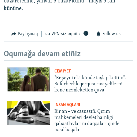
bazaretesine, yanvar 5 bazar künü - mayıs 5 salı
kününe.
Paylaşmaq
VPN-siz oquñız
Follow us
Oqumağa devam etiñiz
CEMİYET
"Er şeyni eki künde taşlap kettim".
Seferberlik qorqusı rusiyelilerni
kene memleketten quva
İNSAN AQLARI
Bir an – ve casussıñ. Qırım
mahkemeleri devlet hainligi
qabaatlavlarını daqqalar içinde
nasıl baqalar