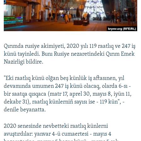
Русский
Українською
QOŞULIÑIZ!
Qırımda rusiye akimiyeti, 2020 yılı 119 raatlıq ve 247 iş
künü tayinledi. Bunı Rusiye nezaretindeki Qırım Emek
Nazirligi bildire.
RFE/RS bütün saytları
"Eki raatlıq künü olğan beş künlük iş aftasınen, yıl
devamında umumen 247 iş künü olacaq, olarda 6-sı -
bir saatqa qısqaca (matr 17, aprel 30, mayıs 8, iyün 11,
dekabr 31), raatlıq künlerniñ sayısı ise - 119 kün", -
denile beyanatta.
2020 senesinde nevbetteki raatlıq künlerni
avuştırdılar: yanvar 4-ü cumaertesi - mayıs 4