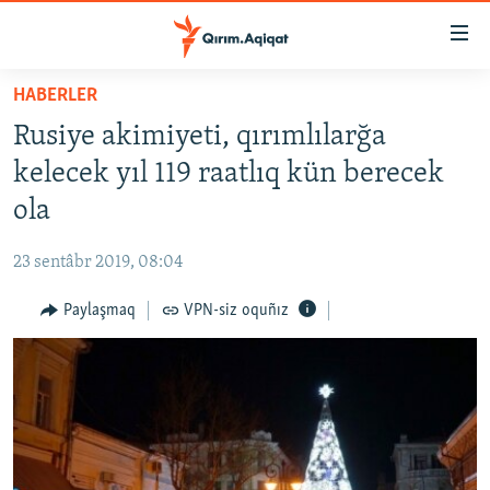
Link
açıqlığı
Esas
HABERLER
mündericege
HABERLER
Rusiye akimiyeti, qırımlılarğa
qaytmaq
SİYASET
Baş
kelecek yıl 119 raatlıq kün berecek
İQTİSADİYAT
navigatsiyağa
ola
qaytmaq
CEMİYET
Qıdıruvğa
23 sentâbr 2019, 08:04
MEDENİYET
qaytmaq
Paylaşmaq
VPN-siz oquñız
İNSAN AQLARI
VİDEO
SÜRET
BLOGLAR
FİKİR