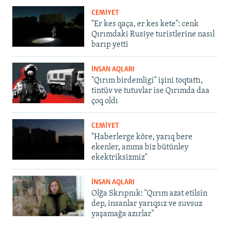
CEMİYET
"Er kes qaça, er kes kete": cenk
Qırımdaki Rusiye turistlerine nasıl
barıp yetti
İNSAN AQLARI
"Qırım birdemligi" işini toqtattı,
tintüv ve tutuvlar ise Qırımda daa
çoq oldı
CEMİYET
"Haberlerge köre, yarıq bere
ekenler, amma biz bütünley
ekektriksizmiz"
İNSAN AQLARI
Olğa Skrıpnık: "Qırım azat etilsin
dep, insanlar yarıqsız ve suvsuz
yaşamağa azırlar"