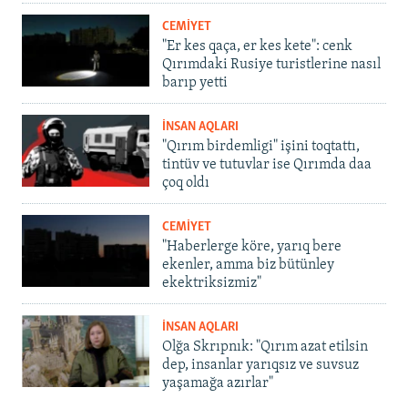
CEMİYET
"Er kes qaça, er kes kete": cenk
Qırımdaki Rusiye turistlerine nasıl
barıp yetti
İNSAN AQLARI
"Qırım birdemligi" işini toqtattı,
tintüv ve tutuvlar ise Qırımda daa
çoq oldı
CEMİYET
"Haberlerge köre, yarıq bere
ekenler, amma biz bütünley
ekektriksizmiz"
İNSAN AQLARI
Olğa Skrıpnık: "Qırım azat etilsin
dep, insanlar yarıqsız ve suvsuz
yaşamağa azırlar"