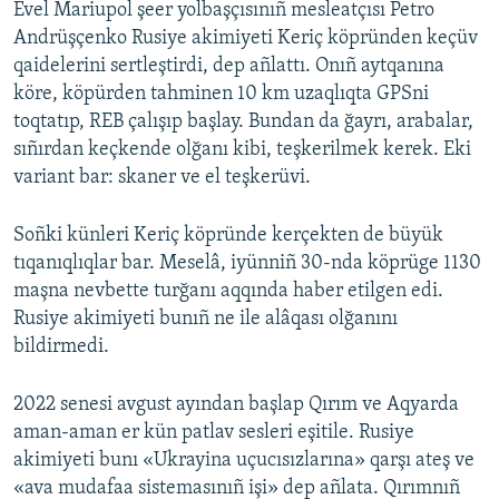
Evel Mariupol şeer yolbaşçısınıñ mesleatçısı Petro
Andrüşçenko Rusiye akimiyeti Keriç köpründen keçüv
qaidelerini sertleştirdi, dep añlattı. Onıñ aytqanına
köre, köpürden tahminen 10 km uzaqlıqta GPSni
toqtatıp, REB çalışıp başlay. Bundan da ğayrı, arabalar,
sıñırdan keçkende olğanı kibi, teşkerilmek kerek. Eki
variant bar: skaner ve el teşkerüvi.
Soñki künleri Keriç köpründe kerçekten de büyük
tıqanıqlıqlar bar. Meselâ, iyünniñ 30-nda köprüge 1130
maşna nevbette turğanı aqqında haber etilgen edi.
Rusiye akimiyeti bunıñ ne ile alâqası olğanını
bildirmedi.
2022 senesi avgust ayından başlap Qırım ve Aqyarda
aman-aman er kün patlav sesleri eşitile. Rusiye
akimiyeti bunı «Ukrayina uçucısızlarına» qarşı ateş ve
«ava mudafaa sistemasınıñ işi» dep añlata. Qırımnıñ