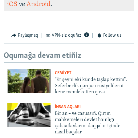
iOS
ve
Android
.
Paylaşmaq
VPN-siz oquñız
Follow us
Oqumağa devam etiñiz
CEMİYET
"Er şeyni eki künde taşlap kettim".
Seferberlik qorqusı rusiyelilerni
kene memleketten quva
İNSAN AQLARI
Bir an – ve casussıñ. Qırım
mahkemeleri devlet hainligi
qabaatlavlarını daqqalar içinde
nasıl baqalar