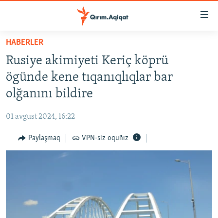
Link
açıqlığı
Esas
HABERLER
mündericege
HABERLER
Rusiye akimiyeti Keriç köprü
qaytmaq
SİYASET
Baş
ögünde kene tıqanıqlıqlar bar
İQTİSADİYAT
navigatsiyağa
olğanını bildire
qaytmaq
CEMİYET
Qıdıruvğa
01 avgust 2024, 16:22
MEDENİYET
qaytmaq
Paylaşmaq
VPN-siz oquñız
İNSAN AQLARI
VİDEO
SÜRET
BLOGLAR
FİKİR