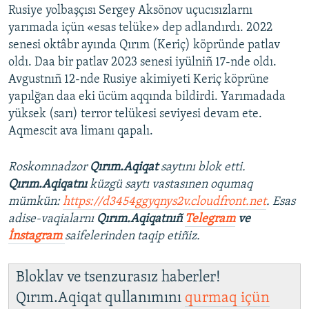
Rusiye yolbaşçısı Sergey Aksönov uçucısızlarnı
yarımada içün «esas telüke» dep adlandırdı. 2022
senesi oktâbr ayında Qırım (Keriç) köpründe patlav
oldı. Daa bir patlav 2023 senesi iyülniñ 17-nde oldı.
Avgustnıñ 12-nde Rusiye akimiyeti Keriç köprüne
yapılğan daa eki ücüm aqqında bildirdi. Yarımadada
yüksek (sarı) terror telükesi seviyesi devam ete.
Aqmescit ava limanı qapalı.
Roskomnadzor
Qırım.Aqiqat
saytını blok etti.
Qırım.Aqiqatnı
küzgü saytı vastasınen oqumaq
mümkün:
https://d3454ggyqnys2v.cloudfront.net
. Esas
adise-vaqialarnı
Qırım.Aqiqatnıñ
Telegram
ve
İnstagram
saifelerinden taqip etiñiz.
Bloklav ve tsenzurasız haberler!
Qırım.Aqiqat qullanımını
qurmaq içün