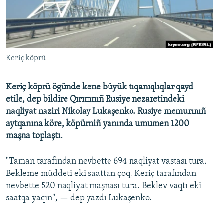
Русский
Українською
Keriç köprü
QOŞULIÑIZ!
Keriç köprü ögünde kene büyük tıqanıqlıqlar qayd
etile, dep bildire Qırımnıñ Rusiye nezaretindeki
RFE/RS bütün saytları
naqliyat naziri Nikolay Lukaşenko. Rusiye memurınıñ
aytqanına köre, köpürniñ yanında umumen 1200
maşna toplaştı.
"Taman tarafından nevbette 694 naqliyat vastası tura.
Bekleme müddeti eki saattan çoq. Keriç tarafından
nevbette 520 naqliyat maşnası tura. Beklev vaqtı eki
saatqa yaqın", — dep yazdı Lukaşenko.