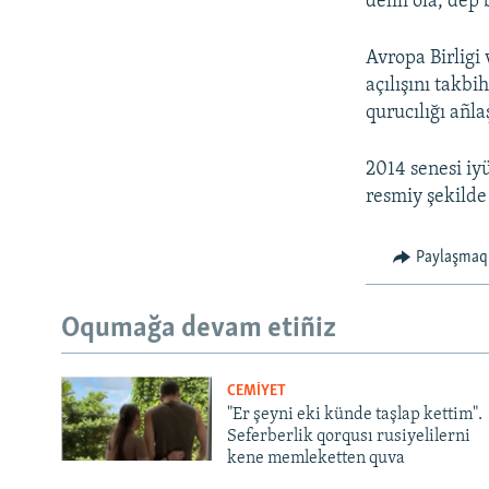
delili ola, dep 
Avropa Birligi
açılışını takbi
qurucılığı añl
2014 senesi iy
resmiy şekilde
Paylaşmaq
Oqumağa devam etiñiz
CEMİYET
"Er şeyni eki künde taşlap kettim".
Seferberlik qorqusı rusiyelilerni
kene memleketten quva