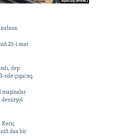
zırlana.
iñ 25-i saat
andı, dep
23-nde çıqacaq.
l maşinalar
ñ demiryol
 Keriç
niñ daa bir