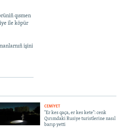
öprüniñ qısmen
siye ile köpür
manlarnıñ işini
CEMİYET
"Er kes qaça, er kes kete": cenk
Qırımdaki Rusiye turistlerine nasıl
barıp yetti