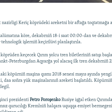
t nazirligi Keriç köprüdeki areketni bir aftağa toqtatmağa a
lümatına köre, dekabrniñ 18-i saat 00:00-dan ve dekabrn
tehnologik işlerniñ keçirilüvi planlaştırıla.
 köprüden keçecek Qırım yolcu tren biletleriniñ satışı başl
Sankt-Peterburgdan Aqyarğa yol alacaq ilk tren dekabrniñ 
aki köpürniñ maşina qısmı 2018 senesi mayıs ayında yengi
di, daa soñra yük maşinalarınıñ areketi başlatıldı. Köpürni
degil.
inci prezidenti
Petro Poroşenko
Rusiye işğal etken Qırımda
nsız qurucılığı Kremlniñ halqara uquqqa emiyet bermegeni