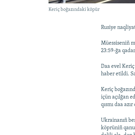
Keriç boğazındaki köpür
Rusiye naqliya
Müessiseniñ ma
23:59-ğa qadar 
Daa evel Keriç
haber etildi. 
Keriç boğazınd
içün açılğan e
qısmı daa azır 
Ukrainanıñ beş
köprüniñ qanu