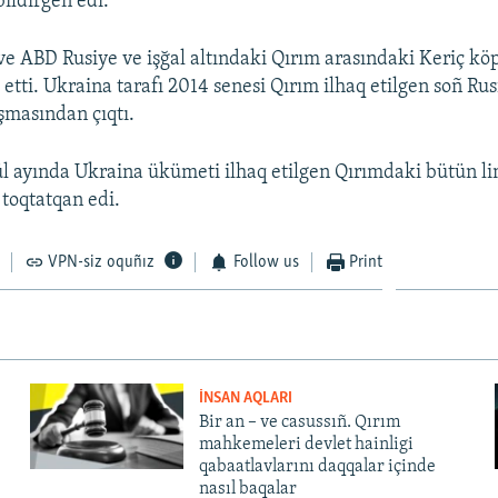
bildirgen edi.
 ve ABD Rusiye ve işğal altındaki Qırım arasındaki Keriç k
h etti. Ukraina tarafı 2014 senesi Qırım ilhaq etilgen soñ Ru
aşmasından çıqtı.
ül ayında Ukraina ükümeti ilhaq etilgen Qırımdaki bütün li
 toqtatqan edi.
VPN-siz oquñız
Follow us
Print
İNSAN AQLARI
Bir an – ve casussıñ. Qırım
mahkemeleri devlet hainligi
qabaatlavlarını daqqalar içinde
nasıl baqalar