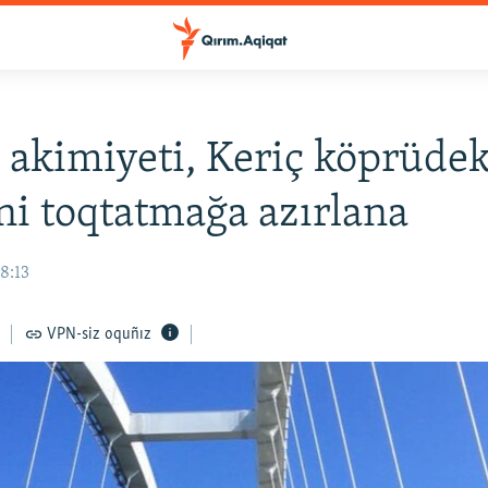
 akimiyeti, Keriç köprüdek
ni toqtatmağa azırlana
18:13
VPN-siz oquñız