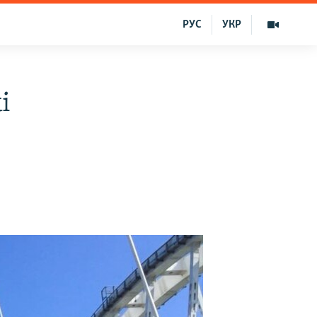
РУС
УКР
i