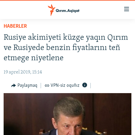
Link
açıqlığı
Esas
HABERLER
mündericege
HABERLER
Rusiye akimiyeti küzge yaqın Qırım
qaytmaq
SİYASET
Baş
ve Rusiyede benzin fiyatlarını teñ
İQTİSADİYAT
navigatsiyağa
etmege niyetlene
qaytmaq
CEMİYET
Qıdıruvğa
19 aprel 2019, 15:14
MEDENİYET
qaytmaq
Paylaşmaq
VPN-siz oquñız
İNSAN AQLARI
VİDEO
SÜRET
BLOGLAR
FİKİR