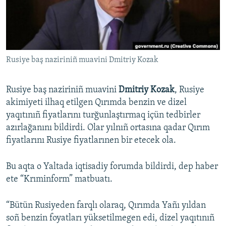
Русский
Українською
Rusiye baş naziriniñ muavini Dmitriy Kozak
QOŞULIÑIZ!
Rusiye baş naziriniñ muavini
Dmitriy Kozak
, Rusiye
akimiyeti ilhaq etilgen Qırımda benzin ve dizel
RFE/RS bütün saytları
yaqıtınıñ fiyatlarını turğunlaştırmaq içün tedbirler
azırlağanını bildirdi. Olar yılnıñ ortasına qadar Qırım
fiyatlarını Rusiye fiyatlarınen bir etecek ola.
Bu aqta o Yaltada iqtisadiy forumda bildirdi, dep haber
ete “Krıminform” matbuatı.
“Bütün Rusiyeden farqlı olaraq, Qırımda Yañı yıldan
soñ benzin foyatları yüksetilmegen edi, dizel yaqıtınıñ