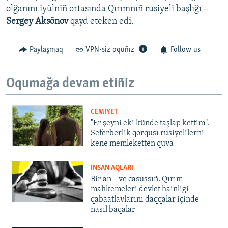
olğanını iyülniñ ortasında Qırımnıñ rusiyeli başlığı –
Sergey Aksönov
qayd eteken edi.
Paylaşmaq
VPN-siz oquñız
Follow us
Oqumağa devam etiñiz
CEMİYET
"Er şeyni eki künde taşlap kettim".
Seferberlik qorqusı rusiyelilerni
kene memleketten quva
İNSAN AQLARI
Bir an – ve casussıñ. Qırım
mahkemeleri devlet hainligi
qabaatlavlarını daqqalar içinde
nasıl baqalar