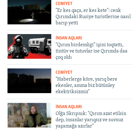
CEMİYET
"Er kes qaça, er kes kete": cenk
Qırımdaki Rusiye turistlerine nasıl
barıp yetti
İNSAN AQLARI
"Qırım birdemligi" işini toqtattı,
tintüv ve tutuvlar ise Qırımda daa
çoq oldı
CEMİYET
"Haberlerge köre, yarıq bere
ekenler, amma biz bütünley
ekektriksizmiz"
İNSAN AQLARI
Olğa Skrıpnık: "Qırım azat etilsin
dep, insanlar yarıqsız ve suvsuz
yaşamağa azırlar"