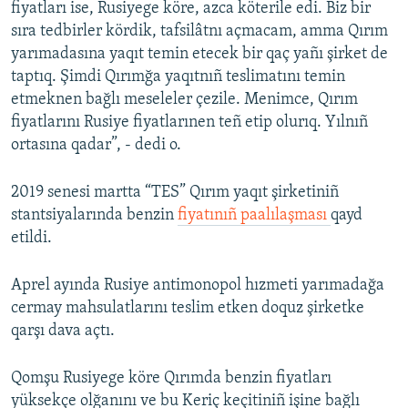
fiyatları ise, Rusiyege köre, azca köterile edi. Biz bir
sıra tedbirler kördik, tafsilâtnı açmacam, amma Qırım
yarımadasına yaqıt temin etecek bir qaç yañı şirket de
taptıq. Şimdi Qırımğa yaqıtnıñ teslimatını temin
etmeknen bağlı meseleler çezile. Menimce, Qırım
fiyatlarını Rusiye fiyatlarınen teñ etip olurıq. Yılnıñ
ortasına qadar”, - dedi o.
2019 senesi martta “TES” Qırım yaqıt şirketiniñ
stantsiyalarında benzin
fiyatınıñ paalılaşması
qayd
etildi.
Aprel ayında Rusiye antimonopol hızmeti yarımadağa
cermay mahsulatlarını teslim etken doquz şirketke
qarşı dava açtı.
Qomşu Rusiyege köre Qırımda benzin fiyatları
yüksekçe olğanını ve bu Keriç keçitiniñ işine bağlı