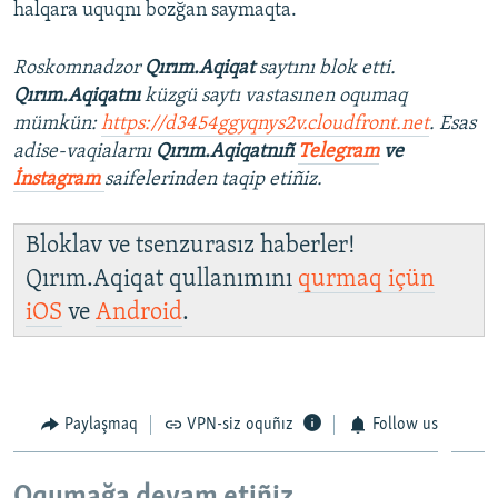
halqara uquqnı bozğan saymaqta.
Roskomnadzor
Qırım.Aqiqat
saytını blok etti.
Qırım.Aqiqatnı
küzgü saytı vastasınen oqumaq
mümkün:
https://d3454ggyqnys2v.cloudfront.net
. Esas
adise-vaqialarnı
Qırım.Aqiqatnıñ
Telegram
ve
İnstagram
saifelerinden taqip etiñiz.
Bloklav ve tsenzurasız haberler!
Qırım.Aqiqat qullanımını
qurmaq içün
iOS
ve
Android
.
Paylaşmaq
VPN-siz oquñız
Follow us
Oqumağa devam etiñiz