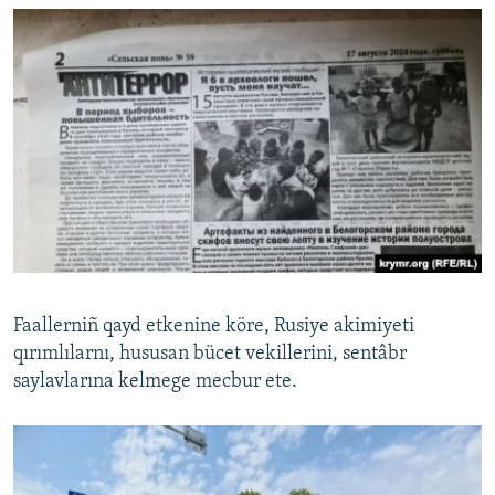
Faallerniñ qayd etkenine köre, Rusiye akimiyeti
qırımlılarnı, hususan bücet vekillerini, sentâbr
saylavlarına kelmege mecbur ete.