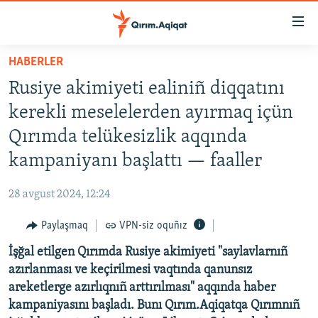
Link
açıqlığı
Esas
HABERLER
mündericege
HABERLER
Rusiye akimiyeti ealiniñ diqqatını
qaytmaq
SİYASET
Baş
kerekli meselelerden ayırmaq içün
İQTİSADİYAT
navigatsiyağa
Qırımda telükesizlik aqqında
qaytmaq
CEMİYET
kampaniyanı başlattı — faaller
Qıdıruvğa
MEDENİYET
qaytmaq
28 avgust 2024, 12:24
İNSAN AQLARI
Paylaşmaq
VPN-siz oquñız
VİDEO
İşğal etilgen Qırımda Rusiye akimiyeti "saylavlarnıñ
SÜRET
azırlanması ve keçirilmesi vaqtında qanunsız
BLOGLAR
areketlerge azırlıqnıñ arttırılması" aqqında haber
kampaniyasını başladı. Bunı Qırım.Aqiqatqa Qırımnıñ
FİKİR