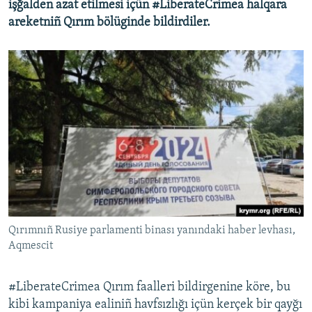
işğalden azat etilmesi içün #LiberateCrimea halqara
areketniñ Qırım bölüginde bildirdiler.
Русский
Українською
QOŞULIÑIZ!
RFE/RS bütün saytları
Qırımnıñ Rusiye parlamenti binası yanındaki haber levhası,
Aqmescit
#LiberateCrimea Qırım faalleri bildirgenine köre, bu
kibi kampaniya ealiniñ havfsızlığı içün kerçek bir qayğı