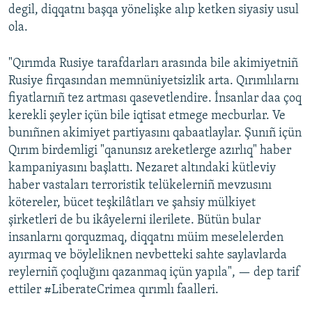
degil, diqqatnı başqa yönelişke alıp ketken siyasiy usul
ola.
"Qırımda Rusiye tarafdarları arasında bile akimiyetniñ
Rusiye firqasından memnüniyetsizlik arta. Qırımlılarnı
fiyatlarnıñ tez artması qasevetlendire. İnsanlar daa çoq
kerekli şeyler içün bile iqtisat etmege mecburlar. Ve
bunıñnen akimiyet partiyasını qabaatlaylar. Şunıñ içün
Qırım birdemligi "qanunsız areketlerge azırlıq" haber
kampaniyasını başlattı. Nezaret altındaki kütleviy
haber vastaları terroristik telükelerniñ mevzusını
kötereler, bücet teşkilâtları ve şahsiy mülkiyet
şirketleri de bu ikâyelerni ilerilete. Bütün bular
insanlarnı qorquzmaq, diqqatnı müim meselelerden
ayırmaq ve böyleliknen nevbetteki sahte saylavlarda
reylerniñ çoqluğını qazanmaq içün yapıla", — dep tarif
ettiler #LiberateCrimea qırımlı faalleri.