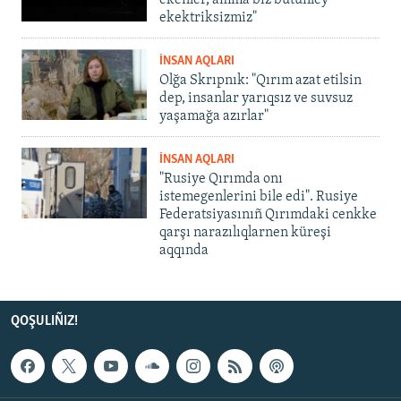
ekektriksizmiz"
İNSAN AQLARI
Olğa Skrıpnık: "Qırım azat etilsin
dep, insanlar yarıqsız ve suvsuz
yaşamağa azırlar"
İNSAN AQLARI
"Rusiye Qırımda onı
istemegenlerini bile edi". Rusiye
Federatsiyasınıñ Qırımdaki cenkke
qarşı narazılıqlarnen küreşi
aqqında
QOŞULIÑIZ!