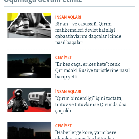
İNSAN AQLARI
Bir an – ve casussıñ. Qırım
mahkemeleri devlet hainligi
qabaatlavlarını daqqalar içinde
nasıl baqalar
CEMİYET
"Er kes qaça, er kes kete": cenk
Qırımdaki Rusiye turistlerine nasıl
barıp yetti
İNSAN AQLARI
"Qırım birdemligi" işini toqtattı,
tintüv ve tutuvlar ise Qırımda daa
çoq oldı
CEMİYET
"Haberlerge köre, yarıq bere
ekenler, amma biz bütünley