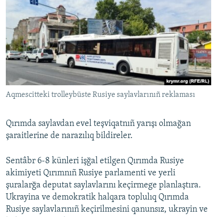
Aqmescitteki trolleybüste Rusiye saylavlarınıñ reklaması
Qırımda saylavdan evel teşviqatnıñ yarışı olmağan
şaraitlerine de narazılıq bildireler.
Sentâbr 6-8 künleri işğal etilgen Qırımda Rusiye
akimiyeti Qırımnıñ Rusiye parlamenti ve yerli
şuralarğa deputat saylavlarını keçirmege planlaştıra.
Ukrayina ve demokratik halqara toplulıq Qırımda
Rusiye saylavlarınıñ keçirilmesini qanunsız, ukrayin ve