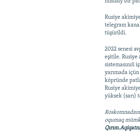
hususiy bir pat
Rusiye akimiye
telegram kanal
tüşürildi.
2022 senesi av
eşitile. Rusiy
sistemasınıñ i
yarımada içün 
köpründe patla
Rusiye akimiye
yüksek (sarı) 
Roskomnadzo
oqumaq müm
Qırım.Aqiqatn