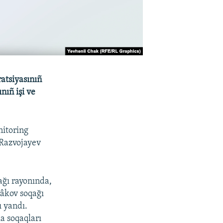
ratsiyasınıñ
nıñ işi ve
nitoring
 Razvojayev
ağı rayonında,
râkov soqağı
ı yandı.
a soqaqları