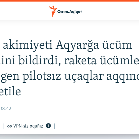
 akimiyeti Aqyarğa ücüm
nini bildirdi, raketa ücümle
lgen pilotsız uçaqlar aqqın
etile
 08:42
VPN-siz oquñız