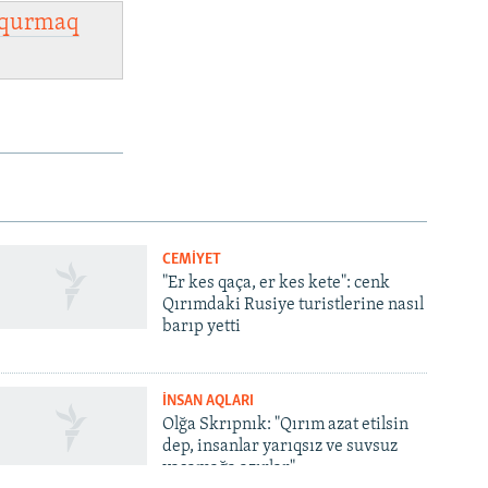
qurmaq
CEMİYET
"Er kes qaça, er kes kete": cenk
Qırımdaki Rusiye turistlerine nasıl
barıp yetti
İNSAN AQLARI
Olğa Skrıpnık: "Qırım azat etilsin
dep, insanlar yarıqsız ve suvsuz
yaşamağa azırlar"