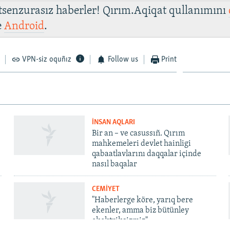
 tsenzurasız haberler! Qırım.Aqiqat qullanımını
e
Android
.
VPN-siz oquñız
Follow us
Print
İNSAN AQLARI
Bir an – ve casussıñ. Qırım
mahkemeleri devlet hainligi
qabaatlavlarını daqqalar içinde
nasıl baqalar
CEMİYET
"Haberlerge köre, yarıq bere
ekenler, amma biz bütünley
ekektriksizmiz"