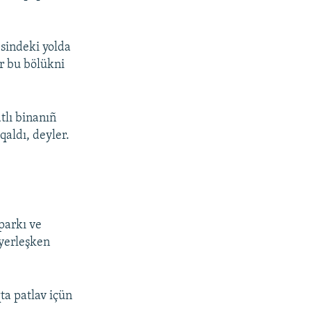
sindeki yolda
r bu bölükni
tlı binanıñ
qaldı, deyler.
parkı ve
yerleşken
ta patlav içün