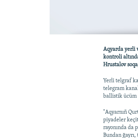
Aqyarda yerli v
kontroli altın
Hrustalov soqa
Yerli telgraf 
telegram kanall
ballistik ücüm 
"Aqyarnıñ Qurt
piyadeler keçi
rayonında da p
Bundan ğayrı, 