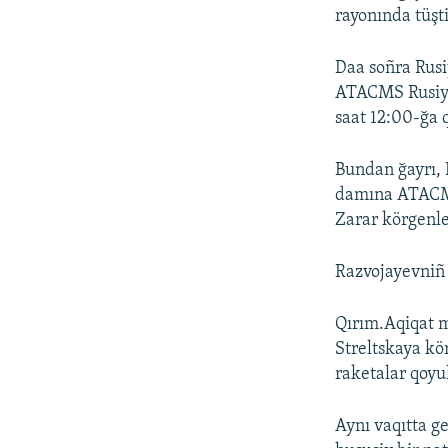
rayonında tüşt
Daa soñra Rus
ATACMS Rusiye 
saat 12:00-ğa 
Bundan ğayrı, 
damına ATACMS 
Zarar körgenle
Razvojayevniñ 
Qırım.Aqiqat m
Streltskaya kö
raketalar qoyu
Aynı vaqıtta ge