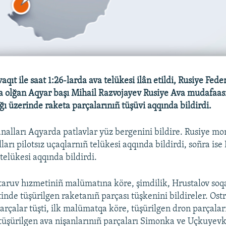
aqıt ile saat 1:26-larda ava telükesi ilân etildi, Rusiye Fede
da olğan Aqyar başı Mihail Razvojayev Rusiye Ava mudafaası
ğı üzerinde raketa parçalarınıñ tüşüvi aqqında bildirdi.
kanalları Aqyarda patlavlar yüz bergenini bildire. Rusiye mo
arı pilotsız uçaqlarnıñ telükesi aqqında bildirdi, soñra ise
telükesi aqqında bildirdi.
aruv hızmetiniñ malümatına köre, şimdilik, Hrustalov soq
tinde tüşürilgen raketanıñ parçası tüşkenini bildireler. Ost
arçalar tüşti, ilk malümatqa köre, tüşürilgen dron parçalar
tüşürilgen ava nişanlarınıñ parçaları Simonka ve Uçkuyevk