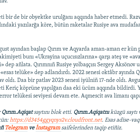
lav.
ti bir de bir obyektke urulğanı aqqında haber etmedi. Raz
ındaki yazılarğa köre, bütün raketalar Rusiye ava mudafaa
gust ayından başlap Qırım ve Aqyarda aman-aman er kün pa
e akimiyeti bunı «Ukrayina uçucısızlarına» qarşı ateş ve «a
şi» dep añlata. Qırımnıñ Rusiye yolbaşçısı Sergey Aksönov u
«esas telüke» dep adlandırdı. 2022 senesi oktâbr ayında Q
v oldı. Daa bir patlav 2023 senesi iyülniñ 17-nde oldı. Avg
ti Keriç köprüne yapılğan daa eki ücüm aqqında bildirdi.
terror telükesi seviyesi devam ete. Aqmescit ava limanı qapa
r
Qırım.Aqiqat
saytını blok etti.
Qırım.Aqiqatnı
küzgü saytı 
kün:
https://d3454ggyqnys2v.cloudfront.net
. Esas adise-vaq
ıñ
Telegram
ve
İnstagram
saifelerinden taqip etiñiz.