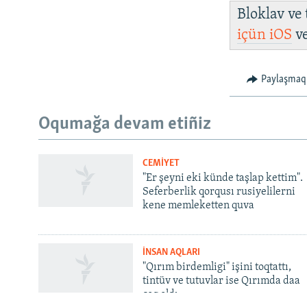
Bloklav ve
içün
iOS
v
Paylaşmaq
Русский
Oqumağa devam etiñiz
Українською
CEMİYET
QOŞULIÑIZ!
"Er şeyni eki künde taşlap kettim".
Seferberlik qorqusı rusiyelilerni
kene memleketten quva
İNSAN AQLARI
RFE/RS bütün saytları
"Qırım birdemligi" işini toqtattı,
tintüv ve tutuvlar ise Qırımda daa
çoq oldı