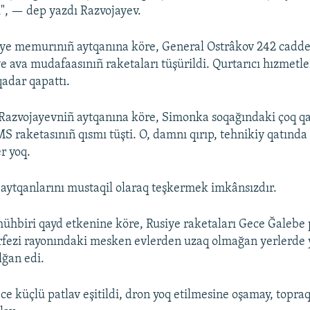
i", — dep yazdı Razvojayev.
iye memurınıñ aytqanına köre, General Ostrâkov 242 cadde
ava mudafaasınıñ raketaları tüşürildi. Qurtarıcı hızmetle
qadar qapattı.
Razvojayevniñ aytqanına köre, Simonka soqağındaki çoq qa
raketasınıñ qısmı tüşti. O, damnı qırıp, tehnikiy qatında 
r yoq.
aytqanlarını mustaqil olaraq teşkermek imkânsızdır.
ühbiri qayd etkenine köre, Rusiye raketaları Gece Ğalebe 
rfezi rayonındaki mesken evlerden uzaq olmağan yerlerde 
lğan edi.
ce küçlü patlav eşitildi, dron yoq etilmesine oşamay, topraq