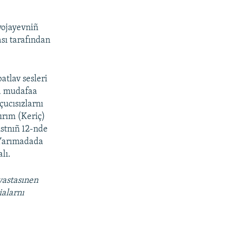
vojayevniñ
sı tarafından
tlav sesleri
va mudafaa
çucısızlarnı
ırım (Keriç)
ustnıñ 12-nde
 Yarımadada
lı.
vastasınen
ialarnı