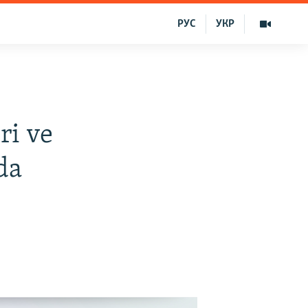
РУС
УКР
ri ve
da