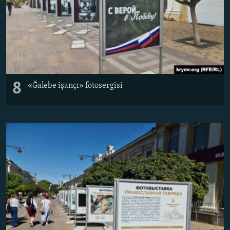
8
«Ğalebe işançı» fotosergisi