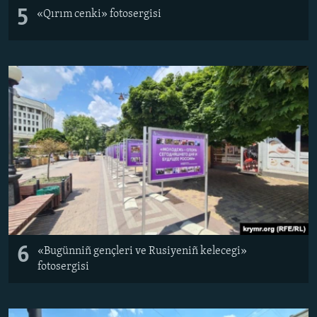
5
«Qırım cenki» fotosergisi
6
«Bugünniñ gençleri ve Rusiyeniñ kelecegi»
fotosergisi