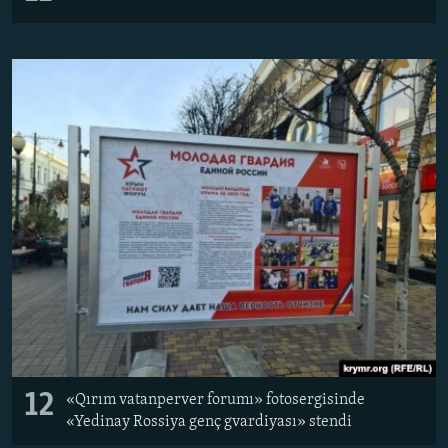
12
«Qırım vatanperver forumı» fotosergisinde
«Yedinay Rossiya genç gvardiyası» stendi