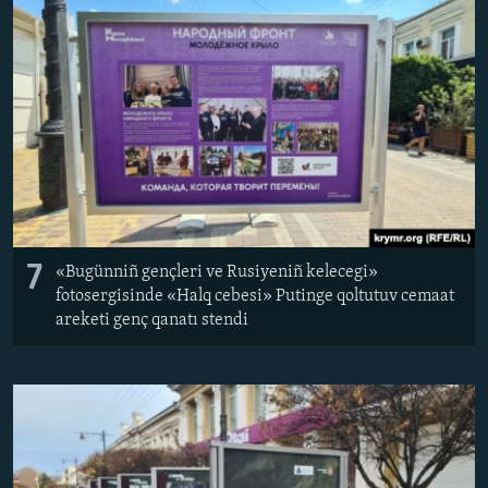
7
«Bugünniñ gençleri ve Rusiyeniñ kelecegi»
fotosergisinde «Halq cebesi» Putinge qoltutuv cemaat
areketi genç qanatı stendi