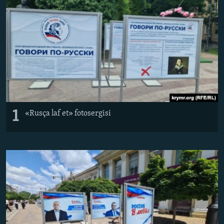
Русский
Українською
QOŞULIÑIZ!
RFE/RS bütün saytları
1
«Rusça laf et» fotosergisi