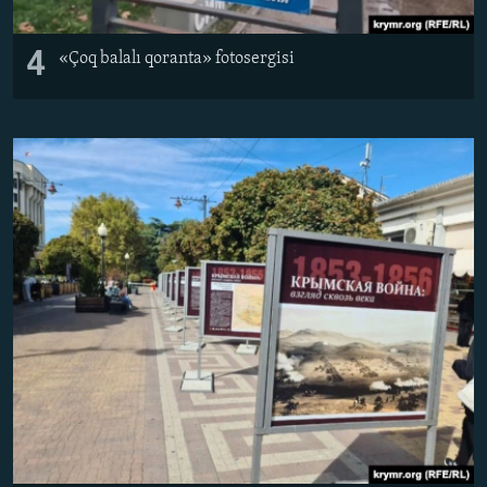
4
«Çoq balalı qoranta» fotosergisi