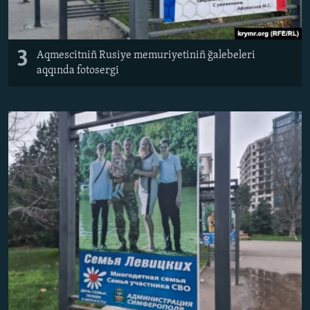
3
Aqmescitniñ Rusiye memuriyetiniñ ğalebeleri
aqqında fotosergi