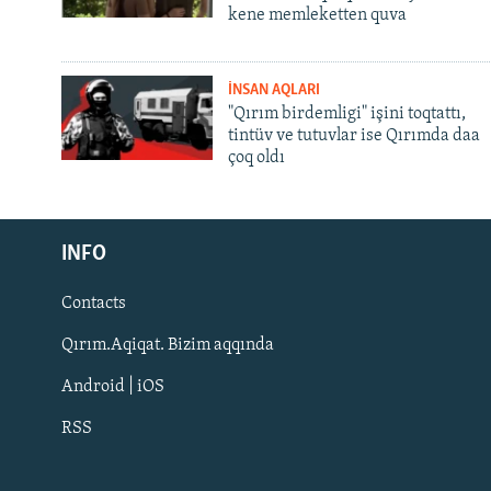
kene memleketten quva
İNSAN AQLARI
"Qırım birdemligi" işini toqtattı,
tintüv ve tutuvlar ise Qırımda daa
çoq oldı
Русский
INFO
Українською
Contacts
QOŞULIÑIZ!
Qırım.Aqiqat. Bizim aqqında
Android | iOS
RSS
RFE/RS bütün saytları