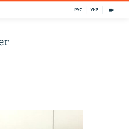
РУС
УКР
er