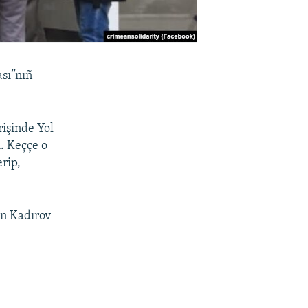
ası”nıñ
rişinde Yol
. Keççe o
erip,
en Kadırov