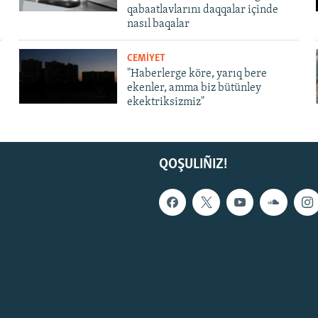
qabaatlavlarını daqqalar içinde
nasıl baqalar
CEMİYET
"Haberlerge köre, yarıq bere
ekenler, amma biz bütünley
ekektriksizmiz"
QOŞULIÑIZ!