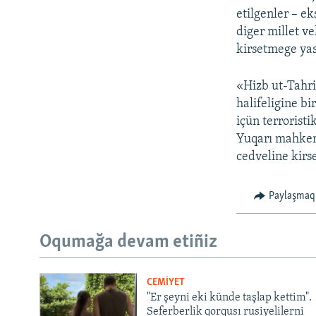
etilgenler – ek
diger millet ve
kirsetmege yas
«Hizb ut-Tahri
halifeligine b
içün terroristi
Yuqarı mahkeme
cedveline kirse
Paylaşmaq
Oqumağa devam etiñiz
CEMİYET
"Er şeyni eki künde taşlap kettim".
Seferberlik qorqusı rusiyelilerni