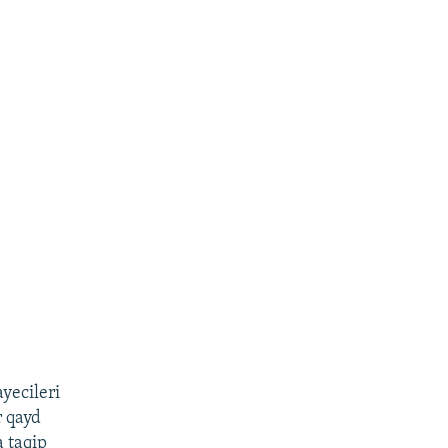
yecileri
r qayd
a taqip