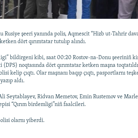
 Rusiye şeeri yanında polis, Aqmescit “Hizb ut-Tahrir dav
tken dört qırımtatar tutulıp alındı.
igi” bildirgeni kibi, saat 00:20 Rostov-na-Donu şeeriniñ ki
i (DPS) noqtasında dört qırımtatar ketken maşna toqtatıldı
lisi kelip çıqtı. Olar maşnanı baqıp çıqtı, pasportlarnı teşk
yazıp aldı.
 Ali Seytablayev, Ridvan Memetov, Emin Rustemov ve Marl
episi “Qırım birdemligi”niñ faalcileri.
lisi olarnı yiberdi.