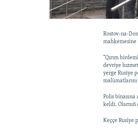
Rostov-na-Donu
mahkemesine ke
“Qırım birdeml
devriye hızmet
yerge Rusiye po
malümatlarını 
Polis binasına
keldi. Olarnıñ 
Keççe Rusiye po