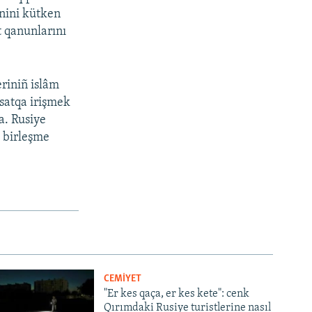
inini kütken
t qanunlarını
eriniñ islâm
qsatqa irişmek
ta. Rusiye
» birleşme
CEMİYET
"Er kes qaça, er kes kete": cenk
Qırımdaki Rusiye turistlerine nasıl