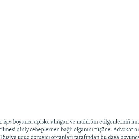
r işi» boyunca apiske alınğan ve mahküm etilgenlerniñ ima
etilmesi diniy sebeplernen bağlı olğanını tüşüne. Advokatla
 Rusiye uquq qoruyıcı organları tarafından bu dava boyunc