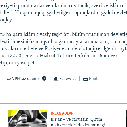
seriyeti qırımtatarlar ve ukrain, rus, tacik, azeri ve islâm d
killeri. Halqara uquq işğal etilgen topraqlarda işğalci devle
aqlay.
r» halqara islâm siyasiy teşkilâtı, bütün musulman devletl
irleştirilmesini öz maqsadı olğanını ayta, amma olar, bu ma
k usullarnı red ete ve Rusiyede adaletsiz taqip etilgenini ay
si 2003 senesi «Hizb ut-Tahrir» teşkilâtını 15 «terrorist
tip, onı yasaq etti.
VPN-siz oquñız
Follow us
Print
İNSAN AQLARI
Bir an – ve casussıñ. Qırım
mahkemeleri devlet hainligi