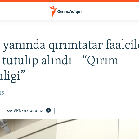
 yanında qırımtatar faalcil
 tutulıp alındı - “Qırım
ligi”
15
VPN-siz oquñız