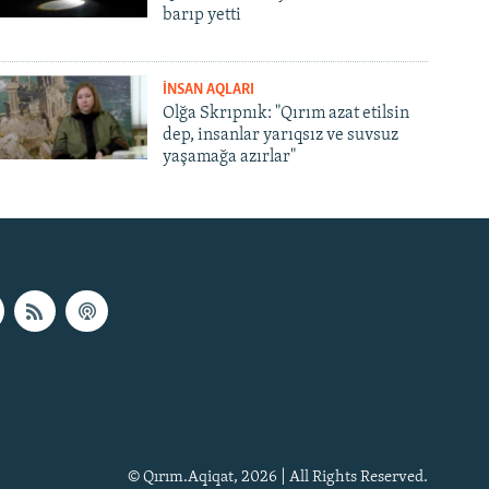
barıp yetti
İNSAN AQLARI
Olğa Skrıpnık: "Qırım azat etilsin
dep, insanlar yarıqsız ve suvsuz
yaşamağa azırlar"
© Qırım.Aqiqat, 2026 | All Rights Reserved.