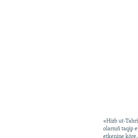
«Hizb ut-Tahri
olarnıñ taqip 
etkenine köre,