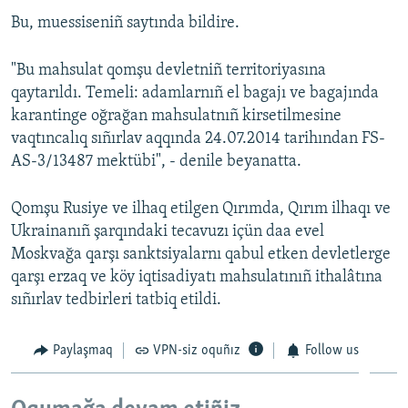
Bu, muessiseniñ saytında bildire.
Русский
Українською
"Bu mahsulat qomşu devletniñ territoriyasına
qaytarıldı. Temeli: adamlarnıñ el bagajı ve bagajında
QOŞULIÑIZ!
karantinge oğrağan mahsulatnıñ kirsetilmesine
vaqtıncalıq sıñırlav aqqında 24.07.2014 tarihından FS-
AS-3/13487 mektübi", - denile beyanatta.
RFE/RS bütün saytları
Qomşu Rusiye ve ilhaq etilgen Qırımda, Qırım ilhaqı ve
Ukrainanıñ şarqındaki tecavuzı içün daa evel
Moskvağa qarşı sanktsiyalarnı qabul etken devletlerge
qarşı erzaq ve köy iqtisadiyatı mahsulatınıñ ithalâtına
sıñırlav tedbirleri tatbiq etildi.
Paylaşmaq
VPN-siz oquñız
Follow us