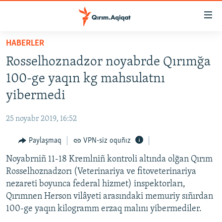
Link
açıqlığı
Esas
HABERLER
mündericege
HABERLER
Rosselhoznadzor noyabrde Qırımğa
qaytmaq
SİYASET
Baş
100-ge yaqın kg mahsulatnı
İQTİSADİYAT
navigatsiyağa
yibermedi
qaytmaq
CEMİYET
Qıdıruvğa
25 noyabr 2019, 16:52
MEDENİYET
qaytmaq
Paylaşmaq
VPN-siz oquñız
İNSAN AQLARI
Noyabrniñ 11-18 Kremlniñ kontroli altında olğan Qırım
VİDEO
Rosselhoznadzorı (Veterinariya ve fitoveterinariya
SÜRET
nezareti boyunca federal hizmet) inspektorları,
BLOGLAR
Qırımnen Herson vilâyeti arasındaki memuriy sıñırdan
100-ge yaqın kilogramm erzaq malını yibermediler.
FİKİR