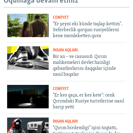
Oqumağa devam etiñiz
CEMİYET
"Er şeyni eki künde taşlap kettim".
Seferberlik qorqusı rusiyelilerni
kene memleketten quva
İNSAN AQLARI
Bir an – ve casussıñ. Qırım
mahkemeleri devlet hainligi
qabaatlavlarını daqqalar içinde
nasıl baqalar
CEMİYET
"Er kes qaça, er kes kete": cenk
Qırımdaki Rusiye turistlerine nasıl
barıp yetti
İNSAN AQLARI
"Qırım birdemligi" işini toqtattı,