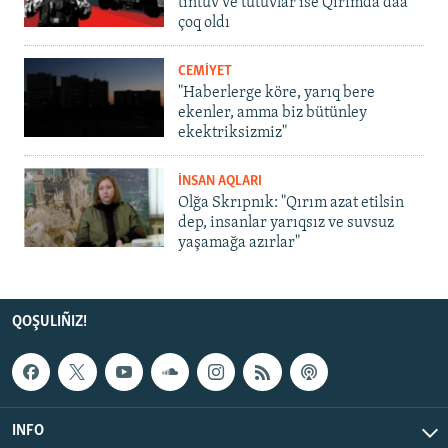
tintüv ve tutuvlar ise Qırımda daa
çoq oldı
CEMİYET
"Haberlerge köre, yarıq bere
ekenler, amma biz bütünley
ekektriksizmiz"
İNSAN AQLARI
Olğa Skrıpnık: "Qırım azat etilsin
dep, insanlar yarıqsız ve suvsuz
yaşamağa azırlar"
QOŞULIÑIZ!
INFO