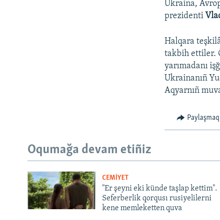
Ukraina, Avrop
prezidenti
Vla
Halqara teşkilâ
takbih ettiler.
yarımadanı işğ
Ukrainanıñ Yuq
Aqyarnıñ muvaq
Paylaşmaq
Oqumağa devam etiñiz
CEMİYET
"Er şeyni eki künde taşlap kettim".
Seferberlik qorqusı rusiyelilerni
kene memleketten quva