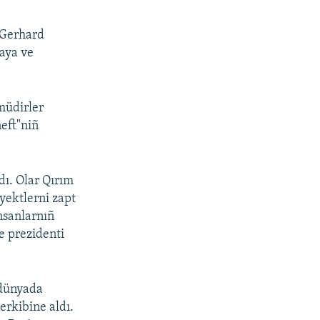
i Gerhard
aya ve
müdirler
neft"niñ
dı. Olar Qırım
yektlerni zapt
insanlarnıñ
e prezidenti
 dünyada
erkibine aldı.