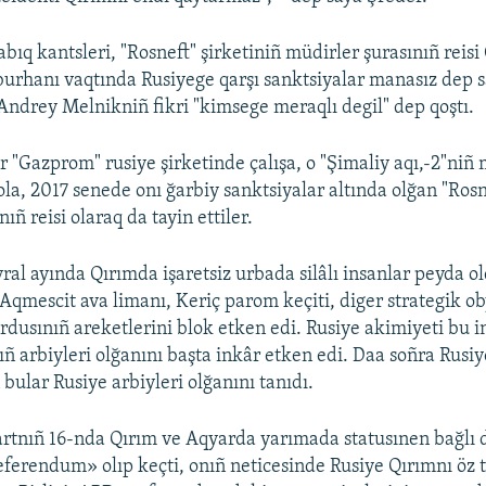
bıq kantsleri, "Rosneft" şirketiniñ müdirler şurasınıñ reis
urhanı vaqtında Rusiyege qarşı sanktsiyalar manasız dep s
 Andrey Melnikniñ fikri "kimsege meraqlı degil" dep qoştı.
 "Gazprom" rusiye şirketinde çalışa, o "Şimaliy aqı,-2"niñ 
ola, 2017 senede onı ğarbiy sanktsiyalar altında olğan "Ros
nıñ reisi olaraq da tayin ettiler.
ral ayında Qırımda işaretsiz urbada silâlı insanlar peyda ol
 Aqmescit ava limanı, Keriç parom keçiti, diger strategik ob
ordusınıñ areketlerini blok etken edi. Rusiye akimiyeti bu 
ıñ arbiyleri olğanını başta inkâr etken edi. Daa soñra Rusiy
bular Rusiye arbiyleri olğanını tanıdı.
artnıñ 16-nda Qırım ve Aqyarda yarımada statusınen bağlı
ferendum» olıp keçti, onıñ neticesinde Rusiye Qırımnı öz t