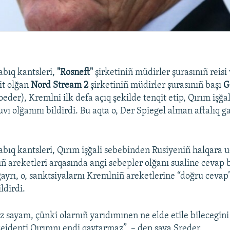
bıq kantsleri,
"Rosneft"
şirketiniñ müdirler şurasınıñ reisi
it olğan
Nord Stream 2
şirketiniñ müdirler şurasınıñ başı
G
der), Kremlni ilk defa açıq şekilde tenqit etip, Qırım işğa
ı olğanını bildirdi. Bu aqta o, Der Spiegel alman aftalıq ga
bıq kantsleri, Qırım işğali sebebinden Rusiyeniñ halqara 
ñ areketleri arqasında angi sebepler olğanı sualine cevap
ğayrı, o, sanktsiyalarnı Kremlniñ areketlerine “doğru cevap
ldirdi.
z sayam, çünki olarnıñ yarıdımınen ne elde etile bilecegi
zeidenti Qırımnı endi qaytarmaz”, – dep saya Şreder.