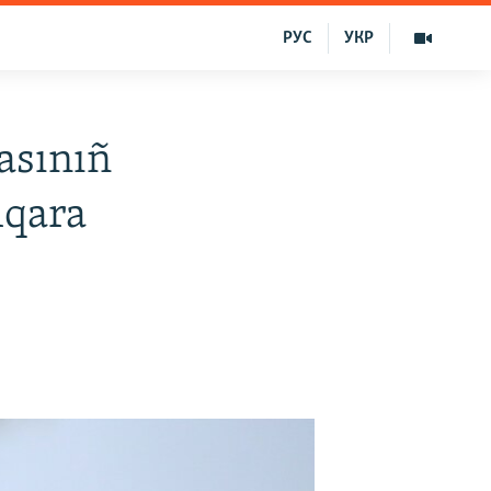
РУС
УКР
rasınıñ
lqara