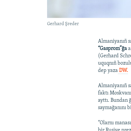
Gerhard Şreder
Almaniyanıñ sa
“Gasprom”ğa
a
(Gerhard Schroe
uquqnıñ bozuluv
dep yaza
DW.
Almaniyanıñ sa
faktı Moskvanı
ayttı. Bundan 
saymağanını bi
“Olarnı manası
bir Rusiye pre