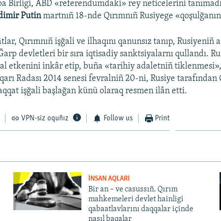
a Birligi, ABD «referendumdaki» rey neticelerini tanımadı
dimir Putin
martnıñ 18-nde Qırımnıñ Rusiyege «qoşulğanını»
tlar, Qırımnıñ işğali ve ilhaqını qanunsız tanıp, Rusiyeniñ a
 Ğarp devletleri bir sıra iqtisadiy sanktsiyalarnı qullandı. Ru
al etkenini inkâr etip, buña «tarihiy adaletniñ tiklenmesi»,
arı Radası 2014 senesi fevralniñ 20-ni, Rusiye tarafından 
qat işğali başlağan künü olaraq resmen ilân etti.
VPN-siz oquñız
Follow us
Print
İNSAN AQLARI
Bir an – ve casussıñ. Qırım
mahkemeleri devlet hainligi
qabaatlavlarını daqqalar içinde
nasıl baqalar