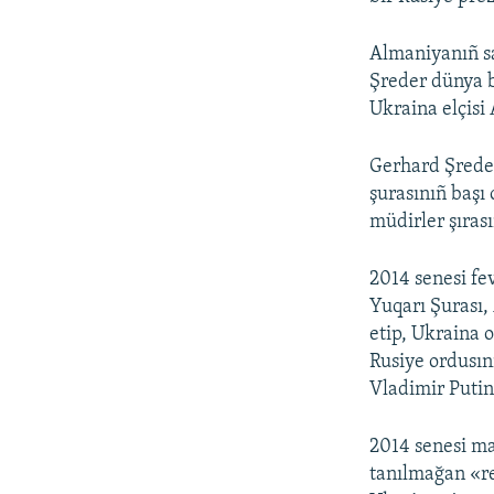
Almaniyanıñ sa
Şreder dünya b
Ukraina elçisi
Gerhard Şreder
şurasınıñ başı 
müdirler şırası
2014 senesi fev
Yuqarı Şurası,
etip, Ukraina 
Rusiye ordusın
Vladimir Putin 
2014 senesi m
tanılmağan «re