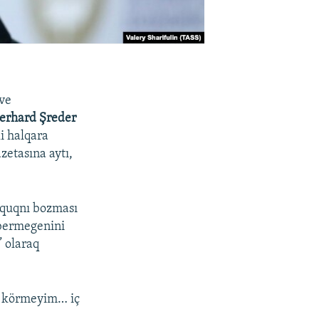
 ve
erhard Şreder
li halqara
zetasına aytı,
uquqnı bozması
 bermegenini
” olaraq
ni körmeyim… iç