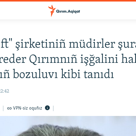
ft" şirketiniñ müdirler şu
Şreder Qırımnıñ işğalini ha
ñ bozuluvı kibi tanıdı
22:42
VPN-siz oquñız