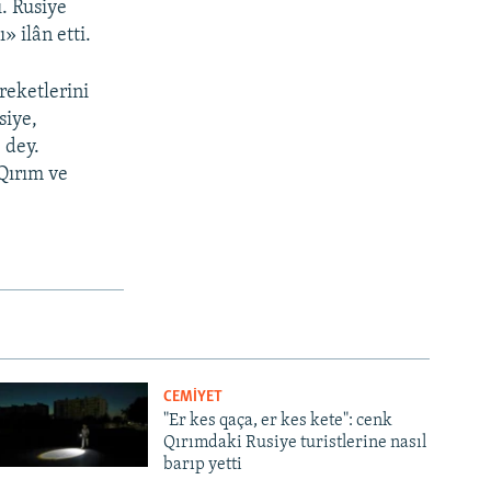
. Rusiye
 ilân etti.
reketlerini
siye,
 dey.
Qırım ve
CEMİYET
"Er kes qaça, er kes kete": cenk
Qırımdaki Rusiye turistlerine nasıl
barıp yetti