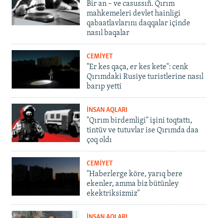
Bir an – ve casussıñ. Qırım
mahkemeleri devlet hainligi
qabaatlavlarını daqqalar içinde
nasıl baqalar
CEMİYET
"Er kes qaça, er kes kete": cenk
Qırımdaki Rusiye turistlerine nasıl
barıp yetti
İNSAN AQLARI
"Qırım birdemligi" işini toqtattı,
tintüv ve tutuvlar ise Qırımda daa
çoq oldı
CEMİYET
"Haberlerge köre, yarıq bere
ekenler, amma biz bütünley
ekektriksizmiz"
İNSAN AQLARI