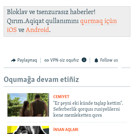
Bloklav ve tsenzurasız haberler!
Qırım.Aqiqat qullanımını
qurmaq içün
iOS
ve
Android
.
Paylaşmaq
VPN-siz oquñız
Follow us
Oqumağa devam etiñiz
CEMİYET
"Er şeyni eki künde taşlap kettim".
Seferberlik qorqusı rusiyelilerni
kene memleketten quva
İNSAN AQLARI