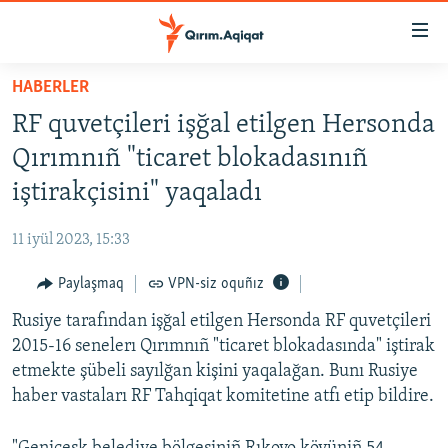
Link
açıqlığı
Esas
HABERLER
mündericege
HABERLER
RF quvetçileri işğal etilgen Hersonda
qaytmaq
SİYASET
Baş
Qırımnıñ "ticaret blokadasınıñ
İQTİSADİYAT
navigatsiyağa
iştirakçisini" yaqaladı
qaytmaq
CEMİYET
Qıdıruvğa
11 iyül 2023, 15:33
MEDENİYET
qaytmaq
Paylaşmaq
VPN-siz oquñız
İNSAN AQLARI
Rusiye tarafından işğal etilgen Hersonda RF quvetçileri
VİDEO
2015-16 senelerı Qırımnıñ "ticaret blokadasında" iştirak
SÜRET
etmekte şübeli sayılğan kişini yaqalağan. Bunı Rusiye
BLOGLAR
haber vastaları RF Tahqiqat komitetine atfı etip bildire.
FİKİR