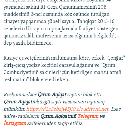
"Geniçesk belediye bölgesiniñ Rıkovo köyüniñ 54
yaşındaki sakini RF Ceza Qanunnamesiniñ 208
Русский
maddesiniñ 2-nci qısmında köz ögünde tutulğan
Українською
cinayet yapqanında şübeli sayıla. Tahqiqat 2015-16
seneleri o Ukrayina topraqlarında faaliyet köstergen
qanunsız silâlı müfrezeniñ azası olğanını belgiledi", -
QOŞULIÑIZ!
dep yazıla bildirmede.
Rusiye quvetçileriniñ malümatına köre, erkek "Çonğar"
RFE/RS bütün saytları
kiriş-çıqış yoqlav keçitini qaravullağanını ve "Qırım
Cumhuriyetiniñ sakinleri içün ketirilgen mahsulatnıñ
teslimatını" blok ete edi eken.
Roskomnadzor
Qırım.Aqiqat
saytını blok etti.
Qırım.Aqiqatnı
küzgü saytı vastasınen oqumaq
mümkün:
https://d2a3ebzji45ji0.cloudfront.net
.
Esas
adise-vaqialarnı
Qırım.Aqiqatnıñ
Telegram
ve
İnstagram
saifelerinden taqip etiñiz.