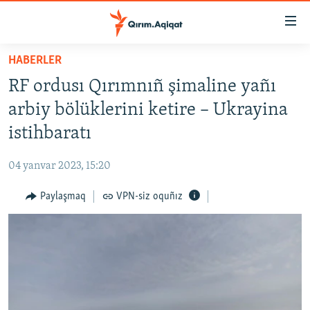
Link
açıqlığı
Esas
HABERLER
mündericege
HABERLER
RF ordusı Qırımnıñ şimaline yañı
qaytmaq
SİYASET
Baş
arbiy bölüklerini ketire – Ukrayina
İQTİSADİYAT
navigatsiyağa
istihbaratı
qaytmaq
CEMİYET
Qıdıruvğa
04 yanvar 2023, 15:20
MEDENİYET
qaytmaq
Paylaşmaq
VPN-siz oquñız
İNSAN AQLARI
VİDEO
SÜRET
BLOGLAR
FİKİR