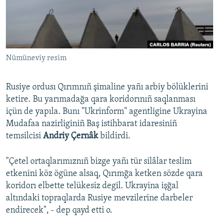
Русский
Українською
Nümüneviy resim
QOŞULIÑIZ!
Rusiye ordusı Qırımnıñ şimaline yañı arbiy bölüklerini
ketire. Bu yarımadağa qara koridorınıñ saqlanması
RFE/RS bütün saytları
içün de yapıla. Bunı "Ukrinform" agentligine Ukrayina
Mudafaa nazirliginiñ Baş istihbarat idaresiniñ
temsilcisi
Andriy Çernâk
bildirdi.
"Çetel ortaqlarımıznıñ bizge yañı tür silâlar teslim
etkenini köz ögüne alsaq, Qırımğa ketken sözde qara
koridorı elbette telükesiz degil. Ukrayina işğal
altındaki topraqlarda Rusiye mevzilerine darbeler
endirecek", - dep qayd etti o.