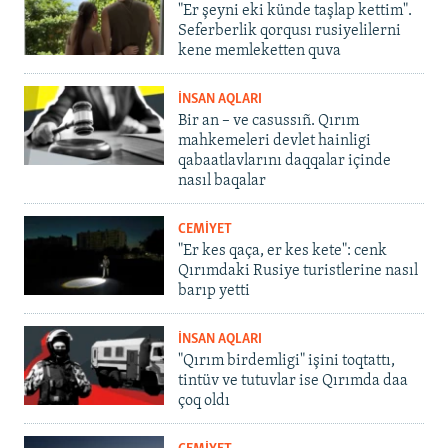
"Er şeyni eki künde taşlap kettim".
Seferberlik qorqusı rusiyelilerni
kene memleketten quva
İNSAN AQLARI
Bir an – ve casussıñ. Qırım
mahkemeleri devlet hainligi
qabaatlavlarını daqqalar içinde
nasıl baqalar
CEMİYET
"Er kes qaça, er kes kete": cenk
Qırımdaki Rusiye turistlerine nasıl
barıp yetti
İNSAN AQLARI
"Qırım birdemligi" işini toqtattı,
tintüv ve tutuvlar ise Qırımda daa
çoq oldı