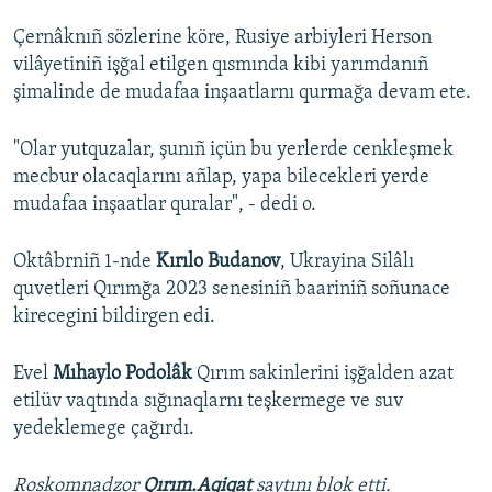
Çernâknıñ sözlerine köre, Rusiye arbiyleri Herson
vilâyetiniñ işğal etilgen qısmında kibi yarımdanıñ
şimalinde de mudafaa inşaatlarnı qurmağa devam ete.
"Olar yutquzalar, şunıñ içün bu yerlerde cenkleşmek
mecbur olacaqlarını añlap, yapa bilecekleri yerde
mudafaa inşaatlar quralar", - dedi o.
Oktâbrniñ 1-nde
Kırılo Budanov
, Ukrayina Silâlı
quvetleri Qırımğa 2023 senesiniñ baariniñ soñunace
kirecegini bildirgen edi.
Evel
Mıhaylo Podolâk
Qırım sakinlerini işğalden azat
etilüv vaqtında sığınaqlarnı teşkermege ve suv
yedeklemege çağırdı.
Roskomnadzor
Qırım.Aqiqat
saytını blok etti.