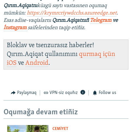
Qırım.Aqiqatnı
küzgü saytı vastasınen oqumaq
mümkün:
https://krymrcriywdcchs.azureedge.net
.
Esas adise-vaqialarnı
Qırım.Aqiqatnıñ
Telegram
ve
İnstagram
saifelerinden taqip etiñiz.
Bloklav ve tsenzurasız haberler!
Qırım.Aqiqat qullanımını
qurmaq içün
iOS
ve
Android
.
Paylaşmaq
VPN-siz oquñız
Follow us
Oqumağa devam etiñiz
CEMİYET