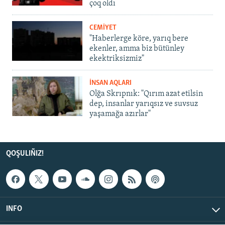
çoq oldı
CEMİYET
"Haberlerge köre, yarıq bere
ekenler, amma biz bütünley
ekektriksizmiz"
İNSAN AQLARI
Olğa Skrıpnık: "Qırım azat etilsin
dep, insanlar yarıqsız ve suvsuz
yaşamağa azırlar"
QOŞULIÑIZ!
INFO