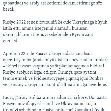
qabaatladı ve arbiy areketlerni devam ettirmege söz
berdi.
Rusiye 2022 senesi fevralniñ 24-nde Ukrayinağa büyük
istilâ etti, amma istegenini alamadı, hususan
ukrainalılarnıñ tirenüvi sebebinden Kyivni zapt
etemedi.
Aprelniñ 22-nde Rusiye Ukrayinadaki «mahsus
operatsiyanıñ» (anda büyük istilânı böyle adlandıralar)
«ekinci fazası» vaqtında yañı planlar aqqında bildirdi.
Rusiye arbiyleri işğal etilgen Qırımğa qara ayatını
temin etmek ve Pridnestrovyege çıqmaq içün Donbas
ve cenübiy Ukrayinanı kontrol altına almağa niyetlene.
Faqat, ğarbiy istihbaratnıñ malümatına köre, Donbasta
Rusiye muvafaqiyetli sıñırlı ve Ukrayinanıñ küçlü
tirenüvi sebebinden Rusiye ordusınıñ ğayıpları büyük.