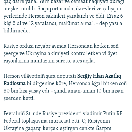
qaç daire yana. Yerli bazar ve cemaat naqliyatı durağı
ateşke tutuldı. Soqaq ortasında, öz evleri ve çalışqan
yerlerinde Herson sakinleri yaralandı ve öldi. Eñ az 6
kişi öldi ve 12 yaralandı, malümat alına", - dep yazıla
bildirmede.
Rusiye ordusı noyabr ayında Hersondan ketken soñ
şeerge ve Ukrayina akimiyeti kontrol etken vilâyet
rayonlarına muntazam sürette ateş açıla.
Herson vilâyetiniñ şura deputatı
Serğiy Hlan Azatlıq
Radiosına
bildirgenine köre, Hersonda işğal bitken soñ
80 biñ kişi yaşay edi – şimdi aman-aman 10 biñ insan
şeerden ketti.
Fevralniñ 21-nde Rusiye prezidenti vladimir Putin RF
Federal toplaşuvına muracaat etti. O, Rusiyeniñ
Ukrayina ğaqarşı kerçekleştirgen cenkte Ğarpnı