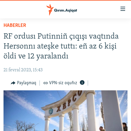
Link
açıqlığı
Esas
HABERLER
mündericege
HABERLER
RF ordusı Putinniñ çıqışı vaqtında
qaytmaq
SİYASET
Baş
Hersonnı ateşke tuttı: eñ az 6 kişi
İQTİSADİYAT
navigatsiyağa
öldi ve 12 yaralandı
qaytmaq
CEMİYET
Qıdıruvğa
21 fevral 2023, 15:43
MEDENİYET
qaytmaq
Paylaşmaq
VPN-siz oquñız
İNSAN AQLARI
VİDEO
SÜRET
BLOGLAR
FİKİR