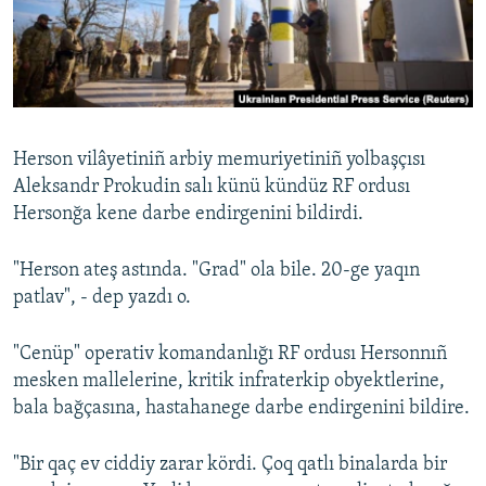
Русский
Українською
QOŞULIÑIZ!
Herson vilâyetiniñ arbiy memuriyetiniñ yolbaşçısı
Aleksandr Prokudin salı künü kündüz RF ordusı
Hersonğa kene darbe endirgenini bildirdi.
RFE/RS bütün saytları
"Herson ateş astında. "Grad" ola bile. 20-ge yaqın
patlav", - dep yazdı o.
"Cenüp" operativ komandanlığı RF ordusı Hersonnıñ
mesken mallelerine, kritik infraterkip obyektlerine,
bala bağçasına, hastahanege darbe endirgenini bildire.
"Bir qaç ev ciddiy zarar kördi. Çoq qatlı binalarda bir