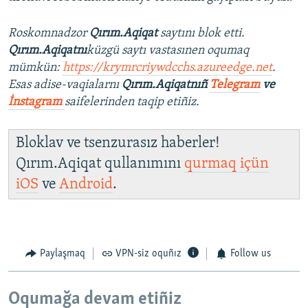
Roskomnadzor
Qırım.Aqiqat
saytını blok etti.
Qırım.Aqiqatnı
küzgü saytı vastasınen oqumaq
mümkün:
https://krymrcriywdcchs.azureedge.net
.
Esas adise-vaqialarnı
Qırım.Aqiqatnıñ
Telegram
ve
İnstagram
saifelerinden taqip etiñiz.
Bloklav ve tsenzurasız haberler!
Qırım.Aqiqat qullanımını
qurmaq içün
iOS
ve
Android
.
Paylaşmaq
VPN-siz oquñız
Follow us
Oqumağa devam etiñiz