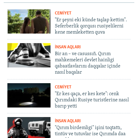
CEMİYET
"Er şeyni eki künde taşlap kettim".
Seferberlik qorqusı rusiyelilerni
kene memleketten quva
İNSAN AQLARI
Bir an – ve casussıñ. Qırım
mahkemeleri devlet hainligi
qabaatlavlarını daqqalar içinde
nasıl baqalar
CEMİYET
"Er kes qaça, er kes kete": cenk
Qırımdaki Rusiye turistlerine nasıl
barıp yetti
İNSAN AQLARI
"Qırım birdemligi" işini toqtattı,
tintüv ve tutuvlar ise Qırımda daa