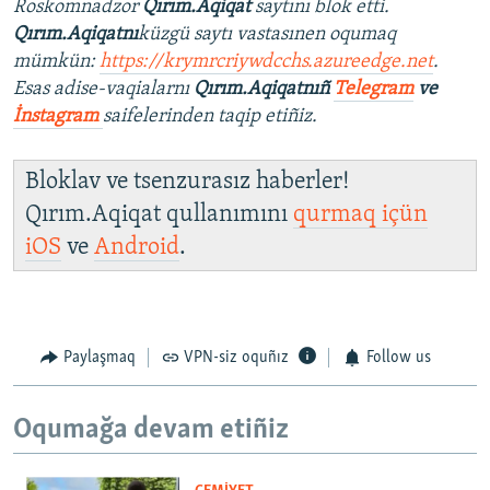
Roskomnadzor
Qırım.Aqiqat
saytını blok etti.
Qırım.Aqiqatnı
küzgü saytı vastasınen oqumaq
mümkün:
https://krymrcriywdcchs.azureedge.net
.
Esas adise-vaqialarnı
Qırım.Aqiqatnıñ
Telegram
ve
İnstagram
saifelerinden taqip etiñiz.
Bloklav ve tsenzurasız haberler!
Qırım.Aqiqat qullanımını
qurmaq içün
iOS
ve
Android
.
Paylaşmaq
VPN-siz oquñız
Follow us
Oqumağa devam etiñiz