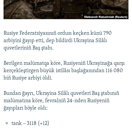
Русский
Українською
Rusiye Federatsiyasınıñ ordusı keçken künü 790
QOŞULIÑIZ!
arbiyini ğayıp etti, dep bildirdi Ukrayina Silâlı
quvetleriniñ Baş ştabı.
Berilgen malümatqa köre, Rusiyeniñ Ukrayinağa qarşı
RFE/RS bütün saytları
kerçekleştirgen büyük istilâsı başlağanından 116 080
biñ Rusiye arbiyi öldi.
Bundan ğayrı, Ukrayina Silâlı quvetleri Baş ştabınıñ
malümatına köre, fevralniñ 24-nden Rusiyeniñ
ğayıpları böyle oldı:
tank ‒ 3118 (+12)