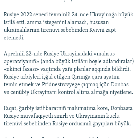
Rusiye 2022 senesi fevralniñ 24-nde Ukrayinağa büyük
istilâ etti, amma istegenini alamadı, hususan
ukrainalılarnıñ tirenüvi sebebinden Kyivni zapt
etemedi.
Aprelniñ 22-nde Rusiye Ukrayinadaki «mahsus
operatsiyanıñ» (anda büyük istilânı böyle adlandıralar)
«ekinci fazası» vaqtında yañı planlar aqqında bildirdi.
Rusiye arbiyleri işğal etilgen Qırımğa qara ayatını
temin etmek ve Pridnestrovyege çıqmaq içün Donbas
ve cenübiy Ukrayinanı kontrol altına almağa niyetlene.
Faqat, ğarbiy istihbaratnıñ malümatına köre, Donbasta
Rusiye muvafaqiyetli sıñırlı ve Ukrayinanıñ küçlü
tirenüvi sebebinden Rusiye ordusınıñ ğayıpları büyük.