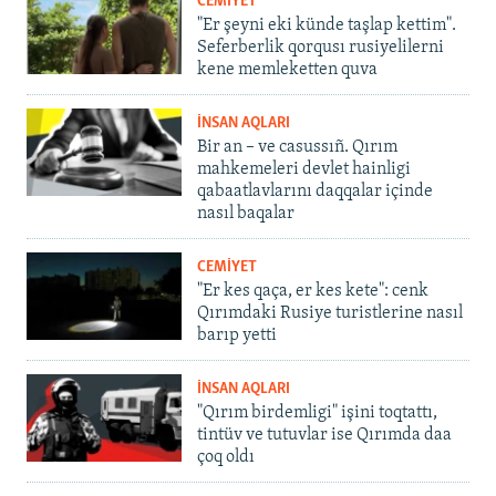
CEMİYET
"Er şeyni eki künde taşlap kettim".
Seferberlik qorqusı rusiyelilerni
kene memleketten quva
İNSAN AQLARI
Bir an – ve casussıñ. Qırım
mahkemeleri devlet hainligi
qabaatlavlarını daqqalar içinde
nasıl baqalar
CEMİYET
"Er kes qaça, er kes kete": cenk
Qırımdaki Rusiye turistlerine nasıl
barıp yetti
İNSAN AQLARI
"Qırım birdemligi" işini toqtattı,
tintüv ve tutuvlar ise Qırımda daa
çoq oldı