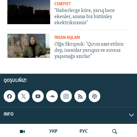
CEMİYET
"Haberlerge köre, yarıq bere
ekenler, amma biz bütünley
ekektriksizmiz"
İNSAN AQLARI
Olğa Skrıpnık: "Qırım azat etilsin
dep, insanlar yarıqsız ve suvsuz
yaşamağa azırlar"
QOŞULIÑIZ!
INFO
© Qırım.Aqiqat, 2026 | All Rights Reserved.
УКР
РУС