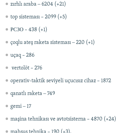
zırhlı araba ‒ 6204 (+21)
top sisteması – 2099 (+5)
РСЗО – 438 (+1)
çoqlu ateş raketa sisteması ‒ 220 (+1)
uçaq – 286
vertolöt – 276
operativ-taktik seviyeli uçucısız cihaz – 1872
qanatlı raketa ‒ 749
gemi ‒ 17
maşina tehnikası ve avtotsisterna – 4870 (+24)
mahsus tehnika – 190 (+3).