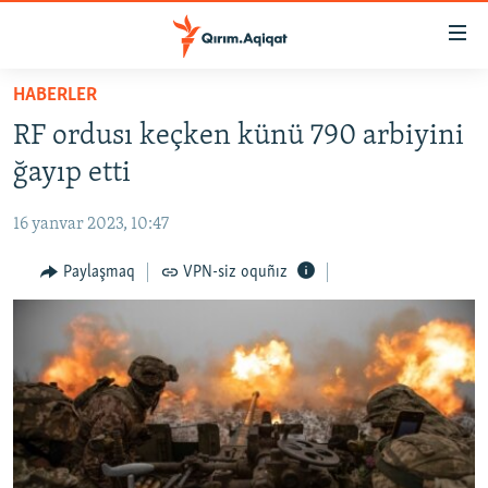
Link
açıqlığı
Esas
HABERLER
mündericege
HABERLER
RF ordusı keçken künü 790 arbiyini
qaytmaq
SİYASET
Baş
ğayıp etti
İQTİSADİYAT
navigatsiyağa
qaytmaq
16 yanvar 2023, 10:47
CEMİYET
Qıdıruvğa
MEDENİYET
Paylaşmaq
VPN-siz oquñız
qaytmaq
İNSAN AQLARI
VİDEO
SÜRET
BLOGLAR
FİKİR