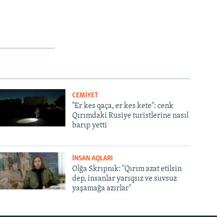
CEMİYET
"Er kes qaça, er kes kete": cenk
Qırımdaki Rusiye turistlerine nasıl
barıp yetti
İNSAN AQLARI
Olğa Skrıpnık: "Qırım azat etilsin
dep, insanlar yarıqsız ve suvsuz
yaşamağa azırlar"