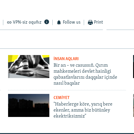
VPN-siz oquñız
Follow us
Print
İNSAN AQLARI
Bir an – ve casussıñ. Qırım
mahkemeleri devlet hainligi
qabaatlavlarını daqqalar içinde
nasıl baqalar
CEMİYET
"Haberlerge köre, yarıq bere
ekenler, amma biz bütünley
ekektriksizmiz"