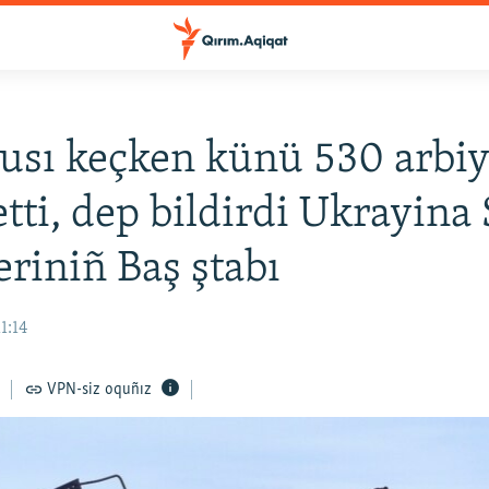
usı keçken künü 530 arbiy
tti, dep bildirdi Ukrayina S
eriniñ Baş ştabı
1:14
VPN-siz oquñız