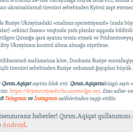
nesi fevralniñ 24-nde Ukrayinağa büyük istilâ etti, amma i
an ukrainalılarnıñ tirenüvi sebebinden Kyivni zapt etemed
e Rusiye Ukrayinadaki «mahsus operatsiyanıñ» (anda büyü
alar) «ekinci fazası» vaqtında yañı planlar aqqında bildirdi
l etilgen Qırımğa qara ayatını temin etmek ve Pridnestrovy
biy Ukrayinanı kontrol altına almağa niyetlene.
istihbaratnıñ malümatına köre, Donbasta Rusiye muvafaqiyetl
çlü tirenüvi sebebinden Rusiye ordusınıñ ğayıpları büyük.
r
Qırım.Aqiqat
saytını blok etti.
Qırım.Aqiqatnı
küzgü saytı 
kün:
https://krymrcriywdcchs.azureedge.net
. Esas adise-va
ıñ
Telegram
ve
İnstagram
saifelerinden taqip etiñiz.
 tsenzurasız haberler! Qırım.Aqiqat qullanımını
e
Android
.