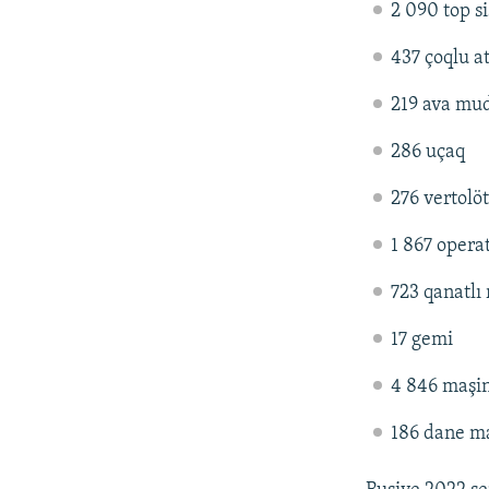
2 090 top s
437 çoqlu a
219 ava mud
286 uçaq
276 vertolöt
1 867 operat
723 qanatlı
17 gemi
4 846 maşin
186 dane ma