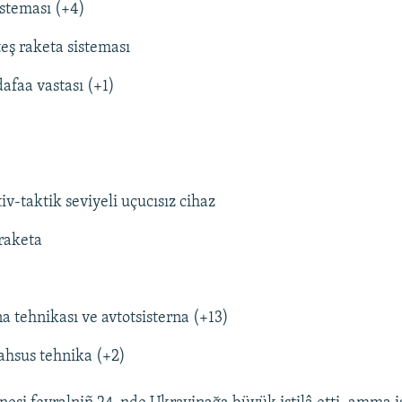
isteması (+4)
teş raketa sisteması
afaa vastası (+1)
iv-taktik seviyeli uçucısız cihaz
 raketa
a tehnikası ve avtotsisterna (+13)
hsus tehnika (+2)