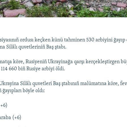
siyasınıñ ordusı keçken künü tahminen 530 arbiyini ğayıp e
na Silâlı quvetleriniñ Baş ştabı.
atqa köre, Rusiyeniñ Ukrayinağa qarşı kerçekleştirgen büy
114 660 biñ Rusiye arbiyi öldi.
Ukrayina Silâlı quvetleri Baş ştabınıñ malümatına köre, fev
 ğayıpları böyle oldı:
(+6)
 araba (+6)