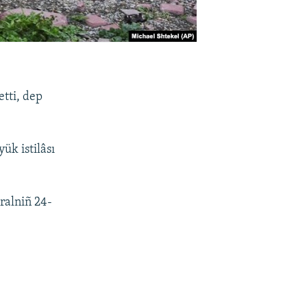
tti, dep
ük istilâsı
ralniñ 24-