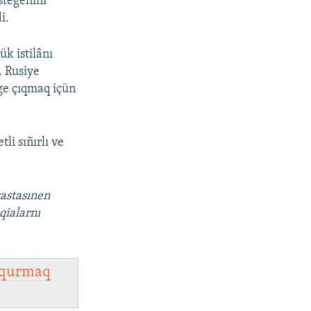
stegenini
i.
k istilânı
. Rusiye
ege çıqmaq içün
i sıñırlı ve
vastasınen
qialarnı
qurmaq