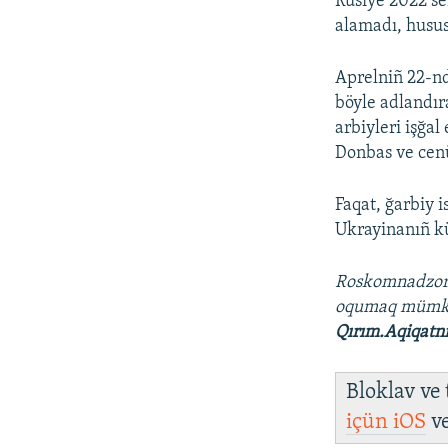
Rusiye 2022 se
alamadı, husus
Aprelniñ 22-nd
böyle adlandır
arbiyleri işğa
Donbas ve cenü
Faqat, ğarbiy 
Ukrayinanıñ kü
Roskomnadzo
oqumaq müm
Qırım.Aqiqatn
Bloklav ve
içün
iOS
v