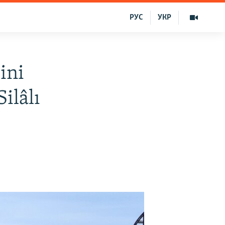
РУС
УКР
ini
ilâlı