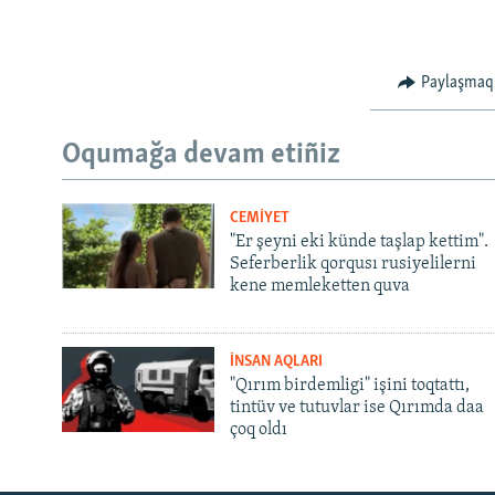
Paylaşmaq
Oqumağa devam etiñiz
CEMİYET
"Er şeyni eki künde taşlap kettim".
Seferberlik qorqusı rusiyelilerni
kene memleketten quva
İNSAN AQLARI
"Qırım birdemligi" işini toqtattı,
tintüv ve tutuvlar ise Qırımda daa
çoq oldı
Русский