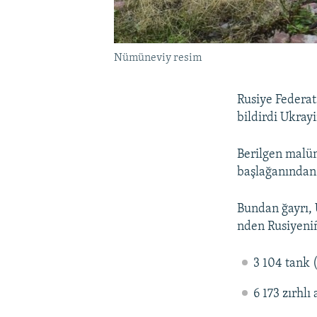
Nümüneviy resim
Rusiye Federat
bildirdi Ukrayi
Berilgen malüm
başlağanından 
Bundan ğayrı, 
nden Rusiyeniñ
3 104 tank 
6 173 zırhlı